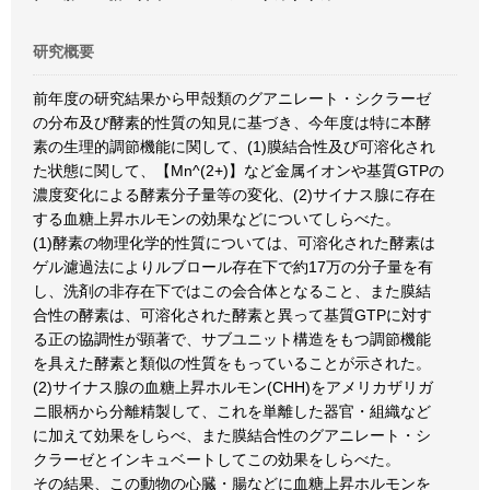
研究概要
前年度の研究結果から甲殻類のグアニレート・シクラーゼ
の分布及び酵素的性質の知見に基づき、今年度は特に本酵
素の生理的調節機能に関して、(1)膜結合性及び可溶化され
た状態に関して、【Mn^(2+)】など金属イオンや基質GTPの
濃度変化による酵素分子量等の変化、(2)サイナス腺に存在
する血糖上昇ホルモンの効果などについてしらべた。
(1)酵素の物理化学的性質については、可溶化された酵素は
ゲル濾過法によりルブロール存在下で約17万の分子量を有
し、洗剤の非存在下ではこの会合体となること、また膜結
合性の酵素は、可溶化された酵素と異って基質GTPに対す
る正の協調性が顕著で、サブユニット構造をもつ調節機能
を具えた酵素と類似の性質をもっていることが示された。
(2)サイナス腺の血糖上昇ホルモン(CHH)をアメリカザリガ
ニ眼柄から分離精製して、これを単離した器官・組織など
に加えて効果をしらべ、また膜結合性のグアニレート・シ
クラーゼとインキュベートしてこの効果をしらべた。
その結果、この動物の心臓・腸などに血糖上昇ホルモンを