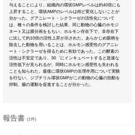
与えることにより、組織内の環状GMPレベルは約40倍にも
上昇すること、環状AMPのレベルは殆ど変化しないことが
分かった。グアニレート・シクラーゼの活性化について
は、種々の条件を検討した結果、同じ動物の心臓のホモジ
ネート又は膜分画をもちい、ホルモン存在下で、非存在下
に比して約10倍の活性上昇が示された。あらかじめ眼柄を
除去した動物を用いることは、ホルモン感受性のグアニレ
ート・シクラーゼを得るために有効であった。この酵素の
活性は不安定であり、30゜にインキュベートすると急速な
活性低下が見られるが、同時にホルモン感受性も失われる
ことも知られた。最後に環状GMPの生理作用について実験
を行ない、ジブチリル環状GMPがこの動物の心臓の拍動を
抑制、腸の運動を促進することが分かった。
報告書
(1件)