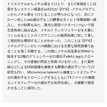
トリエステルからメチル基をうけとり、またC末端近くに位
置するシステイン残基(Cys321)が【O^6】-メチルグロアニ
ンからメチル基をうけとることが明らかになった。次にク
ローン化したada遺伝子をこの酵素を欠くヒト培養細胞へ移
入し、その効果をみた。適当な発現ベクターにつないで宿
主染色体に組み込み、メチルトランスフェラーゼを大量に
つくらせるとニトロソグアニジンの致死効果に対して著し
く抵抗性を獲得することがわかった。このことは【O^6】-
メチルグアニンがヒトの細胞における主要な致死損傷であ
ることを強く示唆する。この他にメチル化塩基をDNAから
除去する2種のグリュシラーゼの遺伝子alkAとtagもクロー
ニングし、その産物の同定と性格づけを行った。また紫外
線などによるDNA損傷を修復する酵素の遺伝子についての
研究も行い、Mtcrococcus lutensから修復エンドヌクレアー
ゼの遺伝子をクローニングするとともにT4ファージの修復
エンドヌクレアーゼの遺伝子を化学合成し、大腸菌で発現
させることに成功した。