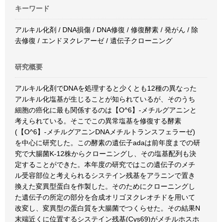
キーワード
アルキル化剤 / DNA損傷 / DNA修復 / 修復酵素 / 発がん / 除
去修復 / エンドヌクレアーゼ / 遺伝子クローニング
研究概要
アルキル化剤でDNAを処理すると少くとも12種の異なった
アルキル化塩基が生じることが知られているが、そのうち
細胞の癌化に最も関係するのは【O^6】-メチルグアニンと
考えられている。そこでこの異常塩基を修復する酵素
(【O^6】-メチルグアニンDNAメチルトランスフェラーゼ)
を中心に研究した。この酵素の遺伝子adaは前年度までの研
究で大腸菌K-12株からクローニングし、その塩基配列も決
定することができた。本年度の研究ではこの遺伝子のメチ
ル受容部位と考えられるシステイン残基をアラニンで置き
換えた変異型蛋白を作製した。そのためにクローニングし
た遺伝子の所定の部分を合成オリゴヌクレオチドを用いて
改変し、変異型の蛋白質を大腸菌でつくらせた。その結果N
末端近くに位置するシステイン残基(Cys69)がメチルホスホ