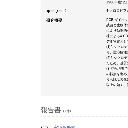
1986年度: 2,
4-クロロビフェニ
キーワード
PCB,ダイ
研究概要
残留と生物体
により効率的な
株による4-CB
デル物質とし
(1)β-シ
り、難溶解性
(2)β-シクロ
たため、基質
(3)混合培養で
の転換を進め、
りも脱塩素化
以上の如く、
報告書
(1件)
実績報告書