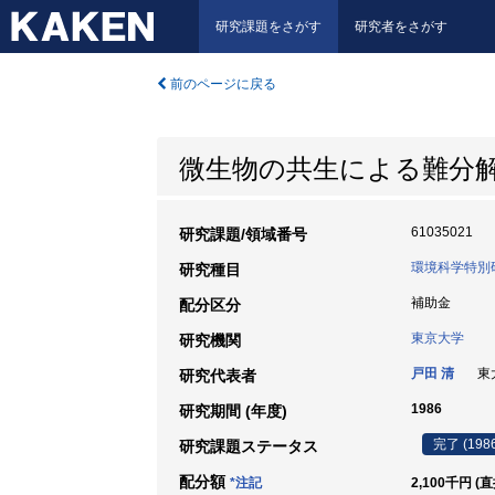
研究課題をさがす
研究者をさがす
前のページに戻る
微生物の共生による難分
61035021
研究課題/領域番号
環境科学特別
研究種目
補助金
配分区分
東京大学
研究機関
戸田 清
東大
研究代表者
1986
研究期間 (年度)
完了 (198
研究課題ステータス
配分額
*注記
2,100千円 (