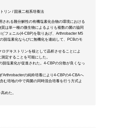
ロデキストリン / 固液二相系培養法
使用される難分解性の有機塩素化合物の環境における
物質は単一種の微生物によるよりも複数の菌の協同
4-CBP)を取りあげ、Arthrobacter M5
る4-CBAの脱塩素化ならびに無機化を連結して、PCBのモ
-シクロデキストリンを核として晶析させることによ
的に測定することを可能にした。
-CBPの脱塩素化が促進された。4-CBPの分散が良くなっ
rthrobacterの純粋培養により4-CBPの4-CBAへ
BPを含む培地の中で両菌の同時混合培養を行う方式よ
を高めた。