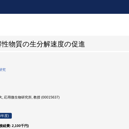
解性物質の生分解速度の促進
研究
, 応用微生物研究所, 教授 (00015637)
6年度)
直接経費: 2,100千円)