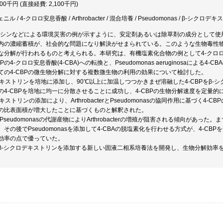
100千円 (直接経費: 2,100千円)
ル / 4-クロロ安息香酸 / Arthrobacter / 混合培養 / Pseudomonas / β-シク
オキシンなどによる環境災害の例が示すように、安定剤あるいは除草剤の成分として
内の濃縮蓄積が、社会的な問題になり解決がせまられている。このような生物毒性
分解が行われるものと考えられる。本研究は、有機塩素化合物の例として4-クロロビフェニル(
Pの4-クロロ安息香酸(4-CBA)への転換と、Pseudomonas aeruginosaによ
ての4-CBPの微生物分解に対する複数微生物の利用の効果について檢討した。
クロデキストリンを培地に添加し、90℃以上に加温しつつかきまぜ溶融した4-CBPをβ
の4-CBPを培地に均一に分散させることに成功し、4-CBPの生物分解速度を定量
デキストリンの添加により、ArthrobacterとPseudomonasの協同作用に基づく4
の比表面積が増大したことに基づくものと解釈された。
Pseudomonasの代謝産物によりArthrobacterの増殖が阻害される傾向があった。まずA
その後でPseudomonasを添加して4-CBAの脱塩素化を行わせる方式が、4-C
効率の点で優っていた。
β-シクロデキストリンを添加する新しい固液二相系培養法を開発し、生物分解効率