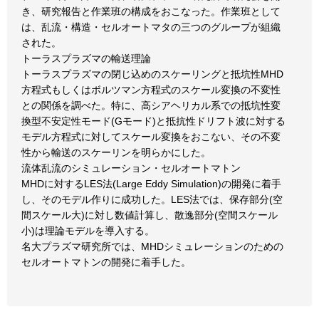
き、研究報告と作業班の構成をおこなった。作業班として
は、乱流・構造・セルオートマタの三つのグループが組織
された。
トーラスプラズマの輸送理論
トーラスプラズマの閉じ込めのスケーリングと抵坑性MHD
方程式もしくはボルツマン方程式のスケール変換の不変性
との関係を調べた。特に、高シアヘリカル系での抵坑性変
換型不安定性モード(Gモード)と抵抗性ドリフト波に対する
モデル方程式に対してスケール変換をおこない、その不変
性から輸送のスケーリンを明らかにした。
流体乱流のシミュレーション・セルオートマトン
MHDに対するLES法(Large Eddy Simulation)の開発に着手
し、そのモデル作りに成功した。LES法では、保存部分(空
間スケール大)に対し数値計算し、散逸部分(空間スケール
小)は理論モデルを導入する。
名大プラズマ研究所では、MHDシミュレーションのための
セルオートマトンの開発に着手した。