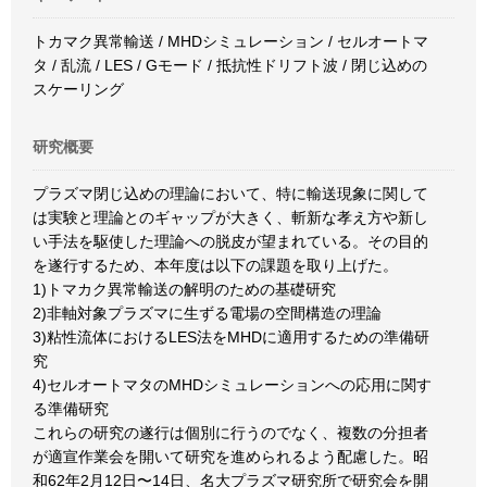
トカマク異常輸送 / MHDシミュレーション / セルオートマ
タ / 乱流 / LES / Gモード / 抵抗性ドリフト波 / 閉じ込めの
スケーリング
研究概要
プラズマ閉じ込めの理論において、特に輸送現象に関して
は実験と理論とのギャップが大きく、斬新な孝え方や新し
い手法を駆使した理論への脱皮が望まれている。その目的
を遂行するため、本年度は以下の課題を取り上げた。
1)トマカク異常輸送の解明のための基礎研究
2)非軸対象プラズマに生ずる電場の空間構造の理論
3)粘性流体におけるLES法をMHDに適用するための準備研
究
4)セルオートマタのMHDシミュレーションへの応用に関す
る準備研究
これらの研究の遂行は個別に行うのでなく、複数の分担者
が適宣作業会を開いて研究を進められるよう配慮した。昭
和62年2月12日〜14日、名大プラズマ研究所で研究会を開