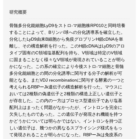
研究概要
骨髄多分化能細胞LyD9をストロ-マ細胞株RP010と同時培養
することによって、Bリンパ球への分化誘導系を確立した。
分化したLyD9由来B細胞から免疫グロブリンH鎖cDNAを単
離し、その構造解析を行った。このH鎖cDNAはLyD9のアロ
タイプ固有のC領域塩基配列を持ち、V領域は特定のV領域
に固まることなく様々なV領域が発現されていることが明ら
かになった。この系の確立により今後ストロ-マ細胞と骨髄
多分化能細胞との間の分化誘導に関与する分子の解析が可
能となる。またVDJ recombinationに関与する酵素の一つと
考えられるRBPーJk遺伝子の構造解析を行った。マウスに
おいては2種類の偽遺伝子と2種類の構造上正しい遺伝子と
が存在した。この内の一方はプロセス型遺伝子であり塩基
配列上はまったく問題がなかったが、イントロンを完全に
欠失したものであった。この遺伝子が発現され機能を持つ
かどうかについては明らかではない。イントロンを持つ正
しい遺伝子は、幾つかの異なるスプライシング様式をもっ
て発現されることが明らかになった。RBPーJkは免疫系の