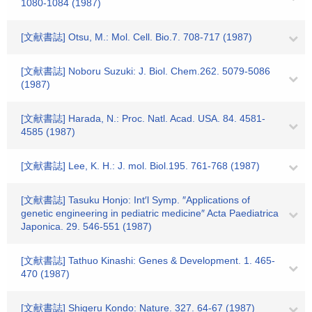
1080-1084 (1987)
[文献書誌] Otsu, M.: Mol. Cell. Bio.7. 708-717 (1987)
[文献書誌] Noboru Suzuki: J. Biol. Chem.262. 5079-5086
(1987)
[文献書誌] Harada, N.: Proc. Natl. Acad. USA. 84. 4581-
4585 (1987)
[文献書誌] Lee, K. H.: J. mol. Biol.195. 761-768 (1987)
[文献書誌] Tasuku Honjo: Int′l Symp. ″Applications of
genetic engineering in pediatric medicine″ Acta Paediatrica
Japonica. 29. 546-551 (1987)
[文献書誌] Tathuo Kinashi: Genes & Development. 1. 465-
470 (1987)
[文献書誌] Shigeru Kondo: Nature. 327. 64-67 (1987)