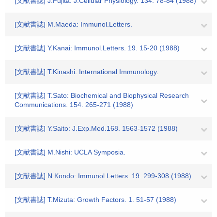
[文献書誌] J.Fujita: J.Cellular Physiology. 134. 78-84 (1988)
[文献書誌] M.Maeda: Immunol.Letters.
[文献書誌] Y.Kanai: Immunol.Letters. 19. 15-20 (1988)
[文献書誌] T.Kinashi: International Immunology.
[文献書誌] T.Sato: Biochemical and Biophysical Research
Communications. 154. 265-271 (1988)
[文献書誌] Y.Saito: J.Exp.Med.168. 1563-1572 (1988)
[文献書誌] M.Nishi: UCLA Symposia.
[文献書誌] N.Kondo: Immunol.Letters. 19. 299-308 (1988)
[文献書誌] T.Mizuta: Growth Factors. 1. 51-57 (1988)