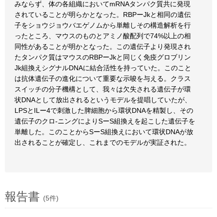
みならず、体の各組織においてmRNAタンパク質共に発現
されていることが明らかとなった。RBPーJkと相同の遺伝
子をショウジョウバエゲノムから単離しその構造解析を行
ったところ、マウスのものとアミノ酸配列で74%以上の相
同性があることが明かとなった。この遺伝子より発現され
たタンパク質はマウスのRBPーJkと同じく免疫グロブリン
Jk組換えシグナルDNAに結合活性を持っていた。このこと
は抗体遺伝子の進化について重要な示唆を与える。クラス
スイッチの分子機構として、我々は欠失される遺伝子が環
状DNAとして放出されるというモデルを提唱していたが、
LPSとILー4で刺激した脾細胞から環状DNAを精製し、その
遺伝子のクロ-ニングによりSーS組換えを起こした遺伝子を
単離した。このことからSーS組換えにおいて環状DNAが放
出されることが確定し、これまでのモデルが実証された。
報告書
(5件)