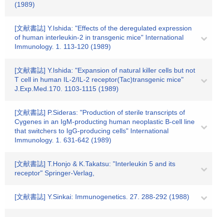
(1989)
[文献書誌] Y.Ishida: "Effects of the deregulated expression
of human interleukin-2 in transgenic mice" International
Immunology. 1. 113-120 (1989)
[文献書誌] Y.Ishida: "Expansion of natural killer cells but not
T cell in human IL-2/IL-2 receptor(Tac)transgenic mice"
J.Exp.Med.170. 1103-1115 (1989)
[文献書誌] P.Sideras: "Production of sterile transcripts of
Cγgenes in an IgM-producting human neoplastic B-cell line
that switchers to IgG-producing cells" International
Immunology. 1. 631-642 (1989)
[文献書誌] T.Honjo & K.Takatsu: "Interleukin 5 and its
receptor" Springer-Verlag,
[文献書誌] Y.Sinkai: Immunogenetics. 27. 288-292 (1988)