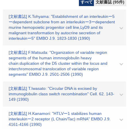
すべて
文献書誌 (95件)
[文献書誌] K.Tohyama: "Establishment of an interleukinー5
ーdependent subclone from an interleukinー3ーdependent
murine hemopoietic progenitor cell line,LyD9 and its
malignant transformation by autocrine secretion of
interleukinー5" EMBO J.9. 1823-1830 (1990)
[文献書誌] F.Matsuda: "Organization of variable region
segments of the human immnoglobulin heavy
chain:duplication of the D5 cluster within the locus and
interchromosomal translocation of variable region
segments" EMBO J.9. 2501-2506 (1990)
[文献書誌] T.Iwasato: "Circular DNA is excised by
immunoglobulin class switch recombination" Cell. 62. 143-
149 (1990)
[文献書誌] H.Kanamori: "HTLVー1 stabilizes human
interleukinー2 receptor (L Chain/Tac) mRNA" EMBO J.9.
4161-4166 (1990)