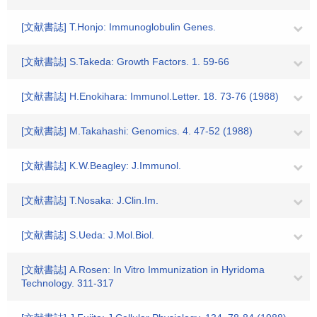
[文献書誌] T.Honjo: Immunoglobulin Genes.
[文献書誌] S.Takeda: Growth Factors. 1. 59-66
[文献書誌] H.Enokihara: Immunol.Letter. 18. 73-76 (1988)
[文献書誌] M.Takahashi: Genomics. 4. 47-52 (1988)
[文献書誌] K.W.Beagley: J.Immunol.
[文献書誌] T.Nosaka: J.Clin.Im.
[文献書誌] S.Ueda: J.Mol.Biol.
[文献書誌] A.Rosen: In Vitro Immunization in Hyridoma
Technology. 311-317