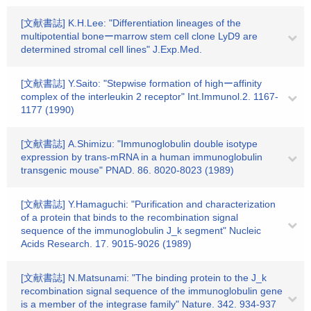
[文献書誌] K.H.Lee: "Differentiation lineages of the
multipotential boneーmarrow stem cell clone LyD9 are
determined stromal cell lines" J.Exp.Med.
[文献書誌] Y.Saito: "Stepwise formation of highーaffinity
complex of the interleukin 2 receptor" Int.Immunol.2. 1167-
1177 (1990)
[文献書誌] A.Shimizu: "Immunoglobulin double isotype
expression by trans-mRNA in a human immunoglobulin
transgenic mouse" PNAD. 86. 8020-8023 (1989)
[文献書誌] Y.Hamaguchi: "Purification and characterization
of a protein that binds to the recombination signal
sequence of the immunoglobulin J_k segment" Nucleic
Acids Research. 17. 9015-9026 (1989)
[文献書誌] N.Matsunami: "The binding protein to the J_k
recombination signal sequence of the immunoglobulin gene
is a member of the integrase family" Nature. 342. 934-937