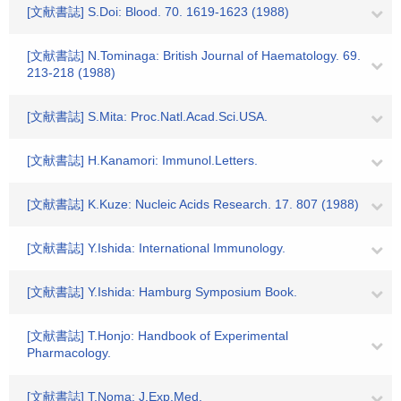
[文献書誌] S.Doi: Blood. 70. 1619-1623 (1988)
[文献書誌] N.Tominaga: British Journal of Haematology. 69.
213-218 (1988)
[文献書誌] S.Mita: Proc.Natl.Acad.Sci.USA.
[文献書誌] H.Kanamori: Immunol.Letters.
[文献書誌] K.Kuze: Nucleic Acids Research. 17. 807 (1988)
[文献書誌] Y.Ishida: International Immunology.
[文献書誌] Y.Ishida: Hamburg Symposium Book.
[文献書誌] T.Honjo: Handbook of Experimental
Pharmacology.
[文献書誌] T.Noma: J.Exp.Med.