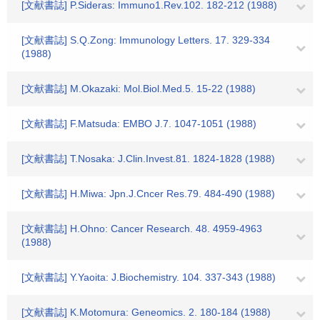
[文献書誌] P.Sideras: Immuno1.Rev.102. 182-212 (1988)
[文献書誌] S.Q.Zong: Immunology Letters. 17. 329-334
(1988)
[文献書誌] M.Okazaki: Mol.Biol.Med.5. 15-22 (1988)
[文献書誌] F.Matsuda: EMBO J.7. 1047-1051 (1988)
[文献書誌] T.Nosaka: J.Clin.Invest.81. 1824-1828 (1988)
[文献書誌] H.Miwa: Jpn.J.Cncer Res.79. 484-490 (1988)
[文献書誌] H.Ohno: Cancer Research. 48. 4959-4963
(1988)
[文献書誌] Y.Yaoita: J.Biochemistry. 104. 337-343 (1988)
[文献書誌] K.Motomura: Geneomics. 2. 180-184 (1988)