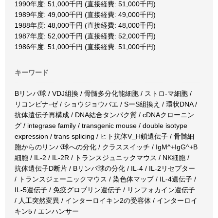
1990年度: 51,000千円 (直接経費: 51,000千円)
1989年度: 49,000千円 (直接経費: 49,000千円)
1988年度: 48,000千円 (直接経費: 48,000千円)
1987年度: 52,000千円 (直接経費: 52,000千円)
1986年度: 51,000千円 (直接経費: 51,000千円)
キーワード
Bリンパ球 / VDJ組換 / 骨髄多分化能細胞 / ストロ-マ細胞 /
リコンビナ-ゼ / ショウジョウバエ / SーS組換え / 環状DNA /
抗体遺伝子再構成 / DNA結合タンパク質 / cDNAクローニン
グ / integrase family / transgenic mouse / double isotype
expression / trans splicing / ヒト抗体V_H鎖遺伝子 / 骨髄細
胞からのリンパ球への分化 / クラススイッチ / IgM^+IgG^+B
細胞 / IL-2 / IL-2R / トランスジュニックマウス / NK細胞 /
抗体遺伝子D断片 / Bリンパ球の分化 / IL-4 / IL-2リセプター
/ トランスジェーニックマウス / 染色体マップ / IL-4遺伝子 /
IL-5遺伝子 / 免疫グロブリン遺伝子 / リンフォカイン遺伝子
/ 人工突然変異 / インターロイキン2の受容体 / インターロイ
キン5 / エンハンサー