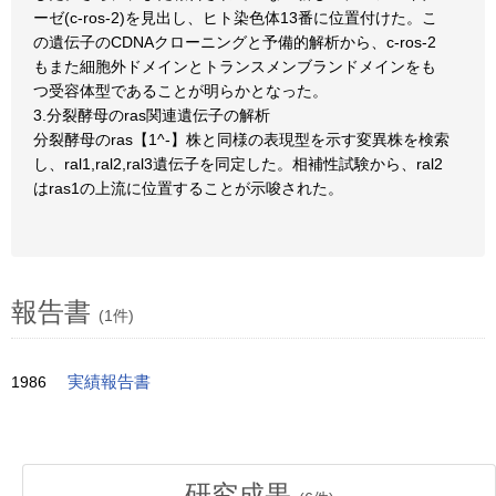
ーゼ(c-ros-2)を見出し、ヒト染色体13番に位置付けた。こ
の遺伝子のCDNAクローニングと予備的解析から、c-ros-2
もまた細胞外ドメインとトランスメンブランドメインをも
つ受容体型であることが明らかとなった。
3.分裂酵母のras関連遺伝子の解析
分裂酵母のras【1^-】株と同様の表現型を示す変異株を検索
し、ral1,ral2,ral3遺伝子を同定した。相補性試験から、ral2
はras1の上流に位置することが示唆された。
報告書
(1件)
1986
実績報告書
研究成果