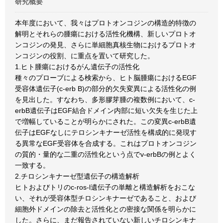
研究概要
本年度において、我々はプロトオンコジンの構造的特徴の
解明とそれらの腫瘍における活性化機構、新しいプロトオ
ンコジンの発見、さらに単細胞真核生物におけるプロトオ
ンコジンの役割、に重点を置いて研究した。
1.ヒト腫瘍におけるがん遺伝子の活性化
種々のプローブによる検索から、ヒト脳腫瘍におけるEGF
受容体遺伝子(c-erb B)の部分的欠失変異による活性化の例
を見出した。すなわち、多形膠芽腫の複数例において、c-
erbB遺伝子はEGF結合ドメイン内部に短い欠失を生じた上
で増幅していることが明らかにされた。この変異c-erbB遺
伝子はEGFなしにテロシンキナーゼ活性を構成的に発現す
る異常なEGF受容体を合成する。これはプロトオンコジン
の質的・量的な二重の活性化という点でv-erbBの例とよく
一致する。
2.チロシンキナーゼ型遺伝子の構造解析
ヒトおよびトリのc-ros-l遺伝子の単離と構造解析をおこな
い、それが受容体型チロシンキナーゼであること、および
細胞外ドメインの除去と活性化との密接な関係を明らかに
した。さらに、まだ報告されていない新しいチロシンキナ