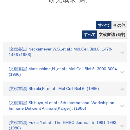
(
6
件)
すべて
その他
すべて
文献書誌 (6件)
[文献書誌] Neckameyer,W.S.,et al.: Mol.Cell.Biol.6. 1478-
1486 (1986)
[文献書誌] Matsushime,H.,et al.: Mol.Cell Biol.6. 3000-3004
(1986)
[文献書誌] Shiroki,K.,et al.: Mol Cell.Biol.6. (1986)
[文献書誌] Shibuya,M.et al.: 5th International Workship on
Immune Deficient Animals(Karger). (1986)
[文献書誌] Fukui,Y.et al.: The EMBO Journal. 5. 1991-1993
(1986)