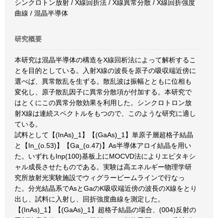
シンクロトン放射 / X線回折法 / X線異常分散 / X線回折強度
曲線 / 混晶半導体
研究概要
本研究は混晶半導体の構造をX線回析法によって解析するこ
とを目的としている。入射X線の波長を原子の吸収端近傍に
選べば、異常散乱を生ずる。散乱波は振幅とともに位相も
変化し、原子散乱因子に異常分散項が付加する。本研究で
はとくにこの異常分散効果を利用した。シンクロトロン放
射X線は連続スペクトルをもつので、このような研究に適し
ている。
試料として【(InAs)_1】【(GaAs)_1】単原子層超格子結晶
と【In_(o.53)】【Ga_(o.47)】As半導体アロイ結晶を用い
た。いずれもInp(100)基板上にMOCVD法によりエピタキシ
ャル成長させたものである。実験は高エネルギー物理学研
究所放射光実験施設でウィグラービームラインで行なっ
た。分光結晶系でAsとGaのK吸収端近傍の波長のX線をとり
出し、試料に入射し、回折強度曲線を測定した。
【(InAs)_1】【(GaAs)_1】超格子結晶の場合、(004)反射の