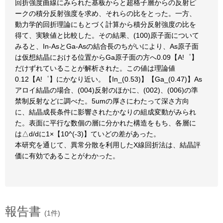
回折強度曲線にみられた基板からと超格子層からの反射ピ
ークの積分反射強度を求め、それらの比をとった。一方、
動力学的回折理論にもとづく計算から積分反射強度の比を
得て、実験値と比較した。その結果、(100)原子面について
みると、In-AsとGa-Asの結合長のちがいにより、As原子面
は仮想結晶における位置からGa原子面の方へ0.09【A!゜】
だけずれていることが解析された。この値は理論値
0.12【A!゜】にかなり近い。【In_(0.53)】【Ga_(0.47)】As
アロイ結晶の場合、(004)反射のほかに、(002)、(006)の準
禁制反射などに調べた。5umの厚さにわたって深さ方向
に、結晶成長条件に影響されたかなりの組成変動がみられ
た。表面に平行な数個の層に分かれた構造をもち、各層に
は△d/dに1×【10^(-3)】ていどの差があった。
本研究を通じて、異常分散を利用したX線回折法は、結晶評
価に有効であることがわかった。
報告書
(1件)