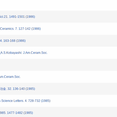
ci.21. 1491-1501 (1986)
Ceramics. 7. 127-142 (1986)
63-168 (1986)
A.S.Kobayashi: J.Am.Ceram.Soc.
Am.Ceram.Soc.
2. 136-140 (1985)
Science Letters. 4. 728-732 (1985)
1477-1482 (1985)