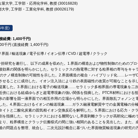
屋大学, 工学部・応用化学科, 教授 (30016828)
大学, 工学部・工業化学科, 教授 (80026179)
6年度)
直接経費: 1,400千円)
400千円 (直接経費: 1,400千円)
界面 / 輸送現象 / 電子伝導 / イオン伝導 / CVD / 超電導 / クラック
分担研究を遂行し、以下の成果を収めた。1.界面の構造および物性制御のためのプ
接効果の関係を明らかにした。セラミックスの熱電導に対する粒界相の寄与をキャラ
内のナノ構造制御の可能性を示した。2.界面構造の複合・ハイブリッド化……レーザC
させることに成功した。イオン注入法により鉄の表面磁性の改質が可能なことを示
提案した。3.界面における電子の輸送現象……セラミック多相界面の導電現象を二
近傍における組成ゆらぎと超電導現象の強い関係を指摘した。PTCR材料における抵
水の影響を固一液界面での相互作用の立場から明らかにした。界面散乱フォノンと
した。4.界面におけるイオンの輸送現象……ガラス融液電解質中での金属電極の分
タイトと二酸化炭素の固気相イオン交換反応を解明した。5.界面における応力・ク
割を指摘した。セラミックスにおける層間ないし界面剥離クラックが高靭化に極めて
より、粒界構造とクラック伝搬様式の間に強い相関のあることを見出した。また、
後の問題点を整理、統合し、二次元設計概念に基づいた界面物質輸送現象の研究の