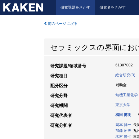
研究課題をさがす
研究者をさがす
前のページに戻る
セラミックスの界面にお
61307002
研究課題/領域番号
総合研究(B)
研究種目
補助金
配分区分
無機工業化学
研究分野
東京大学
研究機関
柳田 博明
東
研究代表者
岡本 祥一
長岡
研究分担者
加藤 昭夫
九州
木村 脩七
東京