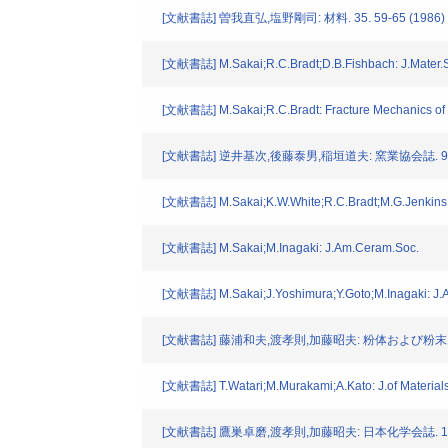
[文献書誌] 曽我直弘,塩野剛司: 材料. 35. 59-65 (1986)
[文献書誌] M.Sakai;R.C.Bradt;D.B.Fishbach: J.Mater.S
[文献書誌] M.Sakai;R.C.Bradt: Fracture Mechanics of 
[文献書誌] 逆井基次,後藤泰男,稲垣道夫: 窯業協会誌. 94. 1
[文献書誌] M.Sakai;K.W.White;R.C.Bradt;M.G.Jenkins;
[文献書誌] M.Sakai;M.Inagaki: J.Am.Ceram.Soc.
[文献書誌] M.Sakai;J.Yoshimura;Y.Goto;M.Inagaki: J.
[文献書誌] 藤浦和夫,渡孝則,加藤昭夫: 粉体および粉末冶金. 3
[文献書誌] T.Watari;M.Murakami;A.Kato: J.of Materials 
[文献書誌] 鷹巣卓磨,渡孝則,加藤昭夫: 日本化学会誌. 1985. 