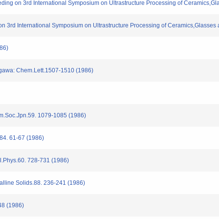
g on 3rd International Symposium on Ultrastructure Processing of Ceramics,Gl
n 3rd International Symposium on Ultrastructure Processing of Ceramics,Glasses
86)
awa: Chem.Lett.1507-1510 (1986)
.Soc.Jpn.59. 1079-1085 (1986)
84. 61-67 (1986)
.Phys.60. 728-731 (1986)
ine Solids.88. 236-241 (1986)
 (1986)