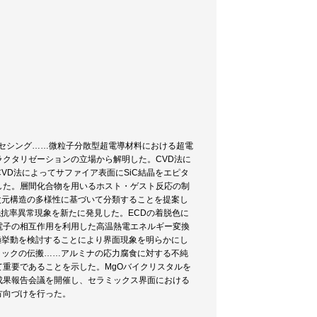
ロセシング……微粒子分散型超電導材料における超電
クタリゼーションの立場から解明した。CVD法に
VD法によってサファイア表面にSiC結晶をエピタ
した。層間化合物を用いるホスト・ゲスト反応の制
次元構造の多様性に基づいて分類することを提案し
抗率異常現象を新たに発見した。ECDの着脱色に
電子の相互作用を利用した高温熱電エネルギー変換
極挙動を検討することにより界面現象を明らかにし
ラックの伝搬……アルミナの応力腐食に対する不純
重要であることを示した。MgOバイクリスタルを
成果報告会議を開催し、セラミックス界面における
方向づけを行った。