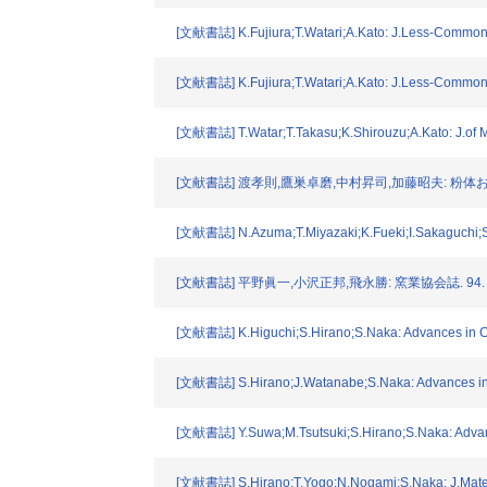
[文献書誌] K.Fujiura;T.Watari;A.Kato: J.Less-Common 
[文献書誌] K.Fujiura;T.Watari;A.Kato: J.Less-Common 
[文献書誌] T.Watar;T.Takasu;K.Shirouzu;A.Kato: J.of Ma
[文献書誌] 渡孝則,鷹巣卓磨,中村昇司,加藤昭夫: 粉体および粉
[文献書誌] N.Azuma;T.Miyazaki;K.Fueki;I.Sakaguchi;S
[文献書誌] 平野眞一,小沢正邦,飛永勝: 窯業協会誌. 94. 53
[文献書誌] K.Higuchi;S.Hirano;S.Naka: Advances in Ce
[文献書誌] S.Hirano;J.Watanabe;S.Naka: Advances in 
[文献書誌] Y.Suwa;M.Tsutsuki;S.Hirano;S.Naka: Advan
[文献書誌] S.Hirano;T.Yogo;N.Nogami;S.Naka: J.Mater