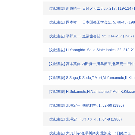
[文献書誌] 新原晧一: 日経メカニカル. 217. 119-124 (1
[文献書誌] 岡本祥一: 日本開発工学会誌. 5. 40-43 (198
[文献書誌] 平野真一: 窯業協会誌. 95. 214-217 (1987)
[文献書誌] H.Yanagida: Solid State Ionics. 22. 213-21
[文献書誌] 高本英典,内田慎一,田島節子,北沢宏一,田中昭二
[文献書誌] S.Suga;K.Soda;T.Mori;M.Yamamoto;K.Kitaz
[文献書誌] H.Sukamoto;H.Namatome;T.Mori;K.Kitazawa
[文献書誌] 北澤宏一: 機能材料. 1. 52-60 (1986)
[文献書誌] 北澤宏一: パリティ. 1. 64-8 (1986)
[文献書誌] 大刀川恭治,早川尚夫,北沢宏一: 日経ニューマテリ