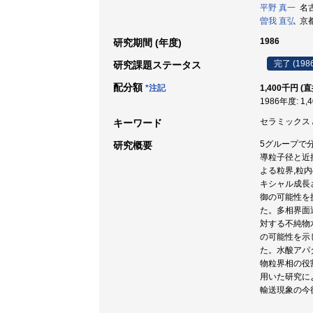
平野 真一
名古
曽我 直弘
京都
1986
研究期間 (年度)
完了 (198
研究課題ステータス
配分額
*注記
1,400千円 (
1986年度: 1,
セラミックス / 
キーワード
5グループで
研究概要
導粒子径と近
よる粒界,粒
キシャル成長
御の可能性を
た。多相界面
対する不純物
の可能性を示
た。水酸アパ
物粒界相の役
用いた研究に
輸送現象の今