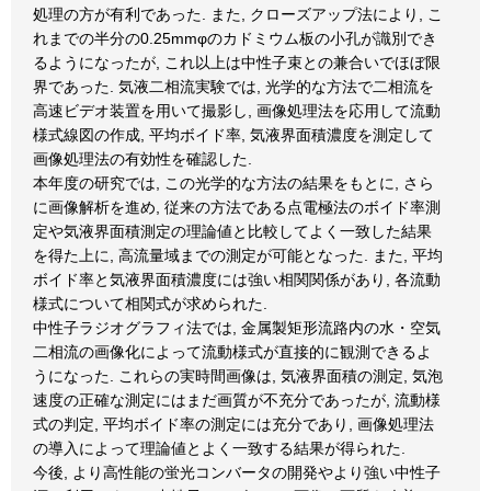
処理の方が有利であった. また, クローズアップ法により, こ
れまでの半分の0.25mmφのカドミウム板の小孔が識別でき
るようになったが, これ以上は中性子束との兼合いでほぼ限
界であった. 気液二相流実験では, 光学的な方法で二相流を
高速ビデオ装置を用いて撮影し, 画像処理法を応用して流動
様式線図の作成, 平均ボイド率, 気液界面積濃度を測定して
画像処理法の有効性を確認した.
本年度の研究では, この光学的な方法の結果をもとに, さら
に画像解析を進め, 従来の方法である点電極法のボイド率測
定や気液界面積測定の理論値と比較してよく一致した結果
を得た上に, 高流量域までの測定が可能となった. また, 平均
ボイド率と気液界面積濃度には強い相関関係があり, 各流動
様式について相関式が求められた.
中性子ラジオグラフィ法では, 金属製矩形流路内の水・空気
二相流の画像化によって流動様式が直接的に観測できるよ
うになった. これらの実時間画像は, 気液界面積の測定, 気泡
速度の正確な測定にはまだ画質が不充分であったが, 流動様
式の判定, 平均ボイド率の測定には充分であり, 画像処理法
の導入によって理論値とよく一致する結果が得られた.
今後, より高性能の蛍光コンバータの開発やより強い中性子