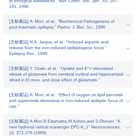
of biological substances." Bull. Chem. Soc. Jpn., 63, 187-
191, 1990.
[文献書誌] A. Mori, et al.: "Biochemical Pathogenesis of
post-traumatic epilepsy." Pavlov. J. Biol. Sci., 1990.
[文献書誌] N.A. Janjua, et al.: "Induced aspartic acid
release from the iron-induced epileptogenic focus."
Epilepsy Res., 1990.
[文献書誌] Y. Ozaki, et al.: "Uptake and K^+-stimulated
elease of glutamate from cerebral cortical and hippocampal
sliced in El mice, and dose effect of glutamate."
[文献書誌] A. Mori, et al.: "Effect of oxygen on lipid peroxide
and superoxide dismutase in iron-induced epileptic focus of
rats."
[文献書誌] A.Mori,R.Edamatsu,M.Kohno,and S.Ohmori: "A
new hydroxyl raidcal scavenger:EPC-K_1" Neurosciences.
15. 371-376 (1989)