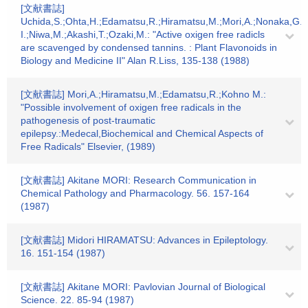
[文献書誌]
Uchida,S.;Ohta,H.;Edamatsu,R.;Hiramatsu,M.;Mori,A.;Nonaka,G.;
I.;Niwa,M.;Akashi,T.;Ozaki,M.: "Active oxigen free radicls
are scavenged by condensed tannins. : Plant Flavonoids in
Biology and Medicine II" Alan R.Liss, 135-138 (1988)
[文献書誌] Mori,A.;Hiramatsu,M.;Edamatsu,R.;Kohno M.:
"Possible involvement of oxigen free radicals in the
pathogenesis of post-traumatic
epilepsy.:Medecal,Biochemical and Chemical Aspects of
Free Radicals" Elsevier, (1989)
[文献書誌] Akitane MORI: Research Communication in
Chemical Pathology and Pharmacology. 56. 157-164
(1987)
[文献書誌] Midori HIRAMATSU: Advances in Epileptology.
16. 151-154 (1987)
[文献書誌] Akitane MORI: Pavlovian Journal of Biological
Science. 22. 85-94 (1987)