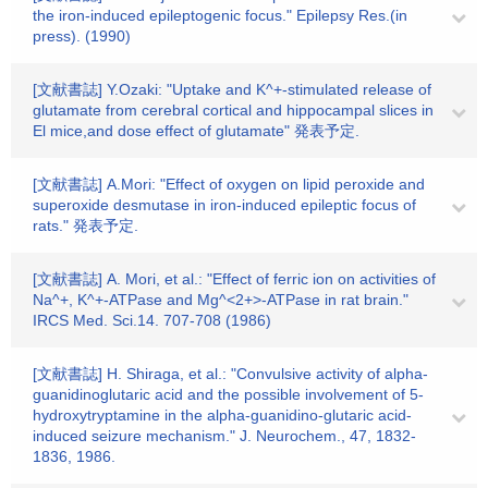
the iron-induced epileptogenic focus." Epilepsy Res.(in
press). (1990)
[文献書誌] Y.Ozaki: "Uptake and K^+-stimulated release of
glutamate from cerebral cortical and hippocampal slices in
El mice,and dose effect of glutamate" 発表予定.
[文献書誌] A.Mori: "Effect of oxygen on lipid peroxide and
superoxide desmutase in iron-induced epileptic focus of
rats." 発表予定.
[文献書誌] A. Mori, et al.: "Effect of ferric ion on activities of
Na^+, K^+-ATPase and Mg^<2+>-ATPase in rat brain."
IRCS Med. Sci.14. 707-708 (1986)
[文献書誌] H. Shiraga, et al.: "Convulsive activity of alpha-
guanidinoglutaric acid and the possible involvement of 5-
hydroxytryptamine in the alpha-guanidino-glutaric acid-
induced seizure mechanism." J. Neurochem., 47, 1832-
1836, 1986.