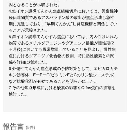
因となることが示唆された。
4.鉄イオン誘導てんかん焦点組織切片においては、興奮性神
経伝達物質であるアスパラギン酸の放出が焦点形成し急性
期に亢進しており、“早期てんかん"し発症機構と関係してい
ることが示唆された。
5.鉄イオン誘導てんかすん焦点においては、内因性けいれん
物質であるメチルグアニジンやグアニジノ酢酸が慢性期(2
ヶ月後)においても異常増量していることを見出し、慢性焦
点におけるグアニジノ化合物の役割、特に活性酸素との関
係を詳細に検討した。
6.外傷性てんかん焦点形成の予防対策として、エピガロカテ
キン誘導体、EーPーC(ビタミンEとCのリン酸ジエステル)
など抗酸化剤が有効であることを明らかにした。
7.その他焦点形成における酸素の影響やC-fos蛋白の役割を
検討した。
報告書
(5件)