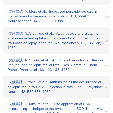
[文献書誌] A. Mori, et al.: "Increased peroxide radicals in
the rat brain by the epileptogenic drug U18, 666A."
Neurosciences, 14, 363-365, 1988.
[文献書誌] N.A. Janjua, et al.: "Aspartic acid and glutamic
acid release and uptake in the iron-induced model of post-
traumatic epilepsy in the rat." Neurosciences, 15, 136-138,
1989.
[文献書誌] A. Shiota, et al.: "Amino acid neurotransmitters in
iron-induced epileptic foci of rats." Res. Commun. Chem.
Pathol. Pharmacol., 66, 123-133, 1989.
[文献書誌] I. Yokoi, et al.: "Tannins inhibit the occurrence of
epileptic focus by FeCl_3 injection in rats." Jpn. J. Psychiatr.
Neurol., 42, 552-553, 1989.
[文献書誌] K. Mitsuta, et al.: "The application of ESR
spintrapping technique to the evaluation of SOD-like activity