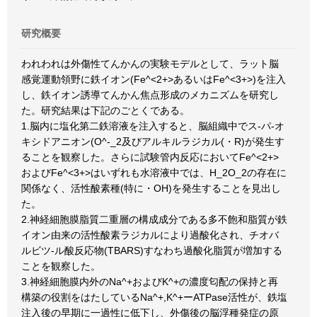
研究概要
われわれは外傷性てんかんの実験モデルとして、ラット脳
感覚運動領野に鉄イオン(Fe^<2+>あるいはFe^<3+>)を注入
し、鉄イオン誘導てんかん焦点形成のメカニズムを研究し
た。研究結果は下記のごとくである。
1.脳内に塩化第二鉄溶液を注入すると、脳組織中でス-パ-オ
キシドアニオン(O^-_2及びアルキルラジカル(・R)が発生す
ることを観察した。さらに試験管内反応においてFe^<2+>
およびFe^<3+>はいずれも水溶液中では、H_2O_2の存在に
関係なく、活性酸素種(特に・OH)を発生することを見出し
た。
2.神経細胞膜脂質二重層の構成成分である多不飽和脂質が鉄
イオン由来の活性酸素ラジカルにより過酸化され、チオバ
ルビツ-ル酸反応物(TBARS)すなわち過酸化脂質が増加する
ことを観察した。
3.神経細胞膜内外のNa^+およびK^+の濃度匂配の保持と再
構築の役割をはたしているNa^+,K^+ーATPase活性が、鉄塩
注入後の早期に一過性に低下し、外傷後の脳浮種発症の原