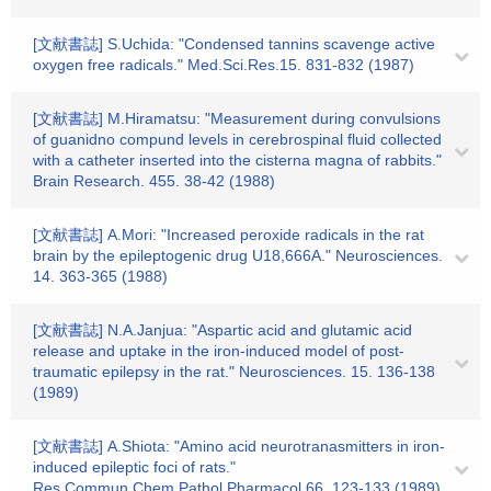
[文献書誌] S.Uchida: "Condensed tannins scavenge active
oxygen free radicals." Med.Sci.Res.15. 831-832 (1987)
[文献書誌] M.Hiramatsu: "Measurement during convulsions
of guanidno compund levels in cerebrospinal fluid collected
with a catheter inserted into the cisterna magna of rabbits."
Brain Research. 455. 38-42 (1988)
[文献書誌] A.Mori: "Increased peroxide radicals in the rat
brain by the epileptogenic drug U18,666A." Neurosciences.
14. 363-365 (1988)
[文献書誌] N.A.Janjua: "Aspartic acid and glutamic acid
release and uptake in the iron-induced model of post-
traumatic epilepsy in the rat." Neurosciences. 15. 136-138
(1989)
[文献書誌] A.Shiota: "Amino acid neurotranasmitters in iron-
induced epileptic foci of rats."
Res.Commun.Chem.Pathol.Pharmacol.66. 123-133 (1989)