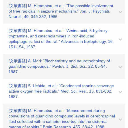
[文献書誌] M. Hiramatsu, et al.: "The possible involvement
of free radicals in seizure mechanism." Jpn. J. Psychiatr.
Neurol., 40, 349-352, 1986.
[文献書誌] M. Hiramatsu, et al.: "Amino acid, 5-hydroxy-
tryptamine, and catecholamines in iron-induced
epileptogenic foci of the rat." Advances in Epileptology, 16,
151-154, 1987.
[文献書誌] A. Mori: "Biochemistry and neurotoxicology of
guanidino compounds." Pavlov. J. Biol. Sci., 22, 85-94,
1987.
[文献書誌] S. Uchida, et al.: "Condensed tannins scavenge
active oxygen free radicals." Med. Sci. Res., 15, 831-832,
1987.
[文献書誌] M. Hiramatsu, et al.: "Measurement during
convulsions of guanidino compound levels in cerebrospinal
fluid collected with a catheter inserted into the cisterna
magna of rabbits." Brain Research, 455, 38-42, 1988.