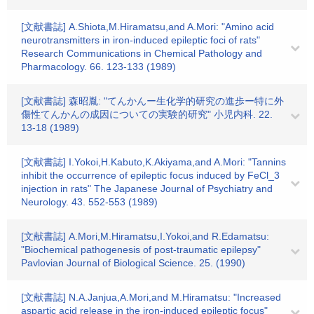
[文献書誌] A.Shiota,M.Hiramatsu,and A.Mori: "Amino acid
neurotransmitters in iron-induced epileptic foci of rats"
Research Communications in Chemical Pathology and
Pharmacology. 66. 123-133 (1989)
[文献書誌] 森昭胤: "てんかんー生化学的研究の進歩ー特に外
傷性てんかんの成因についての実験的研究" 小児内科. 22.
13-18 (1989)
[文献書誌] I.Yokoi,H.Kabuto,K.Akiyama,and A.Mori: "Tannins
inhibit the occurrence of epileptic focus induced by FeCl_3
injection in rats" The Japanese Journal of Psychiatry and
Neurology. 43. 552-553 (1989)
[文献書誌] A.Mori,M.Hiramatsu,I.Yokoi,and R.Edamatsu:
"Biochemical pathogenesis of post-traumatic epilepsy"
Pavlovian Journal of Biological Science. 25. (1990)
[文献書誌] N.A.Janjua,A.Mori,and M.Hiramatsu: "Increased
aspartic acid release in the iron-induced epileptic focus"