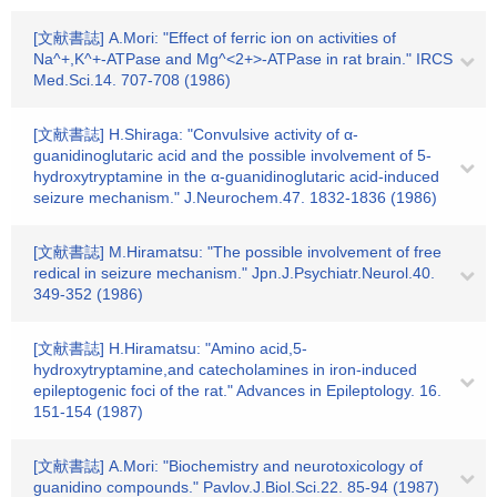
[文献書誌] A.Mori: "Effect of ferric ion on activities of
Na^+,K^+-ATPase and Mg^<2+>-ATPase in rat brain." IRCS
Med.Sci.14. 707-708 (1986)
[文献書誌] H.Shiraga: "Convulsive activity of α-
guanidinoglutaric acid and the possible involvement of 5-
hydroxytryptamine in the α-guanidinoglutaric acid-induced
seizure mechanism." J.Neurochem.47. 1832-1836 (1986)
[文献書誌] M.Hiramatsu: "The possible involvement of free
redical in seizure mechanism." Jpn.J.Psychiatr.Neurol.40.
349-352 (1986)
[文献書誌] H.Hiramatsu: "Amino acid,5-
hydroxytryptamine,and catecholamines in iron-induced
epileptogenic foci of the rat." Advances in Epileptology. 16.
151-154 (1987)
[文献書誌] A.Mori: "Biochemistry and neurotoxicology of
guanidino compounds." Pavlov.J.Biol.Sci.22. 85-94 (1987)