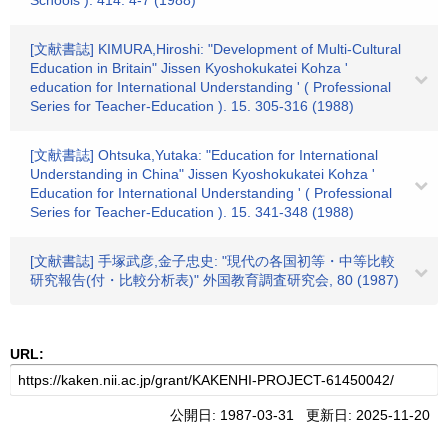
Schools ). 414. 4-7 (1988)
[文献書誌] KIMURA,Hiroshi: "Development of Multi-Cultural
Education in Britain" Jissen Kyoshokukatei Kohza '
education for International Understanding ' ( Professional
Series for Teacher-Education ). 15. 305-316 (1988)
[文献書誌] Ohtsuka,Yutaka: "Education for International
Understanding in China" Jissen Kyoshokukatei Kohza '
Education for International Understanding ' ( Professional
Series for Teacher-Education ). 15. 341-348 (1988)
[文献書誌] 手塚武彦,金子忠史: "現代の各国初等・中等比較
研究報告(付・比較分析表)" 外国教育調査研究会, 80 (1987)
URL:
公開日: 1987-03-31 更新日: 2025-11-20