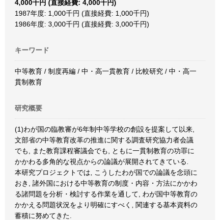
4,000千円 (直接経費: 4,000千円)
1987年度: 1,000千円 (直接経費: 1,000千円)
1986年度: 3,000千円 (直接経費: 3,000千円)
キーワード
中等教育 / 制度再編 / 中・高一貫教育 / 比較研究 / 中・高一
貫制教育
研究概要
(1)わが国の臨教審が6年制中等学校の創設を提案して以来,
文部省の中等教育改革の推進に関する調査研究協力者会議
でも, また教育課程審議会でも, ともに一貫制教育の功罪に
かかわる多角的な視点からの論議が展開されてきている.
本研究プロジェクトでは, こうしたわが国での論議を念頭に
おき, 諸外国における中等教育の制度・内容・方法にかかわ
る諸問題を分析・検討する作業を通して, わが国中等教育の
かかえる問題状況をより明確にすべく, 関連する基本資料の
蓄積に努めてきた.