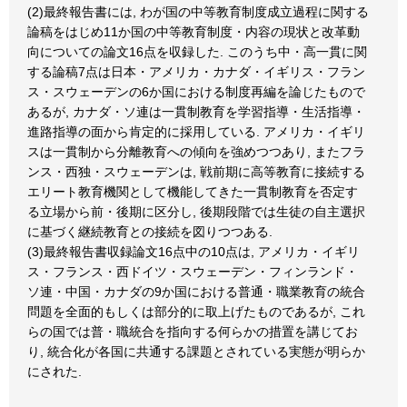
(2)最終報告書には, わが国の中等教育制度成立過程に関する
論稿をはじめ11か国の中等教育制度・内容の現状と改革動
向についての論文16点を収録した. このうち中・高一貫に関
する論稿7点は日本・アメリカ・カナダ・イギリス・フラン
ス・スウェーデンの6か国における制度再編を論じたもので
あるが, カナダ・ソ連は一貫制教育を学習指導・生活指導・
進路指導の面から肯定的に採用している. アメリカ・イギリ
スは一貫制から分離教育への傾向を強めつつあり, またフラ
ンス・西独・スウェーデンは, 戦前期に高等教育に接続する
エリート教育機関として機能してきた一貫制教育を否定す
る立場から前・後期に区分し, 後期段階では生徒の自主選択
に基づく継続教育との接続を図りつつある.
(3)最終報告書収録論文16点中の10点は, アメリカ・イギリ
ス・フランス・西ドイツ・スウェーデン・フィンランド・
ソ連・中国・カナダの9か国における普通・職業教育の統合
問題を全面的もしくは部分的に取上げたものであるが, これ
らの国では普・職統合を指向する何らかの措置を講じてお
り, 統合化が各国に共通する課題とされている実態が明らか
にされた.