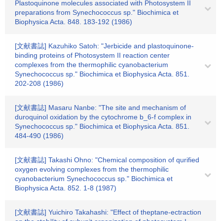
Plastoquinone molecules associated with Photosystem II
preparations from Synechococcus sp." Biochimica et
Biophysica Acta. 848. 183-192 (1986)
[文献書誌] Kazuhiko Satoh: "Jerbicide and plastoquinone-
binding proteins of Photosystem II reaction center
complexes from the thermophilic cyanobacterium
Synechococcus sp." Biochimica et Biophysica Acta. 851.
202-208 (1986)
[文献書誌] Masaru Nanbe: "The site and mechanism of
duroquinol oxidation by the cytochrome b_6-f complex in
Synechococcus sp." Biochimica et Biophysica Acta. 851.
484-490 (1986)
[文献書誌] Takashi Ohno: "Chemical composition of qurified
oxygen evolving complexes from the thermophilic
cyanobacterium Synechococcus sp." Biochimica et
Biophysica Acta. 852. 1-8 (1987)
[文献書誌] Yuichiro Takahashi: "Effect of theptane-ectraction