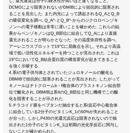
し, 還元速度は分子の疎水性が高いほど速くなること,
DCMOにより阻害されないがDMIBにより拮抗的に阻害され
ることを見出した. また内光によって誘起されるQ_AとQ_B
の吸収変化を調べ, Q_A^-とQ_B^-からのジクロロベンゾキ
ノンへの電子移動は非常に遅いことを確かめた. これらの結
果からベンゾキノンはQ_B部位に結合してQ_Aにより直接
還元されることが明らかとなった. その温度依存性を調べ,
アーレニウスプロットで19°Cに屈曲点を示し, それより高温
域で低い活性化エネルギーを持つことが見出された. これは
19°CにおいてQ_B結合蛋白質の構造変化が起きてきること
を強く示唆する.
4.系Iの電子供与体とされていたジュロキノールの酸化も
DBMIBで拮抗的に阻害されることが見出された. したがって
キノールはチトクロームb・f複合体のプラストキノン結合部
位で酸化され, DBMIBは系IIのQ_B部位と同じ機構でこの酸
化を阻害することが示された.
5.チラコイド膜をペプタンだ抽出すると系I反応中心複合体
に結合している2分子のビタミンK_1の50%が失われること
が分った. しかしP430の光還元反応は阻害されないので抽
出された1分子のビタミンK_1は初期の光化学反応に関与し
ないことが確かめられた.