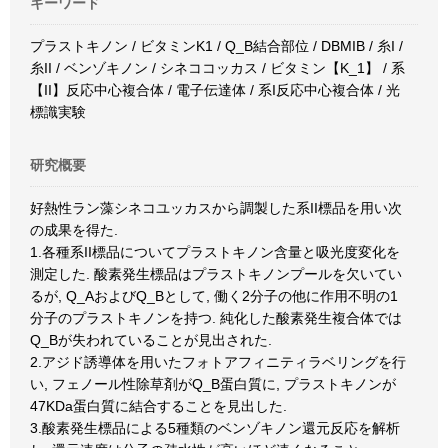
キーワード
プラストキノン / ビタミンK1 / Q_B結合部位 / DBMIB / 糸I /
糸II / ベンゾキノン / シネココッカス / ビタミン【K_1】 / 系
【II】反応中心複合体 / 電子伝達体 / 系I反応中心複合体 / 光
標識実験
研究概要
好熱性ラン藻シネコユッカスから調製した系II標品を用い次
の成果を得た.
1.各種系II標品についてプラストキノン含量と吸光度変化を
測定した. 酸素発生標品はプラストキノンプールを欠いてい
るが, Q_AおよびQ_Bとして, 働く2分子の他に作用不明の1
分子のプラストキノンを持つ. 純化した酸素発生複合体では
Q_Bが失われていることが見出された.
2.アジド誘導体を用いたフォトアフィニティラベリングを行
い, フェノール性除草剤がQ_B蛋白質に, プラストキノンが
47KDa蛋白質に結合することを見出した.
3.酸素発生標品による5種類のベンゾキノン還元反応を解析