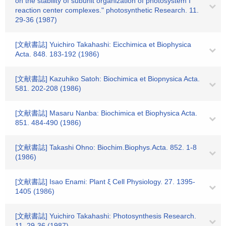
on the stability of subunit organization of photosystem I
reaction center complexes." photosynthetic Research. 11.
29-36 (1987)
[文献書誌] Yuichiro Takahashi: Eicchimica et Biophysica
Acta. 848. 183-192 (1986)
[文献書誌] Kazuhiko Satoh: Biochimica et Biopnysica Acta.
581. 202-208 (1986)
[文献書誌] Masaru Nanba: Biochimica et Biophysica Acta.
851. 484-490 (1986)
[文献書誌] Takashi Ohno: Biochim.Biophys.Acta. 852. 1-8
(1986)
[文献書誌] Isao Enami: Plant ξ Cell Physiology. 27. 1395-
1405 (1986)
[文献書誌] Yuichiro Takahashi: Photosynthesis Research.
11. 29-36 (1987)