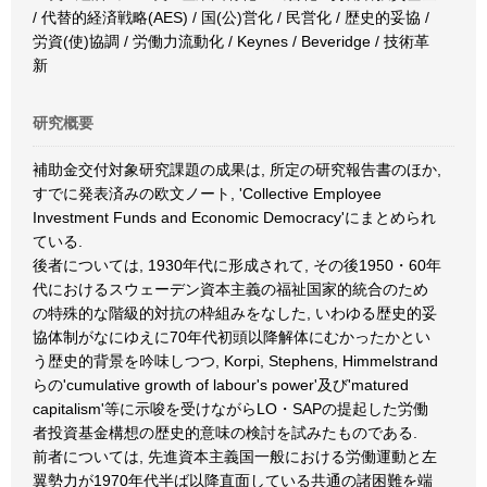
/ 代替的経済戦略(AES) / 国(公)営化 / 民営化 / 歴史的妥協 /
労資(使)協調 / 労働力流動化 / Keynes / Beveridge / 技術革
新
研究概要
補助金交付対象研究課題の成果は, 所定の研究報告書のほか,
すでに発表済みの欧文ノート, 'Collective Employee
Investment Funds and Economic Democracy'にまとめられ
ている.
後者については, 1930年代に形成されて, その後1950・60年
代におけるスウェーデン資本主義の福祉国家的統合のため
の特殊的な階級的対抗の枠組みをなした, いわゆる歴史的妥
協体制がなにゆえに70年代初頭以降解体にむかったかとい
う歴史的背景を吟味しつつ, Korpi, Stephens, Himmelstrand
らの'cumulative growth of labour's power'及び'matured
capitalism'等に示唆を受けながらLO・SAPの提起した労働
者投資基金構想の歴史的意味の検討を試みたものである.
前者については, 先進資本主義国一般における労働運動と左
翼勢力が1970年代半ば以降直面している共通の諸困難を端