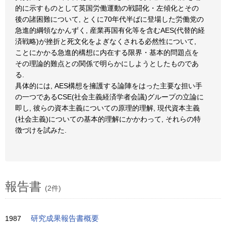
的に示すものとして英国労働運動の戦闘化・左傾化とその
後の諸困難について, とくに70年代半ばに登場した労働党の
急進的綱領なかんずく, 産業再国有化等を含むAES(代替的経
済戦略)が挫折と死文化をよぎなくされる必然性について,
ことにかかる急進的構想に内在する限界・基本的問題点を
その理論的難点との関係で明らかにしようとしたものであ
る.
具体的には, AES構想を擁護する論陣をはった主要な担い手
の一つであるCSE(社会主義経済学者会議)グループの立論に
即し, 彼らの資本主義についての原理的理解, 現代資本主義
(社会主義)についての基本的理解にかかわって, それらの特
徴づけを試みた.
報告書
(2件)
1987
研究成果報告書概要