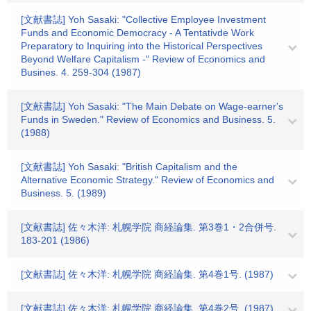
[文献書誌] Yoh Sasaki: "Collective Employee Investment
Funds and Economic Democracy - A Tentativde Work
Preparatory to Inquiring into the Historical Perspectives
Beyond Welfare Capitalism -" Review of Economics and
Busines. 4. 259-304 (1987)
[文献書誌] Yoh Sasaki: "The Main Debate on Wage-earner's
Funds in Sweden." Review of Economics and Business. 5.
(1988)
[文献書誌] Yoh Sasaki: "British Capitalism and the
Alternative Economic Strategy." Review of Economics and
Business. 5. (1989)
[文献書誌] 佐々木洋: 札幌学院 商経論集. 第3巻1・2合併号.
183-201 (1986)
[文献書誌] 佐々木洋: 札幌学院 商経論集. 第4巻1号. (1987)
[文献書誌] 佐々木洋: 札幌学院 商経論集. 第4巻2号. (1987)