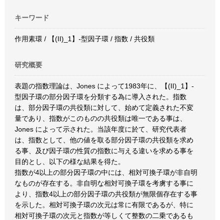
キーワード
作用素環 / 【(II)_1】-型因子環 / 指数 / 共役類
研究概要
表題の指数理論は、Jones によって1983年に、【(II)_1】-
型因子環の部分因子環を分類する為に導入された。指数
は、部分因子環の共役類に対して、始めて定義された不変
量であり、指数がこのものの共役類は唯一である事は、
Jones によって示された。当該年度に於て、研究代表者
は、指数として、他の値を取る部分因子環の共役類を求め
る事、及び因子環の性質の指数に与える違いを求める事を
目的とし、以下の様な結果を得た。
指数が4以上の部分因子環の中には、相対可換子環が非自明
なものが存在する。非自明な相対可換子環を考虜する事に
より、指数4以上の部分因子環の共役類が無限個存在する事
を示した。相対可換子環の次元は常に有限であるが、特に
相対可換子環の次元と指数が等しくて整数の二乗であるも