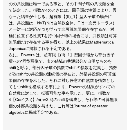
のの共役類は唯一である事と、その中間子環の共役類を全
て決定した。指数が4のときには、因子環の性質により、異
なった結果が生じる。超有限【(II)_1】型因子環の場合に
は、共役類は、N×T(Nは自然数全体、Tは一次元トーラス)
と一対一に対応がつき従って非可算無限個存在するが、対
極に位置する性質Tを持つ因子環の場合には、共役類は可算
無限個だけ存在する事を得た。以上の結果はMathematica
Japonicaに掲載される予定である。
次に、Powers は、超有限【(II)_1】型因子環から部分因子
環への*同型写像で、巾の値域の共通部分が自明なものを
shiftと呼ぶ、部分因子環の指数でshiftの指数を定義し、指数
が2のshiftの共役類の連続個の存在と、外部共役類の可算無
限個の存在を示した。それに対し任意の自然数を指数とし
てもつshiftを構成する事により、Powersの結果がすべての
自然数に対して、拡張可能な事を示した。更に、指数が
4【Cos^(2π)】/n(n=3,4)のshiftを構成し、それ等の可算無限
個の外部共役類を与えた。これ等はJournalof operater
algebrbsに掲載予定である。