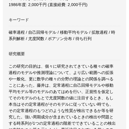
1986年度: 2,000千円 (直接経費: 2,000千円)
キーワード
確率過程 / 自己回帰モデル / 移動平均モデル / 拡散過程 / 時
系列解析 / 尤度関数 / ポアソン分布 / 待ち行列
研究概要
この研究の目的は、個々に研究されてきている種々の確率
過程のモデルや推測理論について、より広い範囲への拡張
や一般化、更に数学の種々の分野の理論との関係を調べる
ことにあった。藤井は、定常過程に自己回帰モデルや移動
平均モデル等のモデルのあてはめを行い、正規性を仮定し
てそのモデルのもとで尤度関数の値に注目するとき、もし
本当はその定常過程がそのモデルに従っていない時でも、
その定常過程のもつどのような性質が検出できるか等を研
究した。強い周期成分が含まれているときの検出や問題と
する時系列が1つの定常過程の階差でできていることの検出