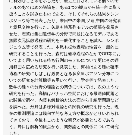
に有効なこと等を示したが、最近注目されている個々のモ
デルのあてはめの議論を、ある1つの観点から統一的に取り
扱うことを試みたものである。そしてそれらの結果をシン
ポジュウ等で発表したり、来日中の米国,ソ連,中国の研究者
と意見交換を行った。矢島も時系列モデルの拡張を発展さ
せた。志賀は集団遺伝学の分野で問題になるモデルである
無限次元拡散過程の研究を一般化することを試み、シンポ
ジュウム等で発表した。本尾も拡散過程の性質を一般的に
研究することを行った。森村は確率過程のなかでOR等にお
いてよく用いられる待ち行列のモデルについて更にその適
用範囲を広める研究を行い発表した。河村はある種の確率
過程の研究にしばしば必要となる多変量ポアソン分布につ
いての研究を計算機等も用いて行い、学会等で発表した。
数学の種々の分野の理論との関係については、次のような
研究を行った。高橋はバナッハ空間における最適値問題と
の関係で調べ、内藤も解析的方法の面から非線型問題など
を調べた。丹野は多様対理論との関係の研究を行った。現
在の推測理論には幾何学的な考え方や概念がとりいれられ
てきており、今後もこのような研究が必要となるであろ
う。野口は解析的観点から、関数論との関係について研究
した。