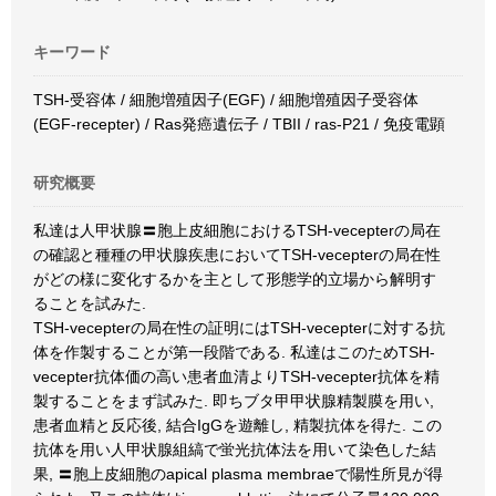
キーワード
TSH-受容体 / 細胞増殖因子(EGF) / 細胞増殖因子受容体
(EGF-recepter) / Ras発癌遺伝子 / TBII / ras-P21 / 免疫電顕
研究概要
私達は人甲状腺〓胞上皮細胞におけるTSH-vecepterの局在
の確認と種種の甲状腺疾患においてTSH-vecepterの局在性
がどの様に変化するかを主として形態学的立場から解明す
ることを試みた.
TSH-vecepterの局在性の証明にはTSH-vecepterに対する抗
体を作製することが第一段階である. 私達はこのためTSH-
vecepter抗体価の高い患者血清よりTSH-vecepter抗体を精
製することをまず試みた. 即ちブタ甲甲状腺精製膜を用い,
患者血精と反応後, 結合IgGを遊離し, 精製抗体を得た. この
抗体を用い人甲状腺組縞で蛍光抗体法を用いて染色した結
果, 〓胞上皮細胞のapical plasma membraeで陽性所見が得