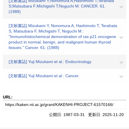
[文献書誌] Mizukami Y;Nonomura A;Hashimoto T;Terahata
S;Matsubara F;Michigishi T;Noguchi M: CANCER. 61.
(1988)
[文献書誌] Mizukami Y, Nonomura A, Hashimoto T, Terahata
S, Matsubara F, Michigishi T, Noguchi M.:
"Immunohistochemical demonstration of ras p21 oncogene
product in normal, benign, and malignant human thyroid
tissues." Cancer. 61. (1988)
[文献書誌] Yuji Mizukami et al.: Endocrinology.
[文献書誌] Yuji Mizukami et al.: Cancer.
URL:
公開日: 1987-03-31 更新日: 2025-11-20