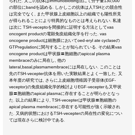
られた. 又この抗体はimmunoblotting法にて分子量130,000
の部位にbandを認める. しかしこの抗体は人TSHとの競合性
は完全でなく, また甲状腺上皮細胞以上の組織でも陽性所見
が得られることにより特異的なものとは考えられない. 私達
は次に TSH-veceptoを間接的に証明する方法としてvas
oncogent productの電顕免疫組織化学を行った. vas
oncogene productは細胞膜においてoed-eryl ate cyclaseの
GTPregulationに関与することが知られている. その結果vas
oncogene productは甲状腺〓胞細胞のapiccal plasma
membraceのみに局在し, 他の
lateral,basal,plasmamembraceには局在しない. このことは
先のTSH-vecepter抗体を用いた実験結果とよく一致した. 又
本年度の研究では, さらに上皮細胞増殖因子受容体(EGF-
veceptor)の免疫組織化学的検討よりEGF-vecepterも又甲状
腺〓胞細胞のapical plasmaに存在することが明らかとなっ
た. 以上の結果により, TSH-vecepterは甲状腺〓胞細胞の
apical plasma membraceに存在する可能性が強く示唆され
た. 又病的状態におけるTSH-vecepterの局在性の変化につい
ては現在さらに検討中である.