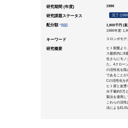
1986
研究期間 (年度)
完了 (198
研究課題ステータス
配分額
*注記
1,900千円 (
1986年度: 1,
スロンボモデュリ
キーワード
ヒト胎盤より、既
研究概要
ス腹腔内に8
生さらにモノ
た。4クロー
の活性化を阻
であることが
Cの活性化を
ヒト尿と血漿
分子量約5万
製法を適用し
これらの活性
法によるEL