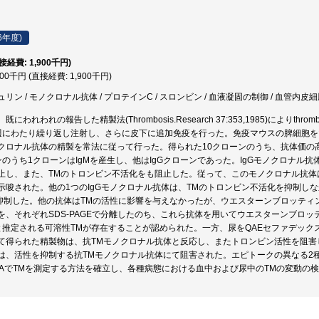
6年度)
直接経費: 1,900千円)
900千円 (直接経費: 1,900千円)
ン / モノクロナル抗体 / プロテインC / スロンビン / 血液凝固の制御 / 血管内皮細
にわれわれの報告した精製法(Thrombosis.Research 37:353,1985)によりthr
週にわたり繰り返し注射し、さらに皮下に追加免疫を行った。免疫マウスの脾細胞を
クロナル抗体の精製を常法に従って行った。得られた10クローンのうち、抗体価の
ンのうち1クローンはIgMを産生し、他はIgGクローンであった。IgGモノクロナル
止し、また、TMのトロンビン不活化をも阻止した。従って、このモノクロナル抗体
示唆された。他の1つのIgGモノクロナル抗体は、TMのトロンビン不活化を抑制し
抑制した。他の抗体はTMの活性に影響を与えなかったが、ウエスターンブロッティ
を、それぞれSDS-PAGEで分離したのち、これら抗体を用いてウエスターンブロ
と推定される可溶性TMが存在することが認められた。一方、尿をQAEセファデックス
て得られた精製物は、抗TMモノクロナル抗体と反応し、またトロンビン活性を阻害
は、活性を抑制する抗TMモノクロナル抗体にて阻害された。エピトークの異なる2
ISAでTMを測定する方法を確立し、各種病態における血中および尿中のTMの変動の