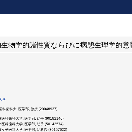
の理化学的生物学的諸性質ならびに病態生理学的意
大学
科歯科大, 医学部, 教授 (20048937)
医科歯科大学, 医学部, 助手 (90182146)
医科歯科大学, 医学部, 助手 (50143574)
女子医科大学, 医学部, 助教授 (30157622)