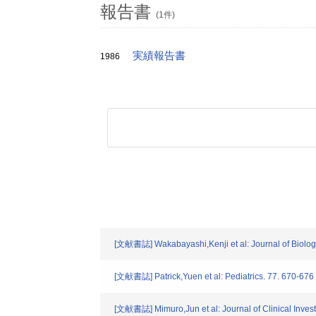
報告書
(1件)
実績報告書
1986
[文献書誌] Wakabayashi,Kenji et al: Journal of Biolog
[文献書誌] Patrick,Yuen et al: Pediatrics. 77. 670-676
[文献書誌] Mimuro,Jun et al: Journal of Clinical Invest