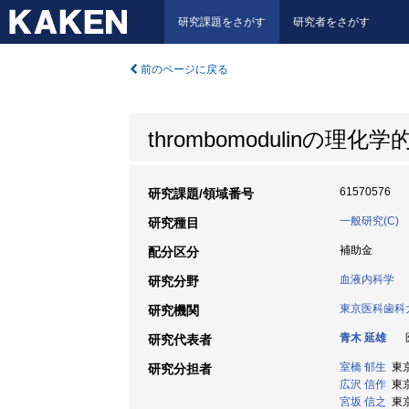
研究課題をさがす
研究者をさがす
前のページに戻る
thrombomodulin
61570576
研究課題/領域番号
一般研究(C)
研究種目
補助金
配分区分
血液内科学
研究分野
東京医科歯科
研究機関
青木 延雄
医
研究代表者
室橋 郁生
東京
研究分担者
広沢 信作
東京
宮坂 信之
東京