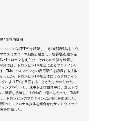
胞 / 血管内凝固
ombomodulin(以下TM)を精製し、その精製標品をマウ
マウスミエローマ細胞と融合し、培養増殖,腹水産
高い4クローンをえらび、それらの性質を検索し
抗体の1つは、トロンビンTM複合によるプロテインC
は、TMのトロンビンとの反応部位を認識する抗体
なかったが、トロンビンTM複合体によるプロテイン
ングによりTMと反応することがたしかめられた。
ッティングを行うと、尿中および血漿中に、還元下で
に吸着し洗滌し、1MNaClで溶出したのち、TM精
し、トロンビンのプロテインC活性化を促進した。
種類のモノクロナル抗体を組合せたサンドウィッチ
検索を開始した。