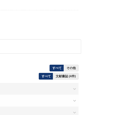
すべて
その他
すべて
文献書誌 (4件)