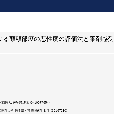
よる頭頸部癌の悪性度の評価法と薬剤感受
西医大, 医学部, 助教授 (10077654)
医科大学, 医学部・耳鼻咽喉科, 助手 (60167210)