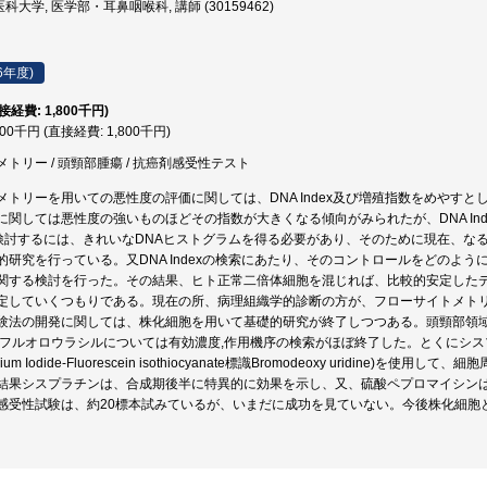
大学, 医学部・耳鼻咽喉科, 講師 (30159462)
6年度)
直接経費: 1,800千円)
800千円 (直接経費: 1,800千円)
トリー / 頭頸部腫瘍 / 抗癌剤感受性テスト
メトリーを用いての悪性度の評価に関しては、DNA Index及び増殖指数をめやす
に関しては悪性度の強いものほどその指数が大きくなる傾向がみられたが、DNA In
exを検討するには、きれいなDNAヒストグラムを得る必要があり、そのために現在、
的研究を行っている。又DNA Indexの検索にあたり、そのコントロールをどのよ
関する検討を行った。その結果、ヒト正常二倍体細胞を混じれば、比較的安定した
定していくつもりである。現在の所、病理組織学的診断の方が、フローサイトメト
験法の開発に関しては、株化細胞を用いて基礎的研究が終了しつつある。頭頸部領域
,フルオロウラシルについては有効濃度,作用機序の検索がほぼ終了した。とくにシス
dium Iodide-Fluorescein isothiocyanate標識Bromodeoxy uridi
結果シスプラチンは、合成期後半に特異的に効果を示し、又、硫酸ペプロマイシン
感受性試験は、約20標本試みているが、いまだに成功を見ていない。今後株化細胞
。