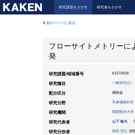
研究課題をさがす
研究者をさがす
前のページに戻る
フローサイトメトリーに
発
61570836
研究課題/領域番号
一般研究(C)
研究種目
補助金
配分区分
耳鼻咽喉科学
研究分野
関西医科大学
研究機関
山下 敏夫
関
研究代表者
和田 安弘
関西
研究分担者