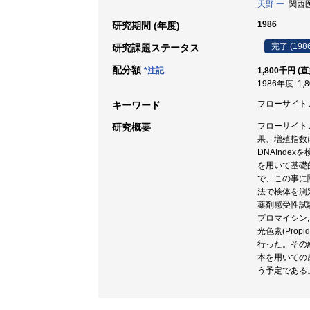
天野 一
関西医科
1986
研究期間 (年度)
完了 (198
研究課題ステータス
配分額
*注記
1,800千円 (
1986年度: 1,
フローサイトメ
キーワード
フローサイト
研究概要
果、増殖指数
DNAInd
を用いて基礎
で、この事に
法で検体を測
薬剤感受性試
プロマイシン
光色素(Propi
行った。その
本を用いての
う予定である