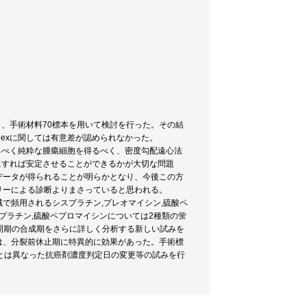
とし、手術材料70標本を用いて検討を行った。その結
dexに関しては有意差が認められなかった。
なるべく純粋な腫瘍細胞を得るべく、密度勾配遠心法
うにすれば安定させることができるかが大切な問題
データが得られることが明らかとなり、今後この方
リーによる診断よりまさっていると思われる。
で頻用されるシスプラチン,プレオマイシン,硫酸ペ
プラチン,硫酸ペプロマイシンについては2種類の蛍
ne)を使用して、細胞周期の合成期をさらに詳しく分析する新しい試みを
は、分裂前休止期に特異的に効果があった。手術標
とは異なった抗癌剤濃度判定日の変更等の試みを行