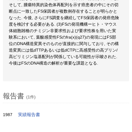
そして, 腫瘍特異的染色体再配列を示す癌患者の中にその切
断点に一致したFS保因者が複数例存在することが明らかと
なった. 今後, さらにFS調査を継続してFS保因者の発癌危険
度を検討する必要がある. (3)FSの発現機構ーヒト・マウス
体細胞雑種のチミジン非要求性および要求性株を用いた実
験系において, 葉酸感受性FSのfra(x)(q27)の発現にはFS部
位のDNA構造変異そのものが直接的に関与しており, その構
造変異には低dTTPあるいは低dCTPに高感受性の高プリン/
高ピリミジン塩基配列が関係している可能性が示唆された.
今後はFSのDNA構造の解析が重要な課題となる.
報告書
(1件)
1987
実績報告書