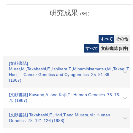
研究成果
(
8
件)
すべて
その他
すべて
文献書誌 (8件)
[文献書誌]
Murat,M.,Takahashi,E.,Ishihara,T.,Minamihisamatsu,M.,Takagi,T.
Hori,T.: Cancer Genetics and Cytogenetics. 25. 81-86
(1987)
[文献書誌] Kuwano,A. and Kajii,T.: Human Genetics. 75. 75-
78 (1987)
[文献書誌] Takahashi,E.,Hori,T.and Murata,M.: Human
Genetics. 78. 121-126 (1988)