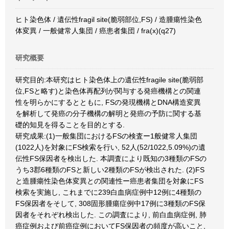
ヒト染色体 / 遺伝性fragil site(脆弱部位,FS) / 造腫瘍性染色
体変異 / 一般健常人集団 / 癌患者集団 / fra(x)(q27)
研究概要
研究目的:本研究はヒト染色体上の遺伝性fragile site(脆弱部
位,FSと略す)と染色体再配列が関与する発癌機構との関連
性を明らかにするとともに, FSの発現機構とDNA構造変異
を解析して発癌の分子機構の解明と発癌の予防に関する基
礎的知見を得ることを目的とする.
研究成果:(1)一般集団におけるFSの検査ー1般健常人集団
(1022人)を対象にFS検索を行い, 52人(52/1022,5.09%)の遺
伝性FS保因者を検出した. 本調査により既知の3種類のFSの
うち3郡6種類のFSと新しい2種類のFSが検出された. (2)FS
と造腫瘍性染色体変異との関連性ー癌患者集団を対象にFS
検索を実施し, これまでに239白血病症例中12例に4種類の
FS保因者をそして, 308固形腫瘍症例中17例に3種類のFS保
因者をそれぞれ検出した. この調査により, 前白血病症例, 肺
癌症例および前癌症例においてFS保因者の頻度が高いこと,