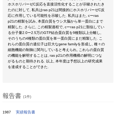
ホスホリパーゼC反応を直接活性化することが示唆されたき
たのに対して, 私共はras p21は間接的にホスホリパーゼC反
応に作用している可能性を示唆した. 私共はまた, cーras
p21の精製を試み, 本蛋白質をウシ大脳から単一蛋白にまで
精製した. さらに, この精製過程で, cーras p21に類似してい
る分子量2.0ー2.5万のGTP結合蛋白質を9種類以上分離し,
そのうちの4種類の蛋白質を単一蛋白質にまだ精製した. こ
れらの蛋白質の遺伝子は巨大なgene familyを形成し, 種々の
細胞機能の制御に関与していると考えられ, これらの蛋白質
の機能を解明することは, ras p21の作用機構の解明につな
がるものと期待される. 以上, 本年度は予想以上の研究成果
を達成することができた.
報告書
(1件)
1987
実績報告書