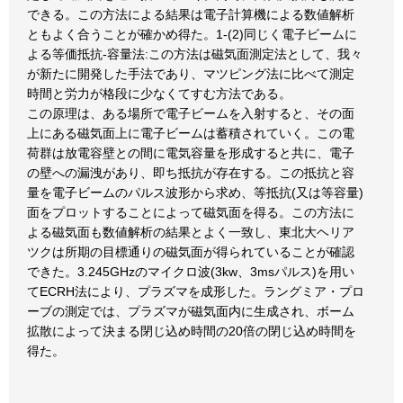
できる。この方法による結果は電子計算機による数値解析
ともよく合うことが確かめ得た。1-(2)同じく電子ビームに
よる等価抵抗-容量法:この方法は磁気面測定法として、我々
が新たに開発した手法であり、マツピング法に比べて測定
時間と労力が格段に少なくてすむ方法である。
この原理は、ある場所で電子ビームを入射すると、その面
上にある磁気面上に電子ビームは蓄積されていく。この電
荷群は放電容壁との間に電気容量を形成すると共に、電子
の壁への漏洩があり、即ち抵抗が存在する。この抵抗と容
量を電子ビームのパルス波形から求め、等抵抗(又は等容量)
面をプロットすることによって磁気面を得る。この方法に
よる磁気面も数値解析の結果とよく一致し、東北大ヘリア
ツクは所期の目標通りの磁気面が得られていることが確認
できた。3.245GHzのマイクロ波(3kw、3msパルス)を用い
てECRH法により、プラズマを成形した。ラングミア・プロ
ーブの測定では、プラズマが磁気面内に生成され、ボーム
拡散によって決まる閉じ込め時間の20倍の閉じ込め時間を
得た。