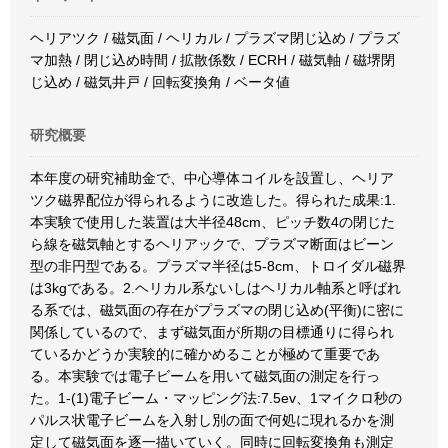
ヘリアツク / 磁気面 / ヘリカル / プラズマ閉じ込め / プラズ
マ加熱 / 閉じ込め時間 / 拡散係数 / ECRH / 磁気軸 / 磁堺閉
じ込め / 磁気井戸 / 回転変換角 / ベータ値
研究概要
本年度の研究補助金で、中心導体コイルを設置し、ヘリア
ツク磁界配位が得られるように改造した。得られた成果:1.
本実験で使用した装置は大半径48cm、ピッチ数4の閉じた
ら線を磁気軸とするヘリアックで、プラズマ断面はビーン
型の非円型である。プラズマ半径は5-8cm、トロイダル磁界
は3kgである。2.ヘリカル系ないしはヘリカル軸系と呼ばれ
る系では、磁気面の存在がプラズマの閉じ込め(平衡)に密に
関係しているので、まず磁気面が所期の目標通りに得られ
ているかどうか実験的に確かめることが極めて重要であ
る。本実験では電子ビームを用いて磁気面の測定を行っ
た。1-(1)電子ビーム・マッピング法:7.5ev、1マイクロ秒の
パルス状電子ビームを入射し別の面で何処に現れるかを測
定して磁気面を逐一描いていく。同時に回転変換角も測定