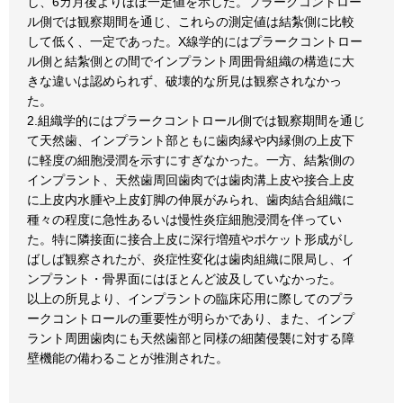
し、6カ月後よりほぼ一定値を示した。プラークコントロー
ル側では観察期間を通じ、これらの測定値は結紮側に比較
して低く、一定であった。X線学的にはプラークコントロー
ル側と結紮側との間でインプラント周囲骨組織の構造に大
きな違いは認められず、破壊的な所見は観察されなかっ
た。
2.組織学的にはプラークコントロール側では観察期間を通じ
て天然歯、インプラント部ともに歯肉縁や内縁側の上皮下
に軽度の細胞浸潤を示すにすぎなかった。一方、結紮側の
インプラント、天然歯周回歯肉では歯肉溝上皮や接合上皮
に上皮内水腫や上皮釘脚の伸展がみられ、歯肉結合組織に
種々の程度に急性あるいは慢性炎症細胞浸潤を伴ってい
た。特に隣接面に接合上皮に深行増殖やポケット形成がし
ばしば観察されたが、炎症性変化は歯肉組織に限局し、イ
ンプラント・骨界面にはほとんど波及していなかった。
以上の所見より、インプラントの臨床応用に際してのプラ
ークコントロールの重要性が明らかであり、また、インプ
ラント周囲歯肉にも天然歯部と同様の細菌侵襲に対する障
壁機能の備わることが推測された。