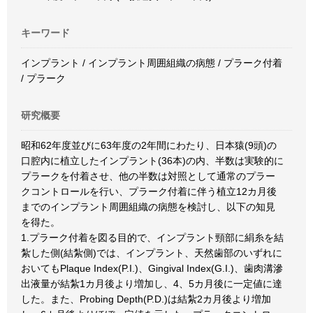
キーワード
インプラント / インプラント周囲組織の病態 / プラーク付着
/ プラーク
研究概要
昭和62年度並びに63年度の2年間にわたり、日本猿(9頭)の
口腔内に植立したインプラント(36本)の内、半数は実験的に
プラークを付着させ、他の半数は対照として通常のプラー
クコントロールを行い、プラーク付着に伴う植立12カ月後
までのインプラント周囲組織の病態を検討し、以下の知見
を得た。
1.プラーク付着を図る目的で、インプラント頸部に絹糸を結
紮した側(結紮側)では、インプラント、天然歯部のいずれに
おいてもPlaque Index(P.I.)、Gingival Index(G.I.)、歯肉溝滲
出液量が結紮1カ月後より増加し、4、5カ月後に一定値に達
した。また、Probing Depth(P.D.)は結紮2カ月後より増加