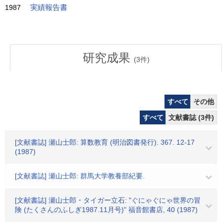
1987
実績報告書
研究成果
(
3
件)
すべて
その他
すべて
文献書誌 (3件)
[文献書誌] 瀬山士郎: 算数教育 (明治図書発行). 367. 12-17
(1987)
[文献書誌] 瀬山士郎: 群馬大学教養部紀要.
[文献書誌] 瀬山士郎・タイガー立石: "ぐにゃぐにゃ世界の冒
険 (たくさんのふしぎ1987.11月号)" 福音館書店, 40 (1987)