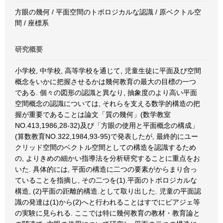
方眼の幾何 / 平面空間のトポロジカルな認識 / 原ベクトル空
間 / 座標系
研究概要
小学校, 中学校, 高等学校を通じて, 児童生徒に平面及び空間
概念をいかに把握させるかは幾何教育の最大の目標の一つ
である. 個々の図形の認識と異なり, 抽象度のより高い平面
空間概念の認識については, それらを支える数学的構造の把
握が重要であることは論文「質の幾何」(数学教室
NO.413,1986,28-32)及び「方眼の使用と平面概念の構成」
(算数教育NO.322,1984,93-95)で発表したが, 最終的にユー
クリッド空間のベクトル空間としての構造を認識するため
の, よりきめの細かい指導法を分析研究することに重点をお
いた. 具体的には, 平面の構造に二つの要素がからまり合っ
ていることを指摘し, その二つを(1).平面のトポロジカルな
構造, (2)平面の距離的構造.として取り出した. 児童の平面認
識の発達は(1)から(2)へと行われることはすでにピアジェ等
の実験に見られる. ここでは特に幾何教育の教材・教育論と