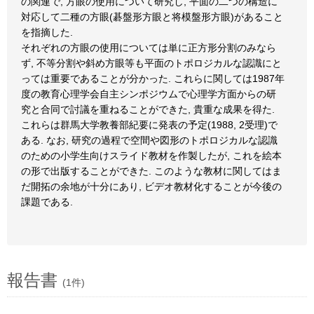
の関連で, 方眼の使用について研究し, 平面の二つの構造に
対応して二種の方眼(碁盤形方眼と将模盤形方眼)があること
を指摘した.
それぞれの方眼の使用については単に正方形分割のみなら
ず, 不等分割や斜め方眼等も平面のトポロジカルな認識にと
っては重要であることが分かった. これらに関しては1987年
度の教育心理学会自主シンポジウムで心理学方面からの研
究と合同で討議を重ねることができた, 貴重な成果を得た.
これらは群馬大学教養部紀要に発表の予定(1988, 2受理)で
ある. なお, 研究の過程で空間や図形のトポロジカルな認識
のための小学生向けスライド教材を作製したが, これを絵本
の形で出版することができた. このような教材に関してはま
だ開拓の余地が十分にあり, ビデオ教材化することが今後の
課題である.
報告書
(1件)