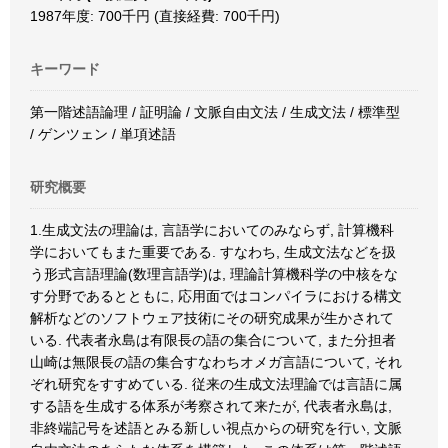
1987年度: 700千円 (直接経費: 700千円)
キーワード
第一階述語論理 / 証明論 / 文脈自由文法 / 生成文法 / 標準型
/ ゲンツェン / 単項述語
研究概要
1.生成文法の理論は, 言語学においてのみならず, 計算機科
学においてもまた重要である. すなわち, 生成文法などを扱
う形式言語理論(数理言語学)は, 理論計算機科学の中核をな
す分野であるとともに, 応用面ではコンパイラにおける構文
解析などのソフトウェア技術にその研究成果が生かされて
いる. 代表者永島は有限長の語の集合について, また分担者
山崎は無限長の語の集合すなわちオメガ言語について, それ
ぞれ研究をすすめている. 従来の生成文法理論では言語に属
する語を生成する体系が考察されて来たが, 代表者永島は,
非終端記号を述語とみる新しい視点からの研究を行い, 文脈