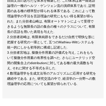
自由文法のあらたな体系を構築した. この体系は第一階述語
論理の一種のヘルツ・ゲンツェン流の演繹体系であり, 証明
図のある種の標準型が得られる体系である. これによって数
理論理学の手法を言語理論の研究にもちい得る展望が得ら
れた. また分担者山崎は, 有限オートマトンによって受理で
きるような無限長の語の集合の種々のクラスについて, 有限
長の言語を用いた表現を与えた.
2.分担者岩崎は, 有限単純群をできるだけ自然で明快な形に
把握する研究の一環として, 五つのMathieu-Wittシステムを
統一的にしかも初等的に構成し記述した.
3.分担者宮地は, 擬微分作用素の評価式を与え, これをもち
いて擬微分作用素の有界性を調べた. さらにユークリッド空
間の開集合上のdistributionに対してある種の最大函数を与
え, それに関する不等式を示した.
4.数理論理学を生成文法等のアルゴリズムに応用する研究を
継続中である. また, 研究交流の中で, 経済学の一分野への数
理論理学の応用についても展望が得られている.