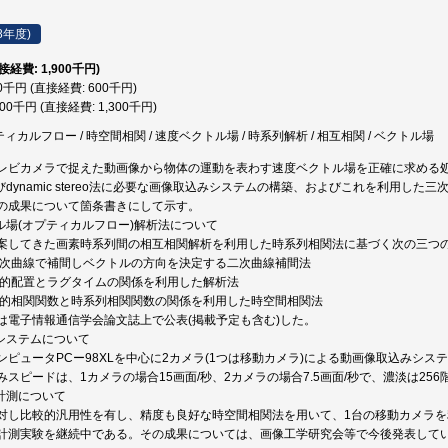
8年度)
直接経費: 1,900千円)
00千円 (直接経費: 600千円)
300千円 (直接経費: 1,300千円)
ティカルフロー / 時空間相関 / 速度ベクトル場 / 時系列解析 / 相互相関 / ベクトル場
レビカメラで捉えた動画像から物体の運動を表わす速度ベクトル場を正確に求める処理
およびdynamic stereo法に必要な画像取込みシステムの構築、およびこれを利用
の成果について箇条書きにして示す。
トル場(オプティカルフロー)解析法について
案してきた画素時系列間の相互相関解析を利用した時系列相関法に基づく次の三つ
を二次曲線で補間しベクトルの方向を決定する二次曲線補間法
空間的配置とラグタイムの関係を利用した解析法
空間的相関関数と時系列相関関数の関係を利用した時空間相関法
は電子情報通信学会論文誌上で公表(掲載予定も含む)した。
みシステムについて
ンピュータPCー98XLを中心に2カメラ(1つは移動カメラ)による動画像取込みシス
スピードは、1カメラの場合15画面/秒、2カメラの場合7.5画面/秒で、濃淡は256
報計測について
し比較的汎用性を有し、精度も良好な時空間相関法を用いて、1台の移動カメラを利用した
計測実験を継続中である。その成果については、画像工学研究会等で今後発表して