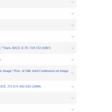
" Trans. IEICE. E-70. 719-722 (1987)
)
 Image." Proc. of 19th Joint Conference on Image
ICE. J72-D-II. 001-010 (1989)