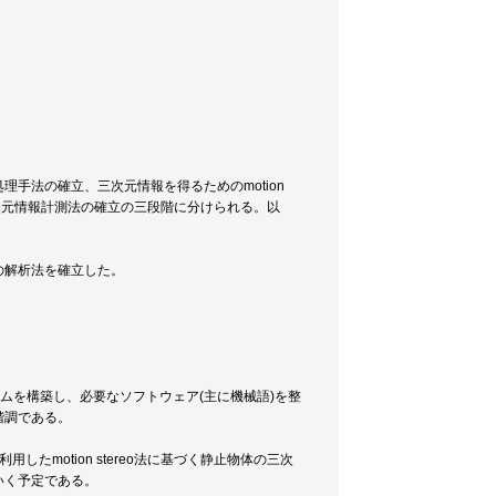
手法の確立、三次元情報を得るためのmotion
した三次元情報計測法の確立の三段階に分けられる。以
の解析法を確立した。
テムを構築し、必要なソフトウェア(主に機械語)を整
階調である。
motion stereo法に基づく静止物体の三次
いく予定である。