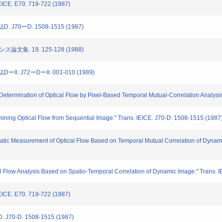
ICE. E70. 719-722 (1987)
0ーD. 1508-1515 (1987)
集. 19. 125-128 (1988)
J72ーDーII. 001-010 (1989)
ermination of Optical Flow by Pixel-Based Temporal Mutual-Correlation Analysis.
ing Optical Flow from Sequential Image." Trans. IEICE. J70-D. 1508-1515 (1987
c Measurement of Optical Flow Based on Temporal Mutual Correlation of Dynamic
low Analysis Based on Spatio-Temporal Correlation of Dynamic Image." Trans. IE
ICE. E70. 719-722 (1987)
D. 1508-1515 (1987)