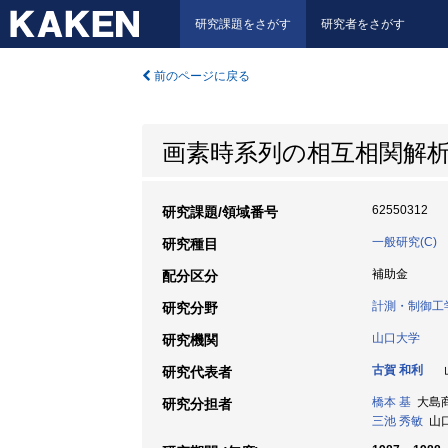
研究課題をさがす
研究者をさがす
前のページに戻る
画素時系列の相互相関解
62550312
研究課題/領域番号
一般研究(C)
研究種目
補助金
配分区分
計測・制御工
研究分野
山口大学
研究機関
古賀 和利
山
研究代表者
橋本 基
大島商船
研究分担者
三池 秀敏
山口大