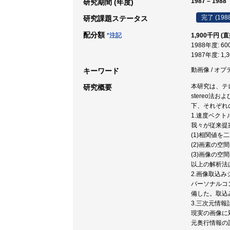
1987 – 1988
研究期間 (年度)
完了 (198
研究課題ステータス
配分額
*注記
1,900千円 (
1988年度: 6
1987年度: 1,
動画像 / オプ
キーワード
本研究は、テ
研究概要
stereo法
下、それぞれ
1.速度ベク
我々が従来提
(1)相関値
(2)画素の
(3)画像の
以上の解析法
2.画像取込
パーソナルコ
備した。取込み
3.三次元情
現実の画像に対
元奥行情報の