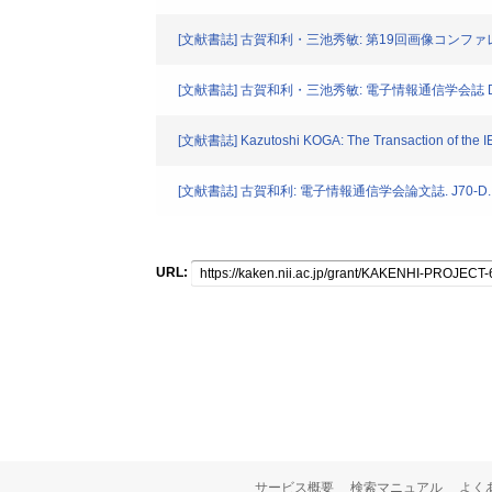
[文献書誌] 古賀和利・三池秀敏: 第19回画像コンファレンス論文
[文献書誌] 古賀和利・三池秀敏: 電子情報通信学会誌 D-II. J72
[文献書誌] Kazutoshi KOGA: The Transaction of the IE
[文献書誌] 古賀和利: 電子情報通信学会論文誌. J70-D. 150
URL:
サービス概要
検索マニュアル
よく