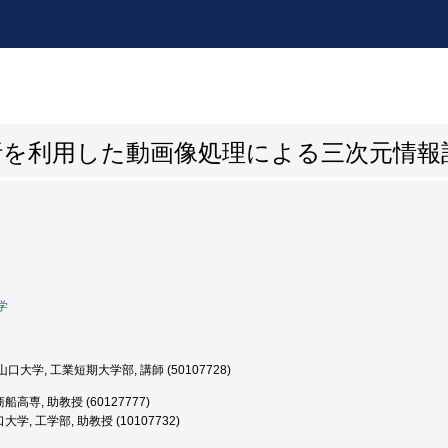
析を利用した動画像処理による三次元情報
学
口大学, 工業短期大学部, 講師 (50107728)
高専, 助教授 (60127777)
学, 工学部, 助教授 (10107732)