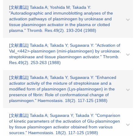
[文献書誌] Takada A; Yoshida M; Takada Y:
"Autoradiographic and immunoblotting analyses of the
activation pathways of plasminogen by urokinase and
tissue plasminogen activator in the plasma or clotted
plasma." Thromb. Res.49(2). 193-204 (1988)
[文献書誌] Takada A; Takada Y; Sugawara Y: "Activation of
Val_<442>-plasminogen (mini-plasminogen) by urokinase,
streptokinase and tissue plasminogen activator." Thromb.
Res.49(2). 253-263 (1988)
[文献書誌] Takada A; Takada Y; Sugawara Y: "Enhanced
activator activity of the mixture of streptokinase and a
modified form of plasminogen (Lys-plasminogen) in the
presence of fibrin: Role of conformational change of
plasminogen." Haemostasis. 18(2). 117-125 (1988)
[文献書誌] Takada A; Sugawara Y; Takada Y: "Comparison
of kinetic parameters of the activation of Glu-plasminogen
by tissue plasminogen activator obtained from various
sources." Haemostasis. 18(2). 117-125 (1988)