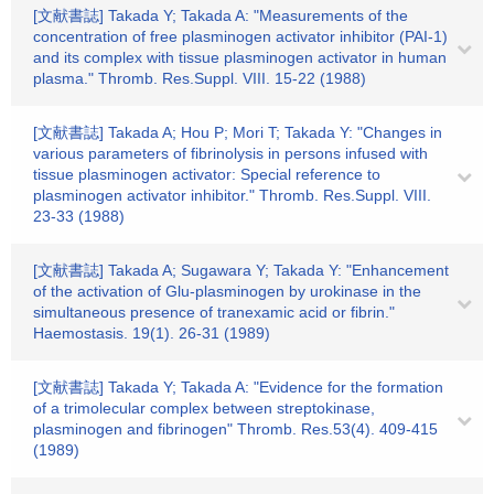
[文献書誌] Takada Y; Takada A: "Measurements of the
concentration of free plasminogen activator inhibitor (PAI-1)
and its complex with tissue plasminogen activator in human
plasma." Thromb. Res.Suppl. VIII. 15-22 (1988)
[文献書誌] Takada A; Hou P; Mori T; Takada Y: "Changes in
various parameters of fibrinolysis in persons infused with
tissue plasminogen activator: Special reference to
plasminogen activator inhibitor." Thromb. Res.Suppl. VIII.
23-33 (1988)
[文献書誌] Takada A; Sugawara Y; Takada Y: "Enhancement
of the activation of Glu-plasminogen by urokinase in the
simultaneous presence of tranexamic acid or fibrin."
Haemostasis. 19(1). 26-31 (1989)
[文献書誌] Takada Y; Takada A: "Evidence for the formation
of a trimolecular complex between streptokinase,
plasminogen and fibrinogen" Thromb. Res.53(4). 409-415
(1989)