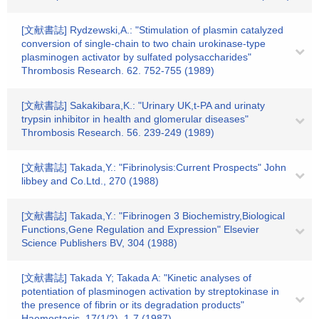
[文献書誌] Rydzewski,A.: "Stimulation of plasmin catalyzed
conversion of single-chain to two chain urokinase-type
plasminogen activator by sulfated polysaccharides"
Thrombosis Research. 62. 752-755 (1989)
[文献書誌] Sakakibara,K.: "Urinary UK,t-PA and urinaty
trypsin inhibitor in health and glomerular diseases"
Thrombosis Research. 56. 239-249 (1989)
[文献書誌] Takada,Y.: "Fibrinolysis:Current Prospects" John
libbey and Co.Ltd., 270 (1988)
[文献書誌] Takada,Y.: "Fibrinogen 3 Biochemistry,Biological
Functions,Gene Regulation and Expression" Elsevier
Science Publishers BV, 304 (1988)
[文献書誌] Takada Y; Takada A: "Kinetic analyses of
potentiation of plasminogen activation by streptokinase in
the presence of fibrin or its degradation products"
Haemostasis. 17(1/2). 1-7 (1987)