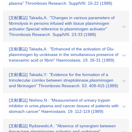
plasma" Thrombosis Research. SupplVIII. 15-22 (1988)
[文献書誌] Takada,A.: "Changes in various parameters of
fibrinolysis in persons infused with tissue plasminogen
activator:Special reference to plasminogen activator"
Thrombosis Research. SupplVIII. 23-33 (1988)
[文献書誌] Takada,A.: "Enhanced of the activation of Glu-
plasminogen by urokinase in the simultaneous presence of
tranexamic acid or fibrin" Haemostasis. 19. 26-31 (1989)
[文献書誌] Takada,Y.: "Evidence for the formation of a
trimolecular comlex between streptokinase,plasminogen
and fibrinogen" Thrombosis Research. 53. 409-415 (1989)
[文献書誌] Nishino,N.: "Measurement of urinary trypsin
inhibitor in urine,plasma and cancer tissues of patients with
stomach cancer" Haemostasis. 19. 112-119 (1989)
[文献書誌] Rydzewski,A.: "Absence of synergism between
tissue-type plasminogen activator and urokinase"