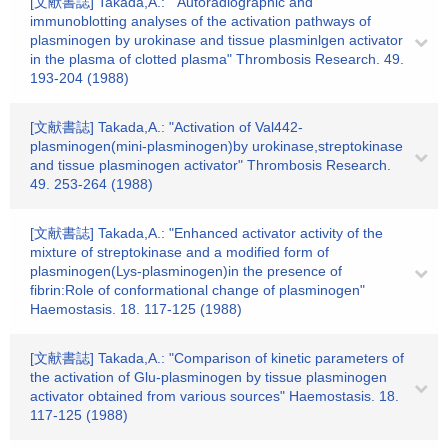
[文献書誌] Takada,A.: " Autoradiographic and
immunoblotting analyses of the activation pathways of
plasminogen by urokinase and tissue plasminlgen activator
in the plasma of clotted plasma" Thrombosis Research. 49.
193-204 (1988)
[文献書誌] Takada,A.: "Activation of Val442-
plasminogen(mini-plasminogen)by urokinase,streptokinase
and tissue plasminogen activator" Thrombosis Research.
49. 253-264 (1988)
[文献書誌] Takada,A.: "Enhanced activator activity of the
mixture of streptokinase and a modified form of
plasminogen(Lys-plasminogen)in the presence of
fibrin:Role of conformational change of plasminogen"
Haemostasis. 18. 117-125 (1988)
[文献書誌] Takada,A.: "Comparison of kinetic parameters of
the activation of Glu-plasminogen by tissue plasminogen
activator obtained from various sources" Haemostasis. 18.
117-125 (1988)