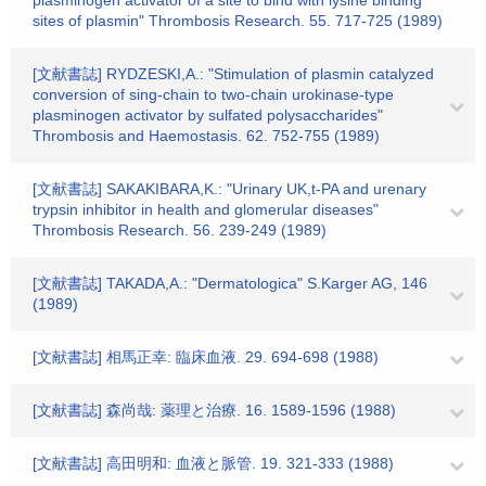
plasminogen activator of a site to bind with lysine binding
sites of plasmin" Thrombosis Research. 55. 717-725 (1989)
[文献書誌] RYDZESKI,A.: "Stimulation of plasmin catalyzed
conversion of sing-chain to two-chain urokinase-type
plasminogen activator by sulfated polysaccharides"
Thrombosis and Haemostasis. 62. 752-755 (1989)
[文献書誌] SAKAKIBARA,K.: "Urinary UK,t-PA and urenary
trypsin inhibitor in health and glomerular diseases"
Thrombosis Research. 56. 239-249 (1989)
[文献書誌] TAKADA,A.: "Dermatologica" S.Karger AG, 146
(1989)
[文献書誌] 相馬正幸: 臨床血液. 29. 694-698 (1988)
[文献書誌] 森尚哉: 薬理と治療. 16. 1589-1596 (1988)
[文献書誌] 高田明和: 血液と脈管. 19. 321-333 (1988)