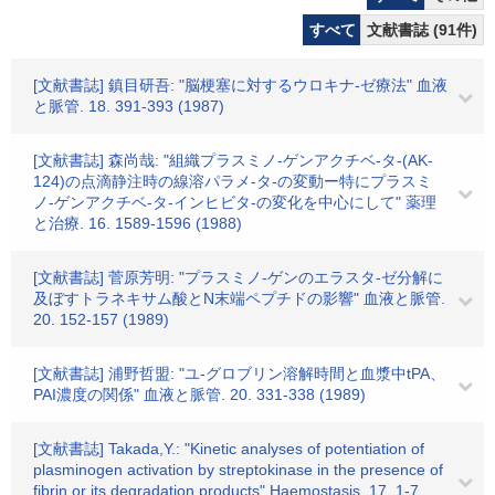
すべて
文献書誌 (91件)
[文献書誌] 鎮目研吾: "脳梗塞に対するウロキナ-ゼ療法" 血液
と脈管. 18. 391-393 (1987)
[文献書誌] 森尚哉: "組織プラスミノ-ゲンアクチベ-タ-(AK-
124)の点滴静注時の線溶パラメ-タ-の変動ー特にプラスミ
ノ-ゲンアクチベ-タ-インヒビタ-の変化を中心にして" 薬理
と治療. 16. 1589-1596 (1988)
[文献書誌] 菅原芳明: "プラスミノ-ゲンのエラスタ-ゼ分解に
及ぼすトラネキサム酸とN末端ペプチドの影響" 血液と脈管.
20. 152-157 (1989)
[文献書誌] 浦野哲盟: "ユ-グロブリン溶解時間と血漿中tPA、
PAI濃度の関係" 血液と脈管. 20. 331-338 (1989)
[文献書誌] Takada,Y.: "Kinetic analyses of potentiation of
plasminogen activation by streptokinase in the presence of
fibrin or its degradation products" Haemostasis. 17. 1-7