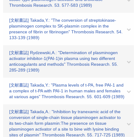
Thrombosis Research. 53. 577-583 (1989)
[文献書誌] Takada,Y.: "The conversion of streptokinase-
plasminogen complex to SK-plasmin complex in the
presence of fibrin or fibrinogen" Thrombosis Research. 54.
133-139 (1989)
[文献書誌] Rydzewski,A.: "Determination of plasminogen
activator inhibitor-1(PAI-1)in plasma using two different
anticoagulants and methods" Thrombosis Research. 55.
285-289 (1989)
[文献書誌] Takada,Y.: "Plasma levels of t-PA, free PAI-1 and
a complex of t-PA with PAI-1 in human males and females
at various ages" Thrombosis Research. 55. 601-609 (1989)
[文献書誌] Takada,A.: "Inhibition by tranexamic acid of the
conversion of single-chain tissue plasminogen activator to
its two-chain form plasmin:The presence on tissue
plasminogen activator of a site to bine with lysine binding
sites of plasmin" Thrombosis Research. 55. 717-725 (1989)