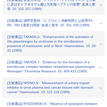
に及ぼすトラネキサム酸とN末端ペプチドの影響" 血液と脈
管. 20. 152-157 (1989)
[文献書誌] 浦野哲盟他: "ユ-グロビン溶解時間とは血漿中t-
PA、PAI-1濃度の関係" 血液と脈管. 20. 331-338 (1989)
[文献書誌] TAKADA,A.: "Enhancement of the activation of
Glu-plasminogen by urokinase in the simultaneous
presence of tranexamic axid or fibrin" Haemostasis. 19. 26-
31 (1989)
[文献書誌] TAKADA,Y.: "Evidence for the formation of a
trimolecular complex between streptokimase,plasminogen
fibrinogen" Thrombsis Research. 53. 409-415 (1989)
[文献書誌] NISINO,N.: "Measurement of urinary trypsin
inhibitor in urine,plasma and cancer tissues with stomach
cancer" Haemostasis. 19. 112-119 (1989)
[文献書誌] RYDZEWSKI,A.: "Absence of synergism between