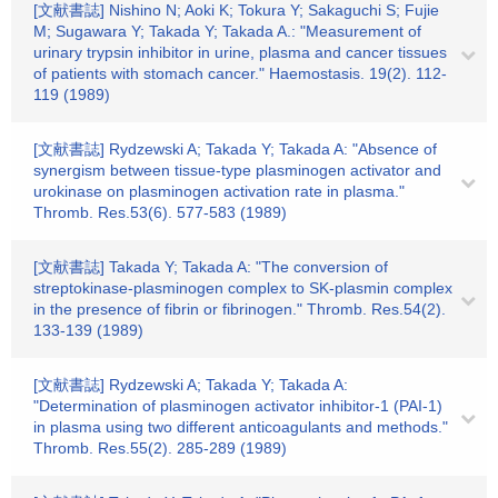
[文献書誌] Nishino N; Aoki K; Tokura Y; Sakaguchi S; Fujie
M; Sugawara Y; Takada Y; Takada A.: "Measurement of
urinary trypsin inhibitor in urine, plasma and cancer tissues
of patients with stomach cancer." Haemostasis. 19(2). 112-
119 (1989)
[文献書誌] Rydzewski A; Takada Y; Takada A: "Absence of
synergism between tissue-type plasminogen activator and
urokinase on plasminogen activation rate in plasma."
Thromb. Res.53(6). 577-583 (1989)
[文献書誌] Takada Y; Takada A: "The conversion of
streptokinase-plasminogen complex to SK-plasmin complex
in the presence of fibrin or fibrinogen." Thromb. Res.54(2).
133-139 (1989)
[文献書誌] Rydzewski A; Takada Y; Takada A:
"Determination of plasminogen activator inhibitor-1 (PAI-1)
in plasma using two different anticoagulants and methods."
Thromb. Res.55(2). 285-289 (1989)