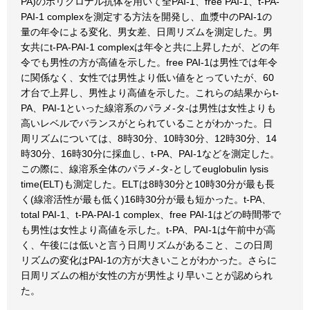
PA)のポリクロナル抗体を用いて全PAI-1、free PAI-1、t-PA-
PAI-1 complexを測定する方法を開発し、血漿中のPAI-1の
量の年令による変化、男女差、日周リズムを測定した。男
女共にt-PA-PAI-1 complexは年令と共に上昇したが、どの年
令でも男性の方が高値を示した。free PAI-1は男性では年令
に関係なく、女性では男性より低い値をとっていたが、60
才台で上昇し、男性より高値を示した。これらの結果からt-
PA、PAI-1といった線溶系のパラメ-タ-は男性は女性よりも
高いレベルでバランスがとられていることがわかった。日
周リズムについては、8時30分、10時30分、12時30分、14
時30分、16時30分に採血し、t-PA、PAI-1などを測定した。
この際に、線溶系全体のパラメ-タ-としてeuglobulin lysis
time(ELT)も測定した。ELTは8時30分と10時30分が最も長
く(線溶活性が最も低く)16時30分が最も短かった。t-PA、
total PAI-1、t-PA-PAI-1 complex、free PAI-1はどの時間帯で
も男性は女性より高値を示した。t-PA、PAI-1は午前中が高
く、午後には低いと言う日周リズムがあること、この日周
リズムの変化はPAI-1の方が大きいことがわかった。さらに
日周リズムの相が女性の方が男性より早いことが認められ
た。