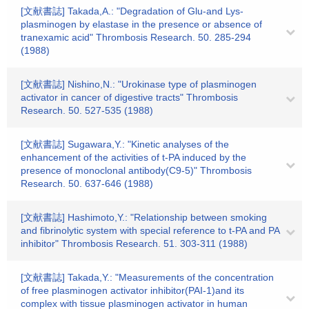
[文献書誌] Takada,A.: "Degradation of Glu-and Lys-
plasminogen by elastase in the presence or absence of
tranexamic acid" Thrombosis Research. 50. 285-294
(1988)
[文献書誌] Nishino,N.: "Urokinase type of plasminogen
activator in cancer of digestive tracts" Thrombosis
Research. 50. 527-535 (1988)
[文献書誌] Sugawara,Y.: "Kinetic analyses of the
enhancement of the activities of t-PA induced by the
presence of monoclonal antibody(C9-5)" Thrombosis
Research. 50. 637-646 (1988)
[文献書誌] Hashimoto,Y.: "Relationship between smoking
and fibrinolytic system with special reference to t-PA and PA
inhibitor" Thrombosis Research. 51. 303-311 (1988)
[文献書誌] Takada,Y.: "Measurements of the concentration
of free plasminogen activator inhibitor(PAI-1)and its
complex with tissue plasminogen activator in human