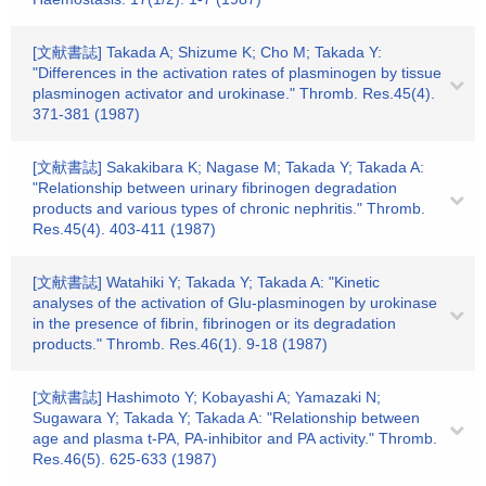
[文献書誌] Takada A; Shizume K; Cho M; Takada Y:
"Differences in the activation rates of plasminogen by tissue
plasminogen activator and urokinase." Thromb. Res.45(4).
371-381 (1987)
[文献書誌] Sakakibara K; Nagase M; Takada Y; Takada A:
"Relationship between urinary fibrinogen degradation
products and various types of chronic nephritis." Thromb.
Res.45(4). 403-411 (1987)
[文献書誌] Watahiki Y; Takada Y; Takada A: "Kinetic
analyses of the activation of Glu-plasminogen by urokinase
in the presence of fibrin, fibrinogen or its degradation
products." Thromb. Res.46(1). 9-18 (1987)
[文献書誌] Hashimoto Y; Kobayashi A; Yamazaki N;
Sugawara Y; Takada Y; Takada A: "Relationship between
age and plasma t-PA, PA-inhibitor and PA activity." Thromb.
Res.46(5). 625-633 (1987)