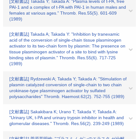
[文献書誌] Takada Y; Takada A: "Plasma levels of t-PA, free
PAI-1 and a complex of t-PA with PAI-1 in human males and
females at various ages." Thromb. Res.55(5). 601-609
(1989)
[文献書誌] Takada A; Takada Y: "Inhibition by tranexamic
acid of the conversion of single-chain tissue plasminogen
activator to its two-chain form by plasmin: The presence on
tissue plasminogen activator of a site to bind with lysine
binding sites of plasmin." Thromb. Res.55(6). 717-725
(1989)
[文献書誌] Rydzewski A; Takada Y; Takada A: "Stimulation of
plasmin catalyzed conversion of single-chain to two chain
urokinase-type plasminogen activator by sulfated
polysaccharides" Thromb. Haemost.62(2). 752-755 (1989)
[文献書誌] Sakakibara K; Urano T; Takada Y; Takada A:
"Urinary UK, t-PA and urinary trypsin inhibitor in health and
glomerular diseases." Thromb. Res.56(2). 239-249 (1989)
[文献書誌] 菅原芳明他: "プラスミノ-ゲンのエラスタ-ゼ分解