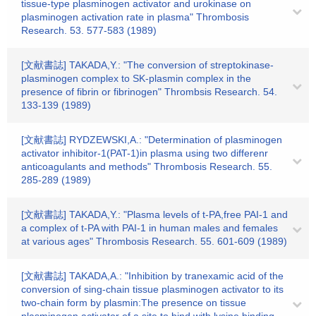
tissue-type plasminogen activator and urokinase on
plasminogen activation rate in plasma" Thrombosis
Research. 53. 577-583 (1989)
[文献書誌] TAKADA,Y.: "The conversion of streptokinase-
plasminogen complex to SK-plasmin complex in the
presence of fibrin or fibrinogen" Thrombsis Research. 54.
133-139 (1989)
[文献書誌] RYDZEWSKI,A.: "Determination of plasminogen
activator inhibitor-1(PAT-1)in plasma using two differenr
anticoagulants and methods" Thrombosis Research. 55.
285-289 (1989)
[文献書誌] TAKADA,Y.: "Plasma levels of t-PA,free PAI-1 and
a complex of t-PA with PAI-1 in human males and females
at various ages" Thrombosis Research. 55. 601-609 (1989)
[文献書誌] TAKADA,A.: "Inhibition by tranexamic acid of the
conversion of sing-chain tissue plasminogen activator to its
two-chain form by plasmin:The presence on tissue