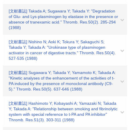
[文献書誌] Takada A; Sugawara Y; Takada Y: "Degradation
of Glu- and Lys-plasminogen by elastase in the presence or
absence of tranexamic acid." Thromb. Res.50(2). 285-294
(1988)
[文献書誌] Nishino N; Aoki K; Tokura Y; Sakaguchi S;
Takada Y; Takada A: "Urokinase type of plasminogen
activator in cancer of digestive tracts." Thromb. Res.50(4).
527-535 (1988)
[文献書誌] Sugawara Y; Takada Y; Yamamoto K; Takada A:
"Kinetic analyses of the enhancement of the activities of t-
PA induced by the presence of monoclonal antibody (C9-
5)." Thromb. Res.50(5). 637-646 (1988)
[文献書誌] Hashimoto Y; Kobayashi A; Yamazaki N; Takada
Y; Takada A: "Relationship between smoking and fibrinolytic
system with special reference to t-PA and PA inhibitor"
Thromb. Res.51(3). 303-311 (1988)