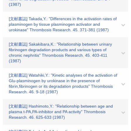
(1987)
[文献書誌] Takada,Y.: "Differences in the activation rates of
plasminogen by tissue plasminogen activator and
urokinase" Thrombosis Research. 45. 371-381 (1987)
[文献書誌] Sakakibara,K.: "Relationship between urinary
fibrinogen degradation products and various types of
chronic nephritis" Thrombosis Research. 45. 403-411
(1987)
[文献書誌] Watahiki,Y.: "Kinetic analyses of the activation of
Glu-plasminogen by urokinase in the presence of
fibrin,fibrinogen or its degradation products" Thrombosis
Research. 46. 9-18 (1987)
[文献書誌] Hashimoto,Y.: "Relationship between age and
plasma t-PA,PA-inhibitor and PA activity" Thrombosis
Research. 46. 625-633 (1987)