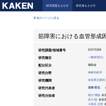
研究課題をさがす
研究者をさがす
前のページに戻る
筋障害における血管形成
62570368
研究課題/領域番号
一般研究(C)
研究種目
補助金
配分区分
神経内科学
研究分野
奈良県立医科
研究機関
高柳 哲也
奈
研究代表者
堀川 博誠
奈良
研究分担者
舟川 格
奈良県立
小長谷 正明
奈