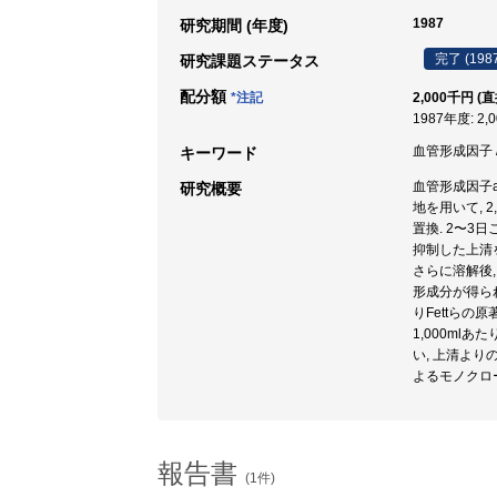
1987
研究期間 (年度)
完了 (198
研究課題ステータス
配分額
*注記
2,000千円 (
1987年度: 2,
血管形成因子 / 
キーワード
血管形成因子a
研究概要
地を用いて, 2
置換. 2〜3
抑制した上清を
さらに溶解後,
形成分が得られ
りFettらの
1,000ml
い, 上清より
よるモノクロ
報告書
(1件)