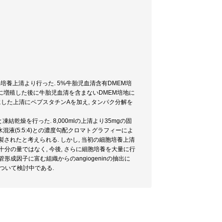
胞の培養上清より行った. 5%牛胎児血清含有DMEM培
殖させ, 十分に増殖した後に牛胎児血清を含まないDMEM培地に
酸溶液にした上清にペプスタチンAを加え, タンパク分解を
結乾燥を行った. 8,000mlの上清より35mgの固
水混液(5:5:4)との濃度勾配クロマトグラフィーによ
精製されたと考えられる. しかし, 当初の細胞培養上清
には十分の量ではなく, 今後, さらに細胞培養を大量に行
血管形成因子に富む組織からのangiogeninの抽出に
ついて検討中である.