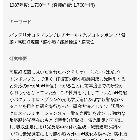
1987年度: 1,700千円 (直接経費: 1,700千円)
キーワード
バクテリオロドプシン / レチナール / 光プロトンポンプ / 紫
膜 / 高度好塩菌 / 膜小胞 / 能動輸送 / 膜電位
研究概要
高度好塩菌に見いだされたバクテリオロドプシンは光プロ
トンポンプとして働く. 好塩菌の膵小胞懸濁液に光照射する
と外液のpHが4pH単位も下がることは前年度までの研究か
ら明らかとなっていたが, この性質を利用して巨大なpH勾配
がバクテリオロドプシンの光化学反応に及ぼす影響を調べ
ることを目的に研究を行なった. 研究方法としては, 既用の
クロスイルミネーション分光・蛍光光度計を改造し, 強力な
反応励起光存在のもとで時間分解吸収・蛍光測定が可能に
し, 吸収測定により光反応中間体の生成・減衰過程を調べ,
同時に蛍光測定により膜小胞内外のpH変化を調べた. 膜小胞