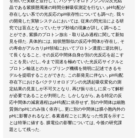
を用いた実験と並行して, バクテリオロドプシンの2次元結
晶である紫膜懸濁液の時間分解吸収測定を行ない, pH勾配が
存在しない系での光反応のpH依存性についても調べた. 我々
の開発した実験システムにおいては, 従来の閃光法による研
究では盲点となっていたサブ秒域の現象が詳しく調べるこ
とができ, 紫膜のプロトン放出・取り込み過程に関して新知
見を得た. 具体的には, 始状態類似の反応中間体が存在し, そ
の寿命がアルカリpH領域においてプロトン濃度に逆比例し
て長くなること, その反応中間体自身が別の光反応を起こす
ことを見いだし, 今まで混迷を極めていた光反応サイクルと
プロトン輸送とのカップリング機構を簡明に記述できるモ
デルを提唱することができた. この新発見に伴ない, pH勾配
存在下におけるバクテリオロドプシの光誘起吸収変化の測
定結果の見直しが不可欠となり, 再び振り出しに戻って解析
が必要であることが判明した. しかしながら, ある特定の反
応中間体の減衰過程はpH勾配に依存せず, 別の中間体は細胞
質側のpHにのみ強く依存し, 更に別の中間体は膜小胞内外の
pHに影響されるなど, 各素過程ごとに異なった性質を示すこ
とは特筆に値する. 膜電位の影響については, 今後の研究課
題として残った.