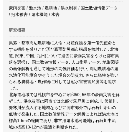
豪雨災害 / 遊水池 / 農耕地 / 洪水制御 / 国土数値情報データ
/ 冠水被害 / 遊水機能 / 水害
研究概要
集落・都市周辺農耕地に人命・財産保護を第一優先使命と
する機能を盛りこむ形だ豪雨防災都市構想を検討した. 北海
道, 関東, 中国, 九州について過去に豪雨災害をうけた都市集
落を選択し, 国土数値情報データ, 人口衛星データ, 地形図等
の画像解析を通して地形の高低評価を行い, 周辺農耕地の遊
水池化可能度合やそうした場合の防災力, さらに犠牲を強い
られる農耕地・農作物に対しては冠水害被害尺度等を追求
した.
北海道地域では札幌市を中心に昭和50, 56年の豪雨災害を解
析した. 洪水災害は同市では北部で茨戸川に創成川, 伏篭川,
発寒川が流入する地域ならびに同市郊外では石狩川沿いの
低地で発生した. 国土数値情報データ解析によれば洪水地は
標高1-5mの範囲であり, 非常用遊水池可能地は石狩川中流
域の標高10-12mが最適と判断された.