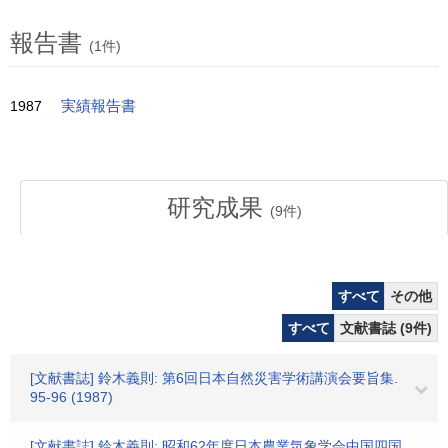
報告書
(1件)
1987
実績報告書
研究成果
(
9
件)
すべて
その他
すべて
文献書誌 (9件)
[文献書誌] 鈴木義則: 第6回日本自然災害学術講演会要旨集.
95-96 (1987)
[文献書誌] 鈴木義則: 昭和62年度日本農業気象学会中国四国