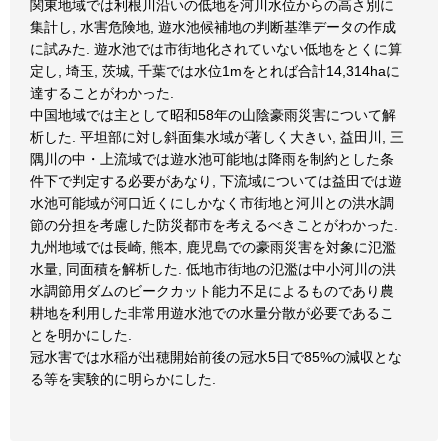
関東地域では利根川沿いの低地を河川水位からの高さ別に
集計し, 水害危険地, 遊水池候補地の判断基準データの作成
に試みた. 遊水池では市街地化されていない低地をとくに算
定し, 埼玉, 茨城, 千葉では水位1mをとれば合計14,314haに
達することがわかった.
中国地域では主として昭和58年の山陰豪雨災害について解
析した. 平坦部に対し斜面集水域が著しく大きい, 益田川, 三
隅川の中・上流域では遊水池可能地は降雨を制約とした条
件下で判定する必要があなり, 下流域については益田では遊
水池可能域が河口近くにしかなく市街地と河川との洪水調
節の分担を考慮した防災都市を考えるべきことがわかった.
九州地域では長崎, 熊本, 鹿児島での豪雨災害を対象に氾濫
水量, 同面積を解析した. 低地市街地の氾濫は中小河川の洪
水調節用ダムのビークカット能力不足によるものであり農
耕地を利用した非常用遊水池での水量分散が必要であるこ
とを明かにした.
冠水害では水稲が出穂開始前後の冠水5日で85%の減収とな
る等を実験的に明らかにした.