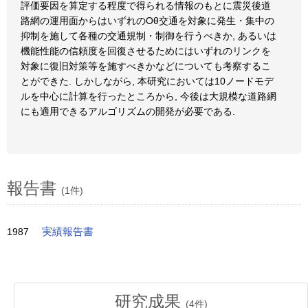
評価要因を算定する程度で得られる情報のもとに震災後道
路網の運用面からはいずれのOθ交通を対象に発生・集中の
抑制を施して各種の交通規制・制御を行うべきか, あるいは
機能性能の信頼度を回復させるためにはいずれのリンクを
対象に復旧対策等を施すべきかなどについても考察するこ
とができた. しかしながら, 本研究においては10ノードモデ
ルを中心に計算を行ったところから, 今後は大規模な道路網
にも適用できるアルゴリズムの開発が必要である.
報告書
(1件)
1987
実績報告書
研究成果
(
4
件)