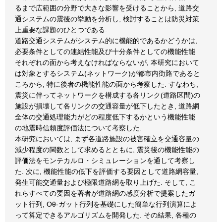
るまで広範囲の分野で大きな影響を受けることから, 道路交
通システムの震後の挙動を分析し, 検討することは防災対策
上重要な課題のひとつである.
道路交通システムがシステム的に機能的であるかどうかは,
必要条件としての連結性能及び十分条件としての機能性能
それぞれの面から考えなければならないが, 本研究において
は対象とするシステム(ネットワーク)が都市内街路であると
ころから, 特に後者の機能性能の面から考察した. すなわち,
震災に伴ってネットワークを構成する各リンク(道路区間)の
施設が損壊して各リンクの交通容量が低下したとき, 道路網
全体の交通処理能力がどの程度低下するかという機能性能
の地震時信頼度評価法について考察した.
本研究においては, まず各道路施設の被害確立を交通容量の
減少程度の関数として求めるとともに, 震災後の機能性能の
評価法をモンテカルロ・シミュレーションを通して考察し
た. 次に, 機能性能の低下を評価する要因として道路網容量,
発生可能交通量および極限道路網を取り上げた. そして, こ
れらすべての要因を著者が道路網の感度分析で提案したガ
ット行列, Oθ-ガット行列を基礎にした簡単な行列演算によ
って算定できるアルゴリズムを開発した. その結果, 各種の