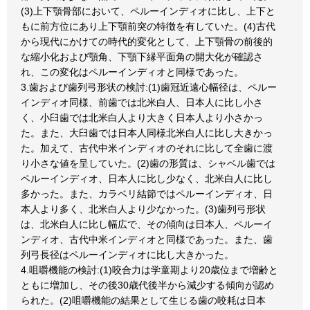
(3)上下顎骨部において、ペルーインディオに比し、上下と
もに前方位にあり上下顎前突の特徴を有していた。(4)古代
から現代にかけての時代的変化として、上下顎骨の前後的
な縮小化および顎角、下顎下縁平面角の開大化が確認さ
れ、この変化はペルーインディオと同様であった。
3.歯および歯列弓形状の検討:(1)歯冠近遠心幅径は、ペルー
インディオ同様、前歯では北米白人、日本人に比し小さ
く、小臼歯では北米白人より大きく日本人より小さかっ
た。また、大臼歯では日本人同様北米白人に比し大きかっ
た。加えて、古代中米インディオのそれに比して全歯に渡
り小さな値を呈していた。(2)歯の形質は、シャベル歯では
ペルーインディオ、日本人に比し少なく、北米白人に比し
多かった。また、カラベリ結節ではペルーインディオ、日
本人より多く、北米白人より少なかった。(3)歯列弓形状
は、北米白人に比し幅広で、その傾向は日本人、ペルーイ
ンディオ、古代中米インディオと同様であった。また、歯
列弓長径はペルーインディオに比し大きかった。
4.咀嚼機能の検討:(1)咬合力は学童期より20歳位まで増齢と
ともに増加し、その後30歳代後半から減少する傾向が認め
られた。(2)咀嚼機能の結果として生じる歯の咬耗は日本