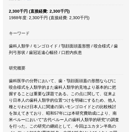
2,300千円 (直接経費: 2,300千円)
1988年度: 2,300千円 (直接経費: 2,300千円)
キーワード
歯科人類学 / モンゴロイド / 顎顔面頭蓋形態 / 咬合様式 / 歯
列弓形状 / 歯冠近遠心幅径 / 口腔内疾患
研究概要
歯科医学の分野において、歯・顎顔面頭蓋の形態ならびに
咬合様式を人類学的また歯科人類学的見地より基本的に把
握することは重要な課題である。この点に関して、従来よ
り日本人の歯科人類学的位置つけを明確にするため、他人
種とりわけ日本人に関連の深いモンゴロイドとの比較検討
を加えてきており、昭和57年には本研究費助成により、南
米ペルーにおいて"古代ペルー人の歯科人類学的研究"の調査
を行った。この研究の継続として、今回はユカタン半島の