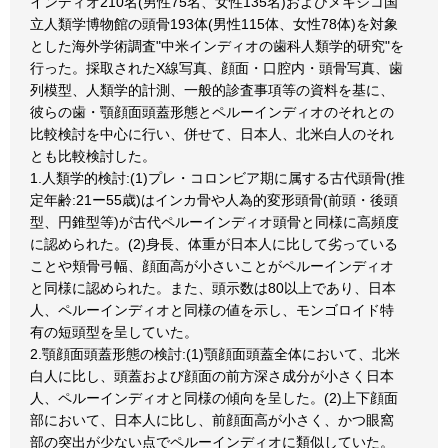
インディオ210名(男性75名、女性135名)およびメキシコ国
立人類学博物館の頭骨193体(男性115体、女性78体)を対象
とした海外学術調査"中米インディオの歯科人類学的研究"を
行った。採取されたX線写真、顔面・口腔内・頭骨写真、歯
列模型、人類学的計測、一般的診査事項等の資料を基に、
彼らの歯・顎顔面頭蓋形態とペルーインディオのそれとの
比較検討を中心に行い、併せて、日本人、北米白人のそれ
とも比較検討した。
1.人類学的検討:(1)プレ・コロンビア期に属する古代頭骨(推
定年齢:21ー55歳)はインカ骨や人為的変形頭骨(前頭・後頭
型、円錐型等)が古代ペルーインディオ頭骨と同様に高頻度
に認められた。(2)身長、体重が日本人に比して劣っている
ことや頬骨弓幅、顔面高が小さいことがペルーインディオ
と同様に認められた。また、頭示数は80以上であり、日本
人、ペルーインディオと同様の値を示し、モンゴロイド特
有の短頭型を呈していた。
2.顎顔面頭蓋形態の検討:(1)顎顔面頭蓋全体において、北米
白人に比し、頭蓋および顔面の前方深さ成分が小さく日本
人、ペルーインディオと同様の傾向を呈した。(2)上下顔面
部において、日本人に比し、前顔面高が小さく、かつ眼窩
部の突出が少ない点でペルーインディオに類似していた。