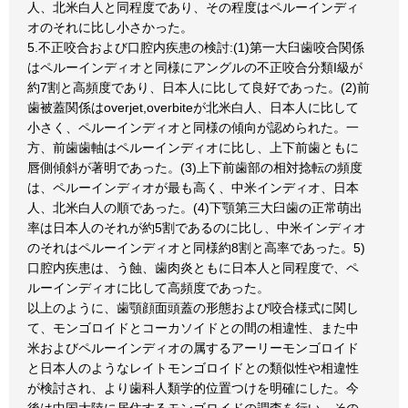
人、北米白人と同程度であり、その程度はペルーインディ
オのそれに比し小さかった。
5.不正咬合および口腔内疾患の検討:(1)第一大臼歯咬合関係
はペルーインディオと同様にアングルの不正咬合分類I級が
約7割と高頻度であり、日本人に比して良好であった。(2)前
歯被蓋関係はoverjet,overbiteが北米白人、日本人に比して
小さく、ペルーインディオと同様の傾向が認められた。一
方、前歯歯軸はペルーインディオに比し、上下前歯ともに
唇側傾斜が著明であった。(3)上下前歯部の相対捻転の頻度
は、ペルーインディオが最も高く、中米インディオ、日本
人、北米白人の順であった。(4)下顎第三大臼歯の正常萌出
率は日本人のそれが約5割であるのに比し、中米インディオ
のそれはペルーインディオと同様約8割と高率であった。5)
口腔内疾患は、う蝕、歯肉炎ともに日本人と同程度で、ペ
ルーインディオに比して高頻度であった。
以上のように、歯顎顔面頭蓋の形態および咬合様式に関し
て、モンゴロイドとコーカソイドとの間の相違性、また中
米およびペルーインディオの属するアーリーモンゴロイド
と日本人のようなレイトモンゴロイドとの類似性や相違性
が検討され、より歯科人類学的位置つけを明確にした。今