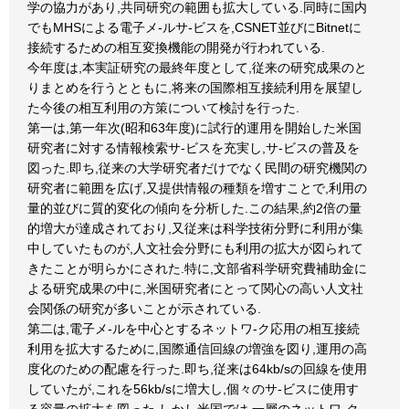
学の協力があり,共同研究の範囲も拡大している.同時に国内
でもMHSによる電子メ-ルサ-ビスを,CSNET並びにBitnetに
接続するための相互変換機能の開発が行われている.
今年度は,本実証研究の最終年度として,従来の研究成果のと
りまとめを行うとともに,将来の国際相互接続利用を展望し
た今後の相互利用の方策について検討を行った.
第一は,第一年次(昭和63年度)に試行的運用を開始した米国
研究者に対する情報検索サ-ビスを充実し,サ-ビスの普及を
図った.即ち,従来の大学研究者だけでなく民間の研究機関の
研究者に範囲を広げ,又提供情報の種類を増すことで,利用の
量的並びに質的変化の傾向を分析した.この結果,約2倍の量
的増大が達成されており,又従来は科学技術分野に利用が集
中していたものが,人文社会分野にも利用の拡大が図られて
きたことが明らかにされた.特に,文部省科学研究費補助金に
よる研究成果の中に,米国研究者にとって関心の高い人文社
会関係の研究が多いことが示されている.
第二は,電子メ-ルを中心とするネットワ-ク応用の相互接続
利用を拡大するために,国際通信回線の増強を図り,運用の高
度化のための配慮を行った.即ち,従来は64kb/sの回線を使用
していたが,これを56kb/sに増大し,個々のサ-ビスに使用す