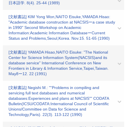
日本語学. 8(4). 25-44 (1989)
[文献書誌] KIM Yong Won,NAITO Eisuke,YAMADA Hisao:
"Academic database construction at NACSISーa case study
in 1990" Second Workshop on Academic
Information:Academic Information DatabaseーCurrent
Status and Problems,Seoul,Korea. Nov.15. 51-65 (1990)
[文献書誌] YAMADA Hisao,NAITO Eisuke: "The National
Center for Science Information System(NACSIS)and its
database service" International Conference on New
Frontiers in Library & Information Service,Taipei,Taiwan.
May8ー12. 22 (1991)
[文献書誌] Negishi M.: "“Problems in compiling and
servicing full text databases and numerical
databases:Experiences and plans at NACSIS"" CODATA
Bulletin(ICSU/CODATA:International Council of Scientific
Unions/Committee on Data for Science and
Technology,Paris). 22(3). 113-122 (1990)