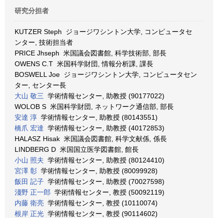
研究分担者
KUTZER Steph ジョージワシントン大学, コンピュータセ
ンター, 技術担当者
PRICE Jhseph 米国議会図書館, 科学技術部, 部長
OWENS C.T 米国科学財団, 情報分析課, 課長
BOSWELL Joe ジョージワシントン大学, コンピュータセン
ター, センター長
大山 敬三
学術情報センター, 助教授 (90177022)
WOLOB S 米国科学財団, ネットワーク通信部, 部長
安達 淳
学術情報センター, 助教授 (80143551)
橋爪 宏達
学術情報センター, 助教授 (40172853)
HALASZ Hisak 米国議会図書館, 科学文献係, 係長
LINDBERG D 米国国立医学図書館, 館長
小山 照夫
学術情報センター, 助教授 (80124410)
宮澤 彰
学術情報センター, 助教授 (80099928)
飯田 記子
学術情報センター, 助教授 (70027598)
淺野 正一郎
学術情報センター, 教授 (50092119)
内藤 衛亮
学術情報センター, 教授 (10110074)
根岸 正光
学術情報センター, 教授 (90114602)