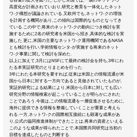
る容量の拡大を図った.しかし米国では,一層のネットワ-ク
高度化が計画されていおり,研究と教育を一体化したネット
ワ-ク構想が議論されている.又欧州でも,ネットワ-クの増強
を計画する機関があり,この傾向は国際的なものとなってき
ている.この中で,将来のネットワ-クの動向につき検討を実
施するために2名の研究者を米国から招き,具体的な検討を実
施した.更に,米国の主要なネットワ-ク運用機関であるNASA
とも検討を行い,学術情報センタ-が実施する将来のネット
ワ-ク事業に関して検討を深めた.
以上に加えて,3月にはNSFにて最終の検討会を持ち,3年にわ
たる本実証研究のとりまとめを行った.
3年にわたる本研究を要すれば,従来は米国との情報流通が米
国から日本に対する一方向であると見做されていたものが,
実証的研究による結果により,米国から日本に対しても広い
研究分野の情報検索が起こっていることが明らかにされた
ことであろう.今後は,この情報流通を一層促進させるために,
海外に提供できる情報を整備していくことが重要と考えら
れる.一方,ネットワ-クの国際相互接続にも顕著な成果があ
り,公式の協同推進体制ができたことは,将来の資産といえる.
このような成果が得られたことで,本国際共同研究は当初の
目標を達成したものと判断する.