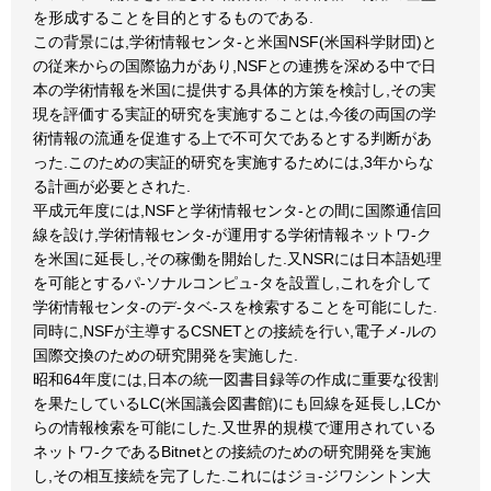
を形成することを目的とするものである.
この背景には,学術情報センタ-と米国NSF(米国科学財団)と
の従来からの国際協力があり,NSFとの連携を深める中で日
本の学術情報を米国に提供する具体的方策を検討し,その実
現を評価する実証的研究を実施することは,今後の両国の学
術情報の流通を促進する上で不可欠であるとする判断があ
った.このための実証的研究を実施するためには,3年からな
る計画が必要とされた.
平成元年度には,NSFと学術情報センタ-との間に国際通信回
線を設け,学術情報センタ-が運用する学術情報ネットワ-ク
を米国に延長し,その稼働を開始した.又NSRには日本語処理
を可能とするパ-ソナルコンピュ-タを設置し,これを介して
学術情報センタ-のデ-タベ-スを検索することを可能にした.
同時に,NSFが主導するCSNETとの接続を行い,電子メ-ルの
国際交換のための研究開発を実施した.
昭和64年度には,日本の統一図書目録等の作成に重要な役割
を果たしているLC(米国議会図書館)にも回線を延長し,LCか
らの情報検索を可能にした.又世界的規模で運用されている
ネットワ-クであるBitnetとの接続のための研究開発を実施
し,その相互接続を完了した.これにはジョ-ジワシントン大