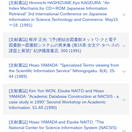
[文献書誌] Hiromichi HASHIZUME,Kyo KAGEURA: "An
Index Mechanis,for CDーROM Japanese Information
Retrieval" 3rd International Conference on Japanese
Information in Science,Technology and Commerce. May15
ー18. (1991)
[文献書誌] 根岸 正光: "(予)密結合図書館ネットワ-クと電子
図書館ー図書館システムの将来像 (第15章:全文デ-タベ-スの
課題と展望)" 紀伊國屋書店, 300 (1991)
[文献書誌] Hisao YAMADA: "Specialzed Terms viewing from
the Scientific Information Service" Nihongogaku. 8(4). 25-
44 (1989)
[文献書誌] Kim Yon WON, Eisuke NAITO and Hisao
YAMADA: "Academic Database Construction at NACSIS - a
case study in 1990" Second Workshop on Academic
Information. 51-65 (1990)
[文献書誌] Hisao YAMADA and Eisuke NAITO: "The
National Center for Science Information System (NACSIS)