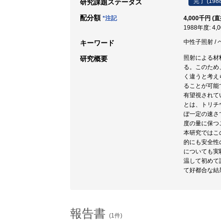
完了 (198
研究課題ステータス
配分額
*注記
4,000千円 (
1988年度: 4,
中性子照射 / 
キーワード
照射による材
研究概要
る。このため
く違うと考え
ることが可能
有望視されて
とは、トリチ
ぼ一定の速さ
度の量に保つ
本研究ではこ
的にも安全性
についても実
温して初めて
て好都合な結
報告書
(1件)