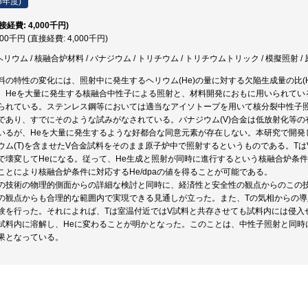
8年度)
直接経費: 4,000千円)
000千円 (直接経費: 4,000千円)
ヘリウム / 核融合炉材料 / バナジウム / トリチウム / トリチウムトリック / 模擬照射 /
料の特性の変化には、照射中に発生するヘリウム(He)の量に対する欠陥生成量の比(H
、Heを大量に発生する核融合中性子による照射と、材料開発におもに用いられてい
られている。ステンレス鋼等においては適当なアイソトープを用いて核分裂中性子照射
であり、すでにそのような試みがなされている。バナジウム(V)合金は低放射化等
いるが、Heを大量に発生するような好都合な同意元素が存在しない。本研究で開発
ウム(T)を含ませたV合金試料をそのまま原子炉中で照射するというものである。T
で壊変してHeになる。従って、He生成と照射が同時に進行するという核融合炉条
ことにより核融合炉条件に対応するHe/dpaの値を得ることが可能である。
の技術の物理的側面からの詳細な検討と同時に、経済性と安全性の観点からのこの
の観点からも合理的な範囲内で実現できる見通しが立った。また、Tの気相からの導
験を行った。それによれば、Tは室温付近ではV試料と共存させても試料内には侵入せ
試料内に溶解し、Heに変わることが明かとなった。このことは、中性子照射と同時
果となっている。