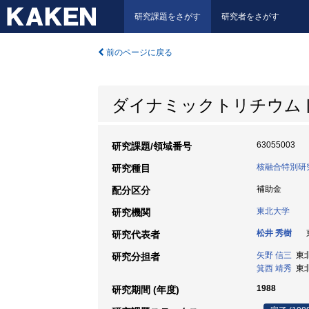
研究課題をさがす
研究者をさがす
前のページに戻る
ダイナミックトリチウム
63055003
研究課題/領域番号
核融合特別研
研究種目
補助金
配分区分
東北大学
研究機関
松井 秀樹
東
研究代表者
矢野 信三
東北
研究分担者
箕西 靖秀
東北
1988
研究期間 (年度)