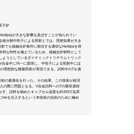
 原子炉
e/dpa)が大きな影響を及ぼすことが知られてい
る核分裂中性子による照射とでは、照射効果が大き
でも核融合炉条件に相当する適切なHe/dpaを得
の有利な特性を備えているため、核融合炉材料として
しようとしているダイナミックトリチウムトリック
はV合金中に均一に固溶し、中性子による照射中にほ
件の理想的な模擬照射が実現できる。試料中のTを適
技術の最適化を行った。その結果、この技術が経済
入の際に問題となる。V合金試料へのTの吸収過程
ず、試料を納めたキャプセル温度を約350℃迄昇
にHeを注入するという本技術の目的のために極め