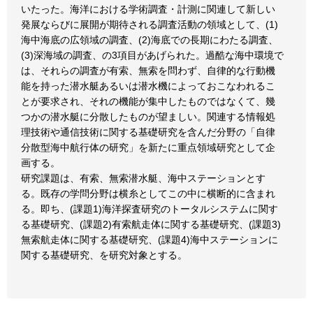
いたった。海洋における学術調査・計測に関連して新しい
発展ならびに展開が期待される調査活動の領域として、(1)
海中海底の広領域の調査、(2)海底での長期にわたる調査、
(3)深海域の調査、の3項目があげられた。過酷な海中環境で
は、それらの調査が有索、無索を問わず、自律的な行動機
能を持った潜水艇あるいは潜水機によっておこなわれるこ
とが要求され、それの機能が集中したものではなくて、幾
つかの潜水艇に分散したものが望ましい。関連する情報処
理技術や通信技術に関する基礎研究を含んだ分野の「自律
分散型海中航行体の研究」を新たに重点領域研究として企
画する。
研究課題は、有索、無索潜水艇、海中ステーションとす
る。既存の学問分野は横糸としてこの中に横断的に含まれ
る。即ち、(課題1)海洋探査研究のトータルシステムに関す
る基礎研究、(課題2)有索航走体に関する基礎研究、(課題3)
無索航走体に関する基礎研究、(課題4)海中ステーションに
関する基礎研究、を研究対象とする。