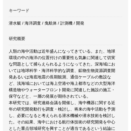
キーワード
潜水艇 / 海洋調査 / 曳航体 / 計測機 / 開発
研究概要
人類の海中活動は近年盛んになってきている。また、地球
環境の中の海洋の位置付けの重要性も気象に関連して切実
な問題として捕らえられるようになってきた。深海域にお
いては地球科学・海洋科学的な調査、鉱物生物資源調査開
発あるいは海底地震の長期観測、通信ケーブルの敷設な
ど、浅海域においては海上空港や海上都市などの大型海洋
構造物やウォーターフロント開発に関連した施設の施工・
保守などと、一層の発展が期待されている。
本研究では、研究連絡会議を開催し、海中機器に関する近
年の研究開発動行を調査・検討し、将来の海中活動を予測
し、必要になると考えられる潜水機械や潜水技術を検討し
た。その結果、海中における航行体技術の研究開発を中心
とした重点領域研究を興すことが適当であるという結論に