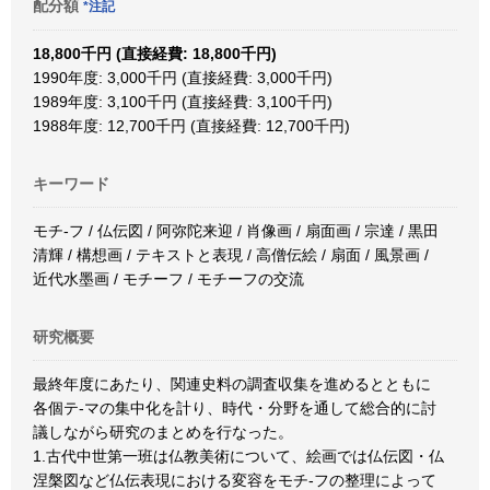
配分額
*注記
18,800千円 (直接経費: 18,800千円)
1990年度: 3,000千円 (直接経費: 3,000千円)
1989年度: 3,100千円 (直接経費: 3,100千円)
1988年度: 12,700千円 (直接経費: 12,700千円)
キーワード
モチ-フ / 仏伝図 / 阿弥陀来迎 / 肖像画 / 扇面画 / 宗達 / 黒田
清輝 / 構想画 / テキストと表現 / 高僧伝絵 / 扇面 / 風景画 /
近代水墨画 / モチーフ / モチーフの交流
研究概要
最終年度にあたり、関連史料の調査収集を進めるとともに
各個テ-マの集中化を計り、時代・分野を通して総合的に討
議しながら研究のまとめを行なった。
1.古代中世第一班は仏教美術について、絵画では仏伝図・仏
涅槃図など仏伝表現における変容をモチ-フの整理によって