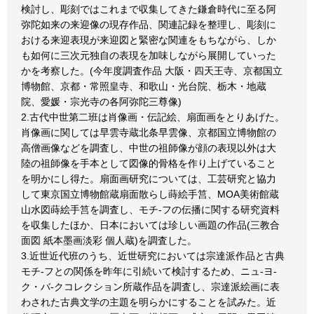
検討し、彫刻ではこれまで収集してきた鎌倉時代に至る阿
弥陀如来の来迎像の現存作品、関連記録を整理し、彫刻に
おける来迎表現が来迎図と緊密な関連をもちながら、しか
も如何に三次元独自の表現を加味しながら展開していった
かを考察した。(今年度調査作品 大阪・四天王寺、京都国立
博物館、京都・常照皇寺、和歌山・光台院、栃木・地蔵
院、愛媛・宗光寺の各阿弥陀三尊像)
2.古代中世第二班は肖像画・伝記絵、扇面画をとりあげた。
肖像画に関しては早雲寺蔵北条早雲像、京都国立博物館の
高僧画像などを調査し、中世の祖師像が顔の表現以外は大
陸の祖師像を手本として図像的骨格を作り上げていること
を明かにし得た。扇面画研究については、工芸研究と協力
して東京国立博物館蔵扇面散らし蒔絵手筥、MOA美術館蔵
山水図蒔絵手筥を調査し、モチ-フの伝播に関する研究資料
を収集したほか、日本においては珍しい画題の作品(三教合
面図 紙本墨画淡彩 個人蔵)を調査した。
3.近世近代班のうち、近世研究においては宗達派作品と古典
モチ-フとの関係を昨年に引続いて検討するため、ニュ-ヨ-
ク・バ-クコレクション所蔵作品を調査し、宗達派絵画に表
わされた古典文学の主題を明らかにすることを試みた。近