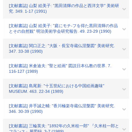
[文献書誌] 山梨 絵美子: "黒田清輝の作品と西洋文学" 美術研
究. 349. 1-17 (1991)
[文献書誌] 山梨 絵美子: "庭にモチ-フを得た黒田清輝の作品
とその自然観" 明治美術学会研究報告. 49. 23-29 (1990)
[文献書誌] 関口正之: "大阪・長宝寺蔵仏涅槃図" 美術研究.
347. 33-38 (1990)
[文献書誌] 米倉迪夫: "聖と絵画" 図説日本仏教の世界. 7.
116-127 (1989)
[文献書誌] 島尾新: "十五世紀における中国絵画趣味"
MUSEUM. 463. 22-34 (1989)
[文献書誌] 井手誠之輔: "香川極楽寺蔵仏涅槃図" 美術研究.
346. 30-39 (1990)
[文献書誌] 三輪英夫: "1892年の久米桂一郎" 『久米桂一郎と
フランス』展図録. 3-7 (1989)