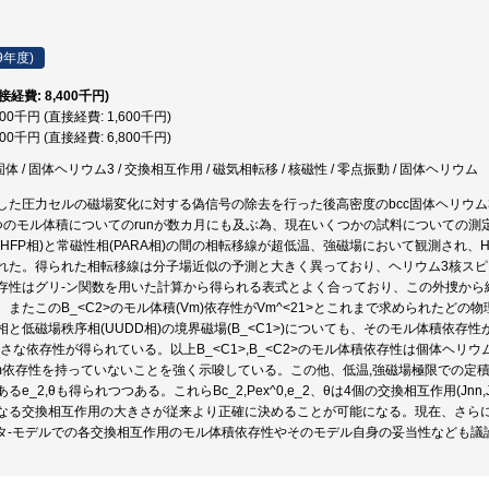
9年度)
直接経費: 8,400千円)
600千円 (直接経費: 1,600千円)
800千円 (直接経費: 6,800千円)
固体 / 固体ヘリウム3 / 交換相互作用 / 磁気相転移 / 核磁性 / 零点振動 / 固体ヘリウム
した圧力セルの磁場変化に対する偽信号の除去を行った後高密度のbcc固体ヘリウム
つのモル体積についてのrunが数カ月にも及ぶ為、現在いくつかの試料についての
HFP相)と常磁性相(PARA相)の間の相転移線が超低温、強磁場において観測され、
れた。得られた相転移線は分子場近似の予測と大きく異っており、ヘリウム3核ス
存性はグリ-ン関数を用いた計算から得られる表式とよく合っており、この外捜から絶対
。またこのB_<C2>のモル体積(Vm)依存性がVm^<21>とこれまで求められたど
相と低磁場秩序相(UUDD相)の境界磁場(B_<C1>)についても、そのモル体積依
と小さな依存性が得られている。以上B_<C1>,B_<C2>のモル体積依存性は個体ヘ
m依存性を持っていないことを強く示唆している。この他、低温,強磁場極限での定積圧
e_2,θも得られつつある。これらBc_2,Pex^0,e_2、θは4個の交換相互作用(Jnn
なる交換相互作用の大きさが従来より正確に決めることが可能になる。現在、さら
-タ-モデルでの各交換相互作用のモル体積依存性やそのモデル自身の妥当性なども議