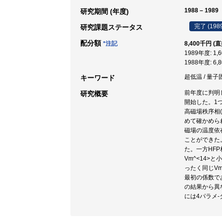
1988 – 1989
研究期間 (年度)
完了 (198
研究課題ステータス
配分額
*注記
8,400千円 (
1989年度: 1,
1988年度: 6,
超低温 / 量子
キーワード
前年度に判明
研究概要
開始した。1
高磁場秩序相(
めて確かめら
磁場の温度依
ことができた
た。一方HFP
Vm^<14>
ったく同じV
最初の係数である
の結果から異
には4パラメ