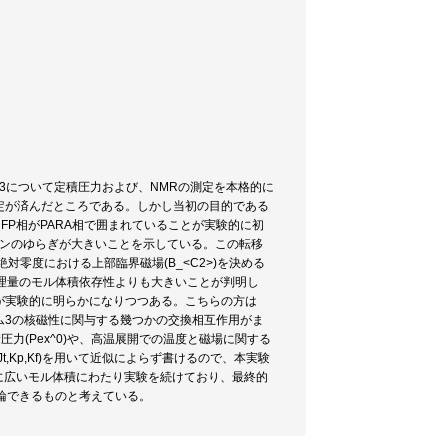
3について定積圧力および、NMRの測定を本格的に
測定が済んだところである。しかし当初の目的である
HFP相がPARA相で囲まれていることが実験的に初
ピンのゆらぎが大きいことを示している。この転移
零度における上部臨界磁場(B_<C2>)を決める
の物理量のモル体積依存性よりも大きいことが判明し
存性が実験的に明らかになりつつある。こちらの方は
リウム3の核磁性に関与する幾つかの交換相互作用がま
力(Pex^0)や、高温展開での温度と磁場に関する
,Jt,Kp,Kf)を用いて近似によらず書けるので、本実験
に広いモル体積にわたり実験を続けており、最終的
論できるものと考えている。