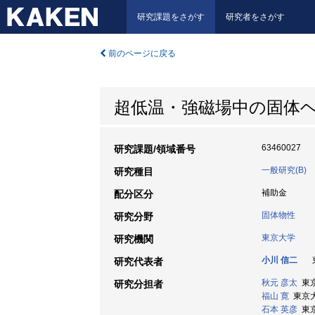
研究課題をさがす
研究者をさがす
前のページに戻る
超低温・強磁場中の固体
63460027
研究課題/領域番号
一般研究(B)
研究種目
補助金
配分区分
固体物性
研究分野
東京大学
研究機関
小川 信二
東
研究代表者
秋元 彦太
東京
研究分担者
福山 寛
東京大学
石本 英彦
東京