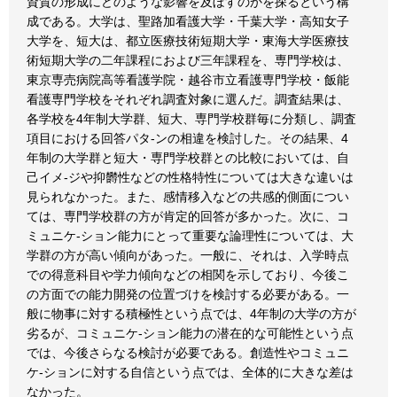
資質の形成にどのような影響を及ぼすのかを探るという構
成である。大学は、聖路加看護大学・千葉大学・高知女子
大学を、短大は、都立医療技術短期大学・東海大学医療技
術短期大学の二年課程におよび三年課程を、専門学校は、
東京専売病院高等看護学院・越谷市立看護専門学校・飯能
看護専門学校をそれぞれ調査対象に選んだ。調査結果は、
各学校を4年制大学群、短大、専門学校群毎に分類し、調査
項目における回答パタ-ンの相違を検討した。その結果、4
年制の大学群と短大・専門学校群との比較においては、自
己イメ-ジや抑欝性などの性格特性については大きな違いは
見られなかった。また、感情移入などの共感的側面につい
ては、専門学校群の方が肯定的回答が多かった。次に、コ
ミュニケ-ション能力にとって重要な論理性については、大
学群の方が高い傾向があった。一般に、それは、入学時点
での得意科目や学力傾向などの相関を示しており、今後こ
の方面での能力開発の位置づけを検討する必要がある。一
般に物事に対する積極性という点では、4年制の大学の方が
劣るが、コミュニケ-ション能力の潜在的な可能性という点
では、今後さらなる検討が必要である。創造性やコミュニ
ケ-ションに対する自信という点では、全体的に大きな差は
なかった。