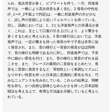
られ、低次倍音が多く、ビブラートを伴う。一方、邦楽発
声では、一般により高次倍音を多く含む。2.母音の中性化
(F_1ーF_2平面上で判定)は、一般に邦楽発声の方が少な
く、話し声の音韻により近いフォルマントを持っている。
但し、謡曲においては、1、2とも洋楽発声との共通点が多
く、これは、主として口蓋の引き上げにより、より響きを
多くするためと考えられる。3.音の移行法においては、洋楽
発声では、一定の響きを持った母音の中で子音は非常に短
く発音され、また、音の移行と一音節の発音がほぼ同時
で、音の移行も明瞭であるのに対し、邦楽発声では、子音
中に細かい変化を付け、また、音の移行と発音のずれを起
こさせ、また、フレーズの最初の二音節をまとめたり、長
音を二音節に発音するなど、等拍性という単調なリズムに
なりやすい性質を持った日本語に意識的に変化を与え、巧
みなニュアンスを生み出している。これらの結果は、明瞭
性を持ち、かつ自然な韻律となめらかさを持った日本語歌
唱法を考える上で、有用な方法論を示唆していると考えら
れている。