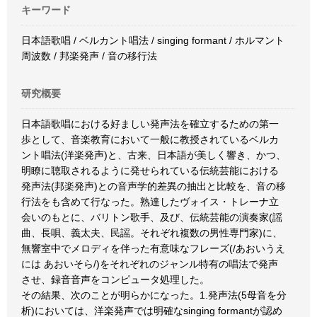
キーワード
日本語歌唱 / ベルカント唱法 / singing formant / ホルマント
周波数 / 邦楽発声 / 音の移行法
研究概要
日本語歌唱における好ましい発声法を確立するための第一
歩として、音楽教育において一般に教授されているベルカ
ント唱法(洋楽発声)と、古来、日本語が美しく響き、かつ、
明瞭に聴取されるように発せられている伝統芸能における
発声法(邦楽発声)との音声学的差異の抽出と比較を、音の移
行法をも含めて行なった。熟達したヴォイス・トレーナ立
会いのもとに、バリトン歌手、及び、伝統芸能の演奏家(謡
曲、長唄、義太夫、民謡。それぞれ複数の男性専門家)に、
無響室中でメロディを伴った有意味なフレーズ(/あおいうえ
には あおいそら/)をそれぞれのジャンル特有の唱法で発声
させ、録音音声をコンピュータ処理した。
その結果、次のことが明らかになった。1.発声法(5母音を分
析)においては、洋楽発声では明確なsinging formantが認め