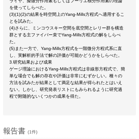
ライヤ、擬微分作用素もしくはフーリエ積分作用素の理論
を使ってしらべた。
(3)(1)(2)の結果を時空間上のYang-Mills方程式へ適用するこ
とを試みた。
(4)さらに、ミンコウスキー空間を底空間とレリー群を構造
群とする主ファイバー朿でYang-Mills方程式の解をしらべ
た。
(5)また一方で、Yang-Mills方程式を一階微分方程式系に直
し、実解析的手法で解の評価が可能かどうかをしらべた。
3.研究結果および成果
ゲージ理論におけるYang-Mills方程式は非線形方程式で、簡
単な場合でも解の存在や評価は非常にむずかしい。種々の
方法を試みたが結果として満足な結果が得られたとはいえ
ない。しかし、研究発表リストにもみられるように研究過
程で附随的ないくつかの成果を得た。
報告書
(1件)