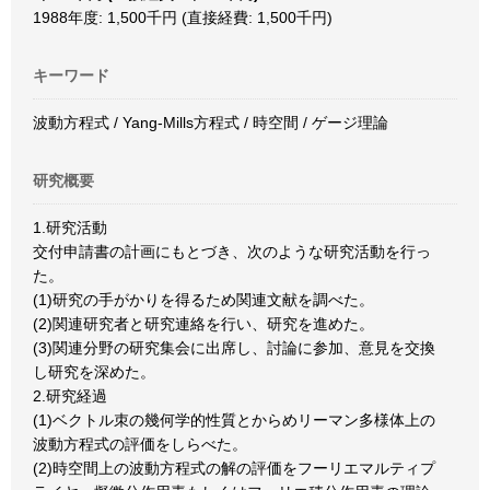
1988年度: 1,500千円 (直接経費: 1,500千円)
キーワード
波動方程式 / Yang-Mills方程式 / 時空間 / ゲージ理論
研究概要
1.研究活動
交付申請書の計画にもとづき、次のような研究活動を行っ
た。
(1)研究の手がかりを得るため関連文献を調べた。
(2)関連研究者と研究連絡を行い、研究を進めた。
(3)関連分野の研究集会に出席し、討論に参加、意見を交換
し研究を深めた。
2.研究経過
(1)ベクトル朿の幾何学的性質とからめリーマン多様体上の
波動方程式の評価をしらべた。
(2)時空間上の波動方程式の解の評価をフーリエマルティプ