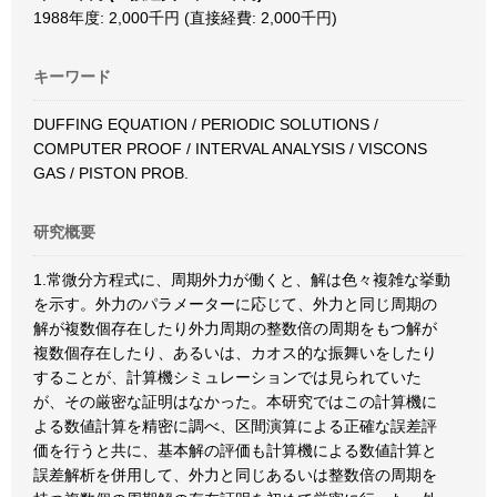
1988年度: 2,000千円 (直接経費: 2,000千円)
キーワード
DUFFING EQUATION / PERIODIC SOLUTIONS /
COMPUTER PROOF / INTERVAL ANALYSIS / VISCONS
GAS / PISTON PROB.
研究概要
1.常微分方程式に、周期外力が働くと、解は色々複雑な挙動
を示す。外力のパラメーターに応じて、外力と同じ周期の
解が複数個存在したり外力周期の整数倍の周期をもつ解が
複数個存在したり、あるいは、カオス的な振舞いをしたり
することが、計算機シミュレーションでは見られていた
が、その厳密な証明はなかった。本研究ではこの計算機に
よる数値計算を精密に調べ、区間演算による正確な誤差評
価を行うと共に、基本解の評価も計算機による数値計算と
誤差解析を併用して、外力と同じあるいは整数倍の周期を