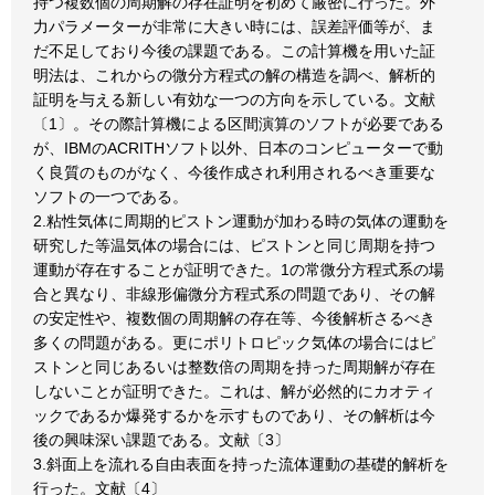
持つ複数個の周期解の存在証明を初めて厳密に行った。外
力パラメーターが非常に大きい時には、誤差評価等が、ま
だ不足しており今後の課題である。この計算機を用いた証
明法は、これからの微分方程式の解の構造を調べ、解析的
証明を与える新しい有効な一つの方向を示している。文献
〔1〕。その際計算機による区間演算のソフトが必要である
が、IBMのACRITHソフト以外、日本のコンピューターで動
く良質のものがなく、今後作成され利用されるべき重要な
ソフトの一つである。
2.粘性気体に周期的ピストン運動が加わる時の気体の運動を
研究した等温気体の場合には、ピストンと同じ周期を持つ
運動が存在することが証明できた。1の常微分方程式系の場
合と異なり、非線形偏微分方程式系の問題であり、その解
の安定性や、複数個の周期解の存在等、今後解析さるべき
多くの問題がある。更にポリトロピック気体の場合にはピ
ストンと同じあるいは整数倍の周期を持った周期解が存在
しないことが証明できた。これは、解が必然的にカオティ
ックであるか爆発するかを示すものであり、その解析は今
後の興味深い課題である。文献〔3〕
3.斜面上を流れる自由表面を持った流体運動の基礎的解析を
行った。文献〔4〕