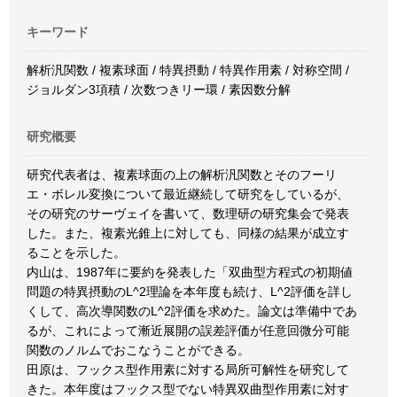
キーワード
解析汎関数 / 複素球面 / 特異摂動 / 特異作用素 / 対称空間 /
ジョルダン3項積 / 次数つきリー環 / 素因数分解
研究概要
研究代表者は、複素球面の上の解析汎関数とそのフーリ
エ・ボレル変換について最近継続して研究をしているが、
その研究のサーヴェイを書いて、数理研の研究集会で発表
した。また、複素光錐上に対しても、同様の結果が成立す
ることを示した。
内山は、1987年に要約を発表した「双曲型方程式の初期値
問題の特異摂動のL^2理論を本年度も続け、L^2評価を詳し
くして、高次導関数のL^2評価を求めた。論文は準備中であ
るが、これによって漸近展開の誤差評価が任意回微分可能
関数のノルムでおこなうことができる。
田原は、フックス型作用素に対する局所可解性を研究して
きた。本年度はフックス型でない特異双曲型作用素に対す