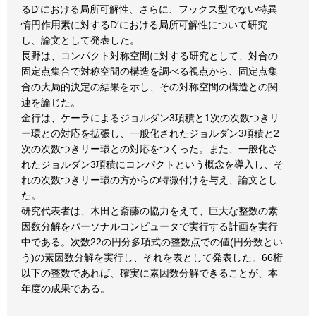
るD′における局所可解性、さらに、フックス型でない特異
惰円作用素に対するD′における局所可解性について研究
し、論文として発表した。
長野は、コンパクト対称空間に対する研究として、対合の
固定点集合で対称空間の構造を調べる視点から、固定点集
合の大局的決定の結果を示し、その対称空間の構造との関
連を論じた。
金行は、ケーラによるジョルダン3項積と1次の次数つきリ
ー環との対応を拡張し、一般化されたジョルダン3項積と2
次の次数つきリー環との対応をつくった。また、一般化さ
れたジョルダン3項積にコンパクトという概念を導入し、そ
れの次数つきリー環の方からの特微付けを与え、論文とし
た。
研究代表者は、木田と斎藤の協力をえて、巨大な整数の素
因数分解をパーソナルコンピュータで実行する計画を実行
中である。次数22の円分多項式の整数点での値(円分数とい
う)の素因数分解を実行し、それを表として発表した。66桁
以下の整数であれば、確実に素因数分解できることが、本
年度の成果である。