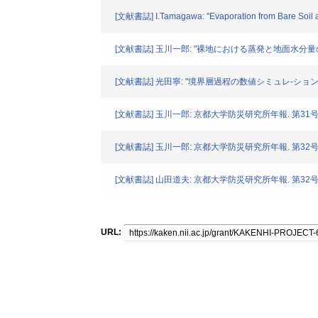
[文献書誌] I.Tamagawa: "Evaporation from Bare Soil an
[文献書誌] 玉川一郎: "裸地における蒸発と地面水分量の関係
[文献書誌] 光田寧: "境界層過程の数値シミュレ-ション(I)"
[文献書誌] 玉川一郎: 京都大学防災研究所年報. 第31号Bー1.
[文献書誌] 玉川一郎: 京都大学防災研究所年報. 第32号Bー
[文献書誌] 山田道夫: 京都大学防災研究所年報. 第32号Bー
URL: