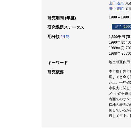
山田 道夫
京都
田中 正昭
京都
1988 – 1990
研究期間 (年度)
完了 (199
研究課題ステータス
配分額
*注記
1,800千円 (
1990年度: 4
1989年度: 7
1988年度: 7
地空相互作用 /
キーワード
本年度も先年
研究概要
度までと全く
た上、平均値
水収支に関し
メ-タ-の分
表面でのサン
裸地の表面の
例しているが
過して空中に