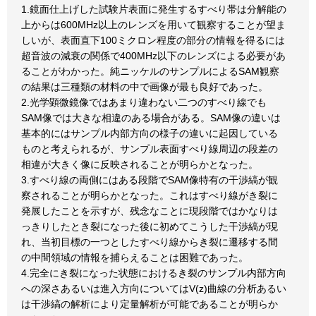
1.鏡面仕上げした試験片表面に発生するすべり帯は分解能の
上からは600MHz以上のレンズを用いて観察することが望ま
しいが、表面直下100ミクロン程度の部分の情報を得るには
超音波の減衰の関係で400MHz以下のレンズによる必要があ
ることがわかった。純ニッケルのサンプルによるSAM観察
の結果は三種類の材料の中で画像が最も良好であった。
2.光学顕微鏡像ではあまり違わない二つのすべり線でも
SAM像では大きな相違のある場合がある。SAM像の違いは
基本的にはサンプル内部方向の様子の違いに起因している
ものと考えられるが、サンプル表面すべり線周辺の段差の
相違が大きく像に反映されることが明らかとなった。
3.すべり線の両側にはある段階でSAM像特有の干渉縞が観
察されることが明らかとなった。これはすべり線がき裂に
発展したことを示すが、残念なことに現段階ではかなりは
っきりしたとき裂になった後に初めてこうした干渉縞が現
れ、当初目標の一つとしたすべり線からき裂に遷移する間
の中間領域の情報を捕らえることは困難であった。
4.完全にき裂になった状態におけるき裂のサンプル内部方向
への深さあるいは進入方向についてはV(z)曲線の分析あるい
は干渉縞の解析により定量解析が可能であることが明らか