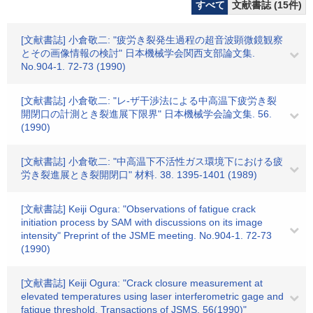
すべて
文献書誌 (15件)
[文献書誌] 小倉敬二: "疲労き裂発生過程の超音波顕微鏡観察
とその画像情報の検討" 日本機械学会関西支部論文集.
No.904-1. 72-73 (1990)
[文献書誌] 小倉敬二: "レ-ザ干渉法による中高温下疲労き裂
開閉口の計測とき裂進展下限界" 日本機械学会論文集. 56.
(1990)
[文献書誌] 小倉敬二: "中高温下不活性ガス環境下における疲
労き裂進展とき裂開閉口" 材料. 38. 1395-1401 (1989)
[文献書誌] Keiji Ogura: "Observations of fatigue crack
initiation process by SAM with discussions on its image
intensity" Preprint of the JSME meeting. No.904-1. 72-73
(1990)
[文献書誌] Keiji Ogura: "Crack closure measurement at
elevated temperatures using laser interferometric gage and
fatigue threshold, Transactions of JSMS, 56(1990)"