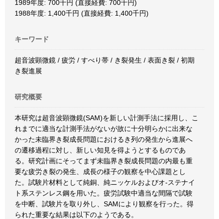
1989年度: 700千円 (直接経費: 700千円)
1988年度: 1,400千円 (直接経費: 1,400千円)
キーワード
超音波顕微鏡 / 疲労 / すべり帯 / き裂発生 / 表面き裂 / 初期
き裂進展
研究概要
本研究は超音波顕微鏡(SAM)を新しい計測手法に採用し、こ
れまでに適当な計測手法がないが故に十分明らかに出来な
かった未臨界き裂成長問題におけるき列の発生から進展へ
の遷移過程に対し、新しい知見を得ようとするものであ
る。研究計画にそってまず未臨界き裂成長問題の内最も重
要な疲労き裂の発生、成長の様子の観察を中心課題とし
た。試験片材料として純銅、純ニッケルおよびオ-ステナイ
ト系ステンレス鋼を用いた。疲労試験中適当な間隔で試験
を中断、試験片を取り外し、SAMにより観察を行った。得
られた重要な結果は以下のようである。