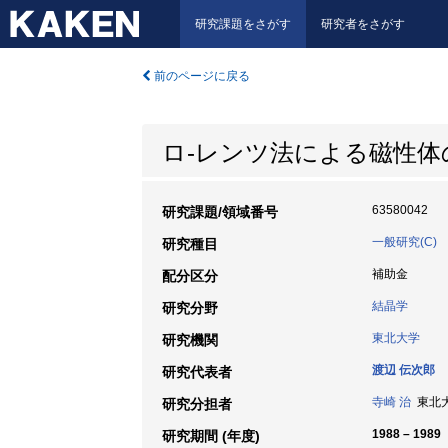
研究課題をさがす
研究者をさがす
前のページに戻る
ロ-レンツ法による磁性
63580042
研究課題/領域番号
一般研究(C)
研究種目
補助金
配分区分
結晶学
研究分野
東北大学
研究機関
渡辺 伝次郎
研究代表者
寺崎 治
東北大学
研究分担者
1988 – 1989
研究期間 (年度)