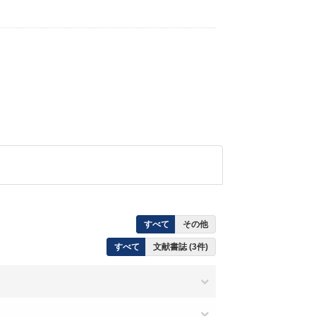
すべて
その他
すべて
文献書誌 (3件)