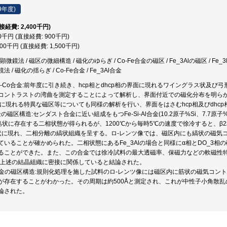
9年度)
直接経費: 2,400千円)
00千円 (直接経費: 900千円)
500千円 (直接経費: 1,500千円)
鏡法 / 磁区の微細構造 / 磁化のゆらぎ / Co-Fe合金の磁区 / Fe_3Alの磁区 / Fe_3P
/ 磁化の揺らぎ / Co-Fe合金 / Fe_3Al合金
%Fe-Co合金:前年度に引き続き、hcp相とdhcp相の界面に現れるワイングラス状
コントラストの湾曲を測定することによって解析し、界面付近での磁化分布を明ら
相内に現れる特異な磁区等についても同様の解析を行い、界面をはさむhcp相及びdhc
Al合金の磁区構造:センダスト合金に近い組成をもつFe-Si-Al合金(10.2原子%Si、7.7
島状に存在する二相状態が得られるが、1200℃から毎時5℃の速度で徐冷すると、β2
状に現れ、二相分離の縞状組織を呈する。ロ-レンツ像では、磁区内にも縞状の磁気
ていることが確かめられた。二相状態にあるFe_3Alの場合と同様にα相とDO_3
ることができた。また、この合金では徐冷試料の最大透磁率、保磁力などの軟磁性
が上述の結晶組織に密接に関係していると結論された。
差Pt合金の磁区構造:規則化処理を施した試料のロ-レンツ像には磁区内に筋状の磁気コ
が存在することがわかった。その周期は約500Åと測定され、これが中性子小角散
論された。