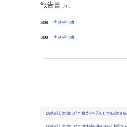
報告書
(2件)
実績報告書
1989
実績報告書
1988
[文献書誌] 渡辺伝次郎: "構造不均質をもつ強磁性合金の磁区の研究" HV
[文献書誌] 渡辺伝次郎: "磁性材料開発-構造不均質をもつ強磁