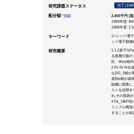
完了 (198
研究課題ステータス
配分額
*注記
2,400千円 (
1989年度: 9
1988年度: 1,
ロ-レンツ電子顕微
キーワード
ンツ電子顕微鏡法 
1.1.2原子
研究概要
る積層欠陥の
区、dhcp
2.Fe-Si-
なDO_3相が
規則α相が縞
組織に固着し
ストを説明す
れ,その原因
3.Fe_3
リップル構造
することが結