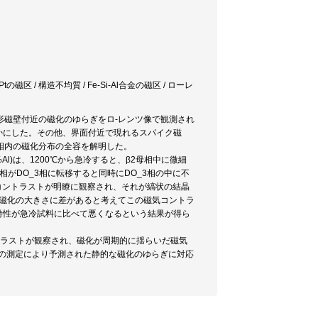
tの磁区 / 構造不均質 / Fe-Si-Al合金の磁区 / ローレ
及び弓形磁壁付近の磁化のゆらぎをロ-レンツ像で観測され
かにした。その他、界面付近で現れるスパイク磁
p相内の磁化分布の全容を解明した。
原子%Al)は、1200℃から急冷すると、β2母相中に微細
相がDO_3相に転移すると同時にDO_3相の中に不
コントラストが明瞭に観察され、それが縞状の結晶
相の磁化の大きさに差があると考えてこの磁気コントラ
特性が急冷試料に比べて悪くなるという結果が得ら
ントラストが観察され、磁化が周期的に揺らいだ磁気
乱の測定により予測された静的な磁化のゆらぎに対応