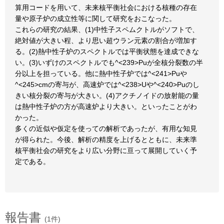
算用コードを用いて、未来核平衡社会における核種の存在
量や原子炉の成立性等に関して研究をおこなった。
これらの研究の結果、(1)中性子スペムクトルがソフトで、
絶対値が大きい程、より思い超ウラン元素の割合が増加す
る。(2)熱中性子炉のスペクトルでは平衡状態を達成できな
い。(3)いずけのスペクトルでも^<239>Puが全核分裂数の半
分以上を担っている。他に熱中性子炉では^<241>Puや
^<245>cmの寄与が、高速炉では^<238>Uや^<240>Puのし
きい核分裂の寄与が大きい。(4)アクチノイドの放射能の量
は熱中性子炉の方が高速炉より大きい。といったことがわ
かった。
多くの近似や仮定を使っての解析であったが、有用な知見
が得られた。今後、解析の精度を上げるとともに、未来準
核平衡社会の研究をより広い分野に亘って展開していく予
定である。
報告書
(1件)