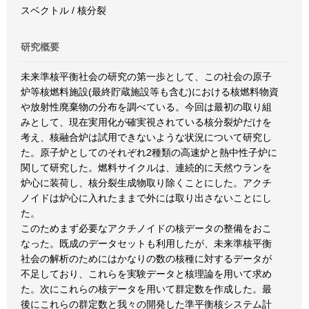
スベクトル / 核分裂
研究概要
未来準核平衡社会の研究の第一歩として、この社会の原子
炉等核燃料施設(最終貯蔵施設等も含む)における核燃料物資
や放射性廃棄物の分布を調べている。今回は最初の取り組
みとして、現在実用化が確実視されている核分裂炉だけを
考え、核融合炉は試用できないような状況について研究し
た。原子炉としてのそれぞれ2種類の高速炉と熱中性子炉に
関して研究した。燃料サイクルは、連続的に天然ウランを
炉心に装荷し、核分裂生成物取り除くことにした。アクチ
ノイドは炉心に入れたままで外には取り出さないことにし
た。
このためまず必要なアクチノイドの核データの整備をおこ
なった。既成のデータセットも利用したが、未来準核平衡
社会の解析のためにはかなりの数の核種に対するデータが
不足しており、これらを実験データと核理論を用いて求め
た。次にこれらの核データを用いて群定数を作成した。最
後にこれらの群定数と我々の開発した準平衡核システム計