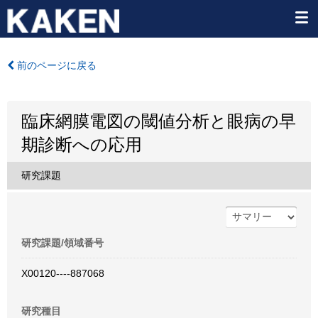
前のページに戻る
臨床網膜電図の閾値分析と眼病の早
期診断への応用
研究課題
研究課題/領域番号
X00120----887068
研究種目