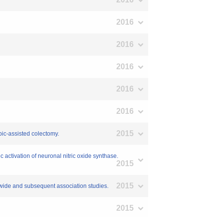
2016
2016
2016
2016
2016
2015
ic-assisted colectomy.
ctivation of neuronal nitric oxide synthase.
2015
2015
ide and subsequent association studies.
2015