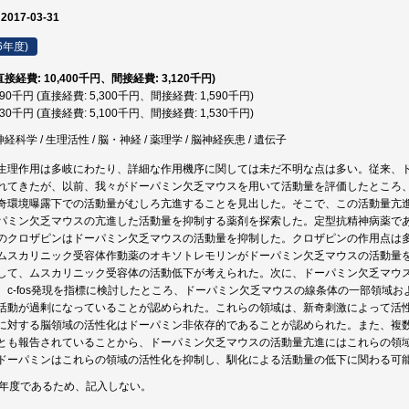
 2017-03-31
6年度)
(直接経費: 10,400千円、間接経費: 3,120千円)
,890千円 (直接経費: 5,300千円、間接経費: 1,590千円)
,630千円 (直接経費: 5,100千円、間接経費: 1,530千円)
神経科学 / 生理活性 / 脳・神経 / 薬理学 / 脳神経疾患 / 遺伝子
生理作用は多岐にわたり、詳細な作用機序に関しては未だ不明な点は多い。従来、
れてきたが、以前、我々がドーパミン欠乏マウスを用いて活動量を評価したところ
奇環境曝露下での活動量がむしろ亢進することを見出した。そこで、この活動量亢
パミン欠乏マウスの亢進した活動量を抑制する薬剤を探索した。定型抗精神病薬で
のクロザピンはドーパミン欠乏マウスの活動量を抑制した。クロザピンの作用点は
ムスカリニック受容体作動薬のオキソトレモリンがドーパミン欠乏マウスの活動量
して、ムスカリニック受容体の活動低下が考えられた。次に、ドーパミン欠乏マウ
c-fos発現を指標に検討したところ、ドーパミン欠乏マウスの線条体の一部領域および
活動が過剰になっていることが認められた。これらの領域は、新奇刺激によって活
に対する脳領域の活性化はドーパミン非依存的であることが認められた。また、複
とも報告されていることから、ドーパミン欠乏マウスの活動量亢進にはこれらの領
ドーパミンはこれらの領域の活性化を抑制し、馴化による活動量の低下に関わる可
終年度であるため、記入しない。