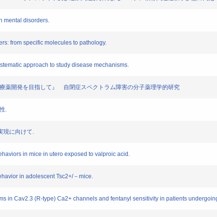
 mental disorders.
: from specific molecules to pathology.
stematic approach to study disease mechanisms.
と治療薬開発を目指して』 自閉症スペクトラム障害の分子薬理学的研究
性.
実現に向けて.
viors in mice in utero exposed to valproic acid.
havior in adolescent Tsc2+/－mice.
n Cav2.3 (R-type) Ca2+ channels and fentanyl sensitivity in patients undergoing 