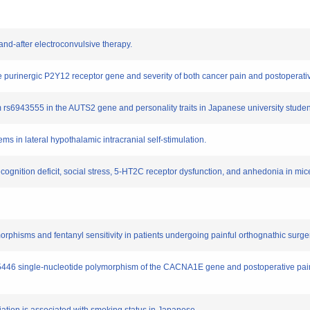
d-after electroconvulsive therapy.
urinergic P2Y12 receptor gene and severity of both cancer pain and postoperativ
6943555 in the AUTS2 gene and personality traits in Japanese university studen
 in lateral hypothalamic intracranial self-stimulation.
gnition deficit, social stress, 5-HT2C receptor dysfunction, and anhedonia in mic
sms and fentanyl sensitivity in patients undergoing painful orthognathic surger
6 single-nucleotide polymorphism of the CACNA1E gene and postoperative pain-r