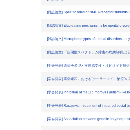
[雑誌論文] Specific roles of NMDA receptor subunits in
[雑誌論文] Elucidating mechanisms for mental disorders
[雑誌論文] Microphenotypes of mental disorders: a sy
[雑誌論文] 『自閉症スペクトラム障害の病態解明
[学会発表] 遺伝子多型と疼痛感受性・オピオイド感受
[学会発表] 疼痛緩和における“テーラーメイド治療”の
[学会発表] Inhibition of mTOR improves autism-like beha
[学会発表] Rapamycin treatment of impaired social be
[学会発表] Association between genetic polymorphisms i