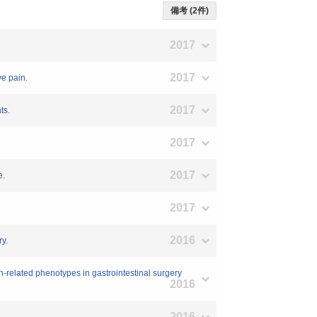
備考 (2件)
2017
2017
e pain.
2017
ts.
2017
2017
e.
2017
2016
y.
elated phenotypes in gastrointestinal surgery
2016
2016