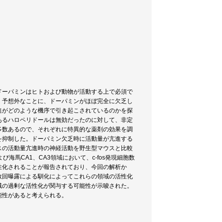
ドーパミンはヒトおよび動物が活動する上で必須で
、予想外なことに、ドーパミンがほぼ完全に欠乏し
進がどのような機序で引き起こされているのかを探
あるハロペリドールは無効だったのに対して、非定
多数あるので、それぞれに特異的な薬剤の効果を調
を抑制した。ドーパミン欠乏時に活動量が亢進する
スの活動量亢進時の神経活動を野生型マウスと比較
海馬CA1、CA3領域において、c-fos発現細胞数
性化されることが報告されており、今回の解析か
数回曝露による馴化によってこれらの領域の活性化
域の過剰な活性化が関与する可能性が示唆された。
能性があると考えられる。