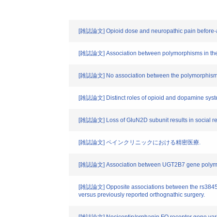
[雑誌論文] Opioid dose and neuropathic pain before-an
[雑誌論文] Association between polymorphisms in the p
[雑誌論文] No association between the polymorphism rs
[雑誌論文] Distinct roles of opioid and dopamine systems
[雑誌論文] Loss of GluN2D subunit results in social reco
[雑誌論文] ペインクリニックにおける精密医療.
[雑誌論文] Association between UGT2B7 gene polymorphi
[雑誌論文] Opposite associations between the rs384544
versus previously reported orthognathic surgery.