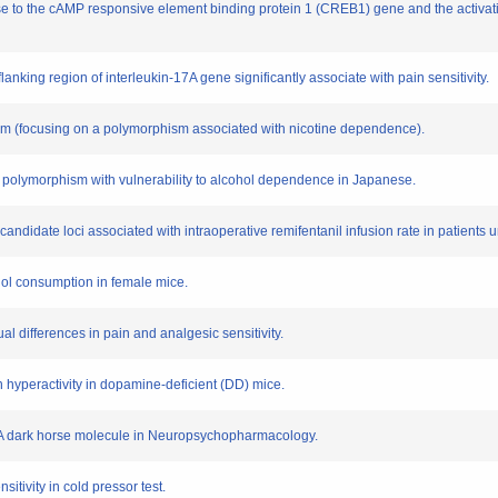
 the cAMP responsive element binding protein 1 (CREB1) gene and the activating
king region of interleukin-17A gene significantly associate with pain sensitivity.
 (focusing on a polymorphism associated with nicotine dependence).
olymorphism with vulnerability to alcohol dependence in Japanese.
didate loci associated with intraoperative remifentanil infusion rate in patients 
l consumption in female mice.
differences in pain and analgesic sensitivity.
hyperactivity in dopamine-deficient (DD) mice.
dark horse molecule in Neuropsychopharmacology.
ivity in cold pressor test.