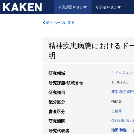
研究課題をさがす
研究者をさがす
前のページに戻る
精神疾患病態におけるド
明
マイクロエン
研究領域
15H01303
研究課題/領域番号
新学術領域研
研究種目
補助金
配分区分
生物系
審査区分
公益財団法人
研究機関
池田 和隆
公
研究代表者