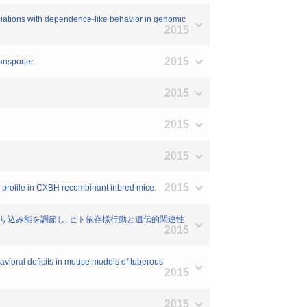
ations with dependence-like behavior in genomic
2015
2015
ansporter.
2015
2015
2015
2015
profile in CXBH recombinant inbred mice.
りモノアミンの取り込み能を調節し, ヒト依存様行動と遺伝的関連性
2015
vioral deficits in mouse models of tuberous
2015
2015