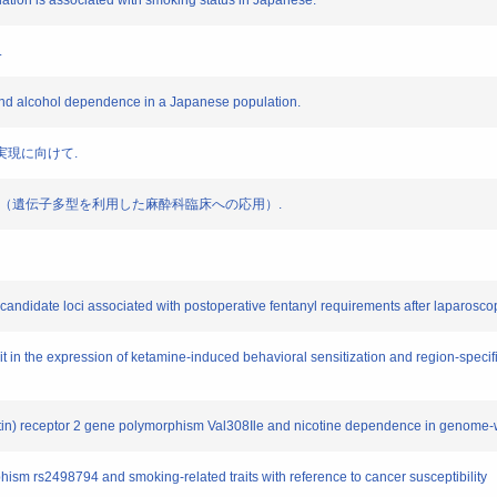
ion is associated with smoking status in Japanese.
.
 alcohol dependence in a Japanese population.
実現に向けて.
の（遺伝子多型を利用した麻酔科臨床への応用）.
didate loci associated with postoperative fentanyl requirements after laparoscop
the expression of ketamine-induced behavioral sensitization and region-specific a
n) receptor 2 gene polymorphism Val308Ile and nicotine dependence in genome-w
 rs2498794 and smoking-related traits with reference to cancer susceptibility