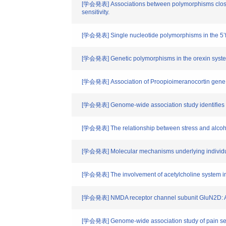
[学会発表] Associations between polymorphisms close to
sensitivity.
[学会発表] Single nucleotide polymorphisms in the 5’flan
[学会発表] Genetic polymorphisms in the orexin system
[学会発表] Association of Proopioimeranocortin gene p
[学会発表] Genome-wide association study identifies can
[学会発表] The relationship between stress and alcoho
[学会発表] Molecular mechanisms underlying individual 
[学会発表] The involvement of acetylcholine system in 
[学会発表] NMDA receptor channel subunit GluN2D: A 
[学会発表] Genome-wide association study of pain sensit