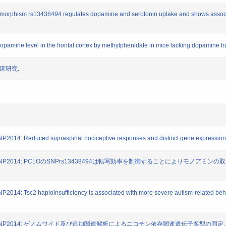
ymorphism rs13438494 regulates dopamine and serotonin uptake and shows associ
mine level in the frontal cortex by methylphenidate in mice lacking dopamine tr
床研究.
2014: Reduced supraspinal nociceptive responses and distinct gene expression 
n Award for CINP2014: PCLOのSNPrs13438494は転写効率を制御することによ
014: Tsc2 haploinsufficiency is associated with more severe autism-related beha
 Award for CINP2014: ゲノムワイド及び追加関連解析によるニコチン依存関連遺伝子多型の同定.