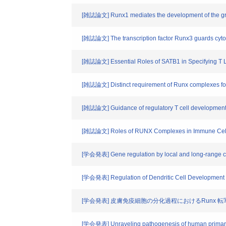
[雑誌論文] Runx1 mediates the development of the gra
[雑誌論文] The transcription factor Runx3 guards cytotox
[雑誌論文] Essential Roles of SATB1 in Specifying T
[雑誌論文] Distinct requirement of Runx complexes for 
[雑誌論文] Guidance of regulatory T cell development
[雑誌論文] Roles of RUNX Complexes in Immune Cel
[学会発表] Gene regulation by local and long-range c
[学会発表] Regulation of Dendritic Cell Development 
[学会発表] 皮膚免疫細胞の分化過程におけるRunx 
[学会発表] Unraveling pathogenesis of human primar