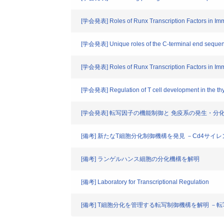
[学会発表] Roles of Runx Transcription Factors in I
[学会発表] Unique roles of the C-terminal end sequen
[学会発表] Roles of Runx Transcription Factors in I
[学会発表] Regulation of T cell development in the thym
[学会発表] 転写因子の機能制御と 免疫系の発生・分
[備考] 新たなT細胞分化制御機構を発見 －Cd4サイ
[備考] ランゲルハンス細胞の分化機構を解明
[備考] Laboratory for Transcriptional Regulation
[備考] T細胞分化を管理する転写制御機構を解明 －転