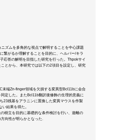
カニズムを多角的な視点で解明することを中心課題
に繋がるか理解することを目的に、ヘルパー/キラ
分子応答の解明を目指した研究を行った。Thpokサイ
明したことから、本研究では以下の2項目を設定し、研究
Zn-finger領域を欠損する変異型Bcl11bに会合
群を同定した。またBcl11b翻訳後修飾の生理的意義に
のうち23残基をアラニンに置換した変異マウスを作製
でない結果を得た。
ID法の樹立を目的に基礎的な条件検討を行い、遊離の
の方向性が明らかとなった.