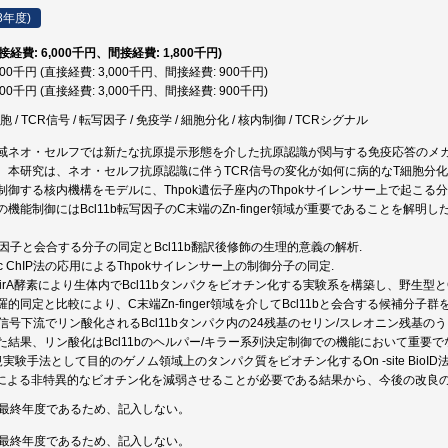
8年度)
直接経費: 6,000千円、間接経費: 1,800千円)
,900千円 (直接経費: 3,000千円、間接経費: 900千円)
,900千円 (直接経費: 3,000千円、間接経費: 900千円)
胞 / TCR信号 / 転写因子 / 免疫学 / 細胞分化 / 核内制御 / TCRシグナル
域ネオ・セルフでは新たな抗原提示形態を介した抗原認識が関与する免疫応答のメ
。本研究は、ネオ・セルフ抗原認識に伴うTCR信号の変化が如何に病的なT細胞分化
制御する核内機構をモデルに、Thpok遺伝子座内のThpokサイレンサー上で起こる
機能制御にはBcl11b転写因子のC末端のZn-finger領域が重要であることを解
1b転写因子と会合する分子の同定とBcl11b翻訳後修飾の生理的意義の解析.
pecific ChIP法の応用によるThpokサイレンサー上の制御分子の同定.
irA酵素により生体内でBcl11bタンパクをビオチン化する実験系を構築し、野生型とC末端
的同定と比較により、C末端Zn-finger領域を介してBcl11bと会合する候補分子
R信号下流でリン酸化されるBcl11bタンパク内の24残基のセリン/スレオニン残基
た結果、リン酸化はBcl11bのヘルパー/キラー系列決定制御での機能において重要
実験手法として目的のゲノム領域上のタンパク質をビオチン化するOn -site Bio
パクによる非特異的なビオチン化を減弱させることが必要である結果から、今後の改良
が最終年度であるため、記入しない。
が最終年度であるため、記入しない。