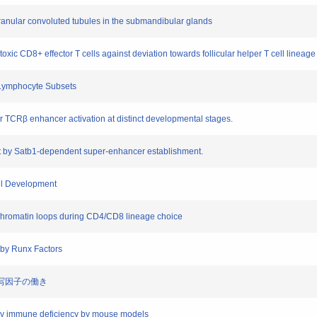
nular convoluted tubules in the submandibular glands
ic CD8+ effector T cells against deviation towards follicular helper T cell lineage
 Lymphocyte Subsets
TCRβ enhancer activation at distinct developmental stages.
 by Satb1-dependent super-enhancer establishment.
l Development
hromatin loops during CD4/CD8 lineage choice
by Runx Factors
転写因子の働き
y immune deficiency by mouse models