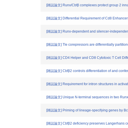
[雑誌論文] Runx/Cbfβ complexes protect group 2 innate
[雑誌論文] Differential Requirement of Cd8 Enhancers E8
[雑誌論文] Runx-dependent and silencer-independent r
[雑誌論文] Tle corepressors are differentially partitione
[雑誌論文] CD4 Helper and CD8 Cytotoxic T Cell Diffe
[雑誌論文] Cbfβ2 controls differentiation of and confer
[雑誌論文] Requirement for intron structures in activa
[雑誌論文] Unique N-terminal sequences in two Runx1 
[雑誌論文] Priming of lineage-specifying genes by Bcl11
[雑誌論文] Cbfβ2 deficiency preserves Langerhans cell 