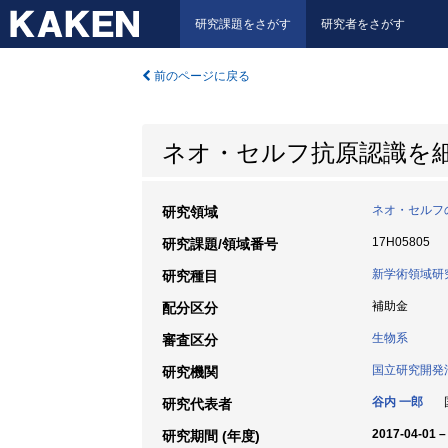
研究課題をさがす
研究者をさがす
前のページに戻る
ネオ・セルフ抗原認識を
ネオ・セルフ
研究領域
17H05805
研究課題/領域番号
新学術領域研
研究種目
補助金
配分区分
生物系
審査区分
国立研究開発
研究機関
谷内 一郎
国
研究代表者
2017-04-01 –
研究期間 (年度)