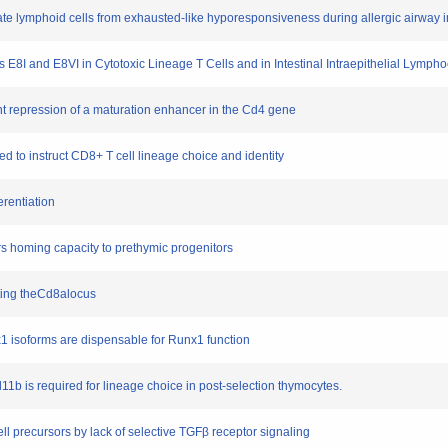
 lymphoid cells from exhausted-like hyporesponsiveness during allergic airway 
I and E8VI in Cytotoxic Lineage T Cells and in Intestinal Intraepithelial Lympho
epression of a maturation enhancer in the Cd4 gene
d to instruct CD8+ T cell lineage choice and identity
rentiation
s homing capacity to prethymic progenitors
ting theCd8alocus
isoforms are dispensable for Runx1 function
b is required for lineage choice in post-selection thymocytes.
precursors by lack of selective TGFβ receptor signaling