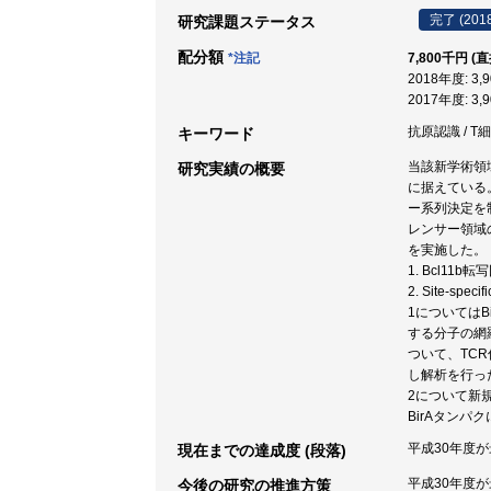
完了 (201
研究課題ステータス
配分額
*注記
7,800千円 (
2018年度: 3
2017年度: 3
抗原認識 / T細
キーワード
当該新学術領
研究実績の概要
に据えている
ー系列決定を
レンサー領域の
を実施した。
1. Bcl1
2. Site-s
1についてはB
する分子の網羅
ついて、TC
し解析を行っ
2について新規
BirAタン
平成30年度
現在までの達成度 (段落)
平成30年度
今後の研究の推進方策