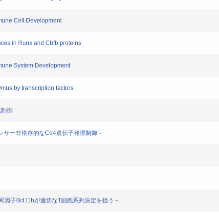
mmune Cell Development
ces in Runx and Cbfb proteins
mmune System Development
us by transcription factors
化制御
レンサー非依存的なCd4遺伝子発現制御－
写因子Bcl11bが適切なT細胞系列決定を担う－