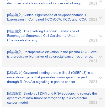
diagnosis and classification of cancer cell of origin.
2021
[雑誌論文] Clinical Significance of Acylphosphatase 1
Expression in Combined HCC-iCCA, HCC, and iCCA.
2021
[雑誌論文] The Evolving Genomic Landscape of
Esophageal Squamous Cell Carcinoma Under
Chemoradiotherapy.
2021
[雑誌論文] Postoperative elevation in the plasma CCL2 level
is a predictive biomarker of colorectal cancer recurrence.
2021
[雑誌論文] Oxysterol binding protein-like 3 (OSBPL3) is a
novel driver gene that promotes tumor growth in part
through R-Ras/Akt signaling in gastric cancer.
2021
[雑誌論文] Single-cell DNA and RNA sequencing reveals the
dynamics of intra-tumor heterogeneity in a colorectal
cancer model.
2021