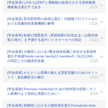
[学会発表] LOXL1はEMTと運動能の促進を介する胃癌腹膜
播種責任遺伝子である
2020
[学会発表] 肝内胆管癌の多様な蛋白・代謝物プロファイルに
おける普遍的癌進展機構の解明
2020
[学会発表] 転移の増悪形式（新規病変の出現あるいは既存病
変の増大）を予測する血中バイオマーカーの同定
2020
[学会発表] 大腸癌における7番染色体長腕に存在する新規癌
遺伝子候補Solute carrier family12 member9（SLC12A9）
の同定とその臨床的意義
2020
[学会発表] がんゲノム医療の抱える課題克服のためのオミッ
クス・進化解析法の確立
2020
[学会発表] Precision medicineのための外科医の役割～ゲノ
ム医療のより有効な実践のために～
2020
[学会発表] 肺腺癌における小胞体局在蛋白Transducin beta