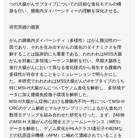
つの大腸がんサブタイプについての詳細な進化モデルの構
築を行い、腫瘍内ダイバーシティーの理解を深化させる。
研究実績の概要
がんの腫瘍内ダイバーシティ（多様性）はがん難治性の一
因であり、それを生み出すがんの進化のダイナミクスを理
解することは臨床的にも重要である。われわれはMSS大腸
がんを対象に多領域シーケンス解析を行い、早期大腸癌と
進行大腸がんにおいて異なる進化様式から発生する腫瘍内
多様性が存在することをシミュレーションで明らかにし
た。本研究でわれわれはMSS大腸がんの4サブタイプのうち
特にMSI-H大腸がんについてゲノム進化を解析し、多領域デ
ータに加え腫瘍免疫微小環境を解析した。
MSI-H大腸がん症例における腫瘍内不均一性についてMSI-H
CRCのゲノム解析とマルチサンプリングによるがん進化の
数理モデリングを組み合わせた研究を行った。まず、246例
のMSI-H 大腸がんの公開全エクソームシーケンス（WES）
データを解析し、ゲノム変化がHLAクラスI遺伝子やB2Mな
どの抗原提示機構（APM）に極めて濃縮されていることを