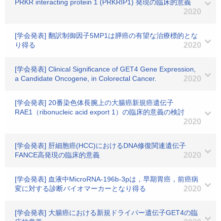
PRKR interacting protein 1 (PRKRIP1) 発現の臨床的意義
2020
[学会発表] 翻訳制御因子5MP1は膵癌の有望な治療標的とな
り得る
2020
[学会発表] Clinical Significance of GET4 Gene Expression,
a Candidate Oncogene, in Colorectal Cancer.
2020
[学会発表] 20番染色体長腕上の大腸癌新規癌遺伝子
RAE1（ribonucleic acid export 1）の臨床的意義の検討
2020
[学会発表] 肝細胞癌(HCC)におけるDNA修復関連遺伝子
FANCE高発現の臨床的意義
2020
[学会発表] 血液中MicroRNA-196b-3pは，早期胃癌，前癌病
変に対する診断バイオマーカーとなり得る
2020
[学会発表] 大腸癌における新規ドライバー遺伝子GET4の臨