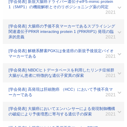
[学会発表] 新規大腸癌ドライバー遺伝子eIF5-mimic protein
1（5MP1）の機能解析とそのリポジショニング薬の同定
2021
[学会発表] 大腸癌の予後不良マーカーであるスプライシング
関連遺伝子PRKR interacting protein 1 (PRKRIP1) 発現の臨
床的意義
2021
[学会発表] 解糖系酵素PGK1は食道癌の新規予後規定バイオ
マーカーである
2021
[学会発表] NBDCヒトデータベースを利用したリンチ症候群
大腸がん患者に特徴的な遺伝子変異の探索
2021
[学会発表] 高発現は肝細胞癌 （HCC）において予後不良マ
ーカーである
2021
[学会発表] 大腸癌においてエンハンサーによる発現制御機構
の破綻により予後増悪に寄与する遺伝子の探索
2021