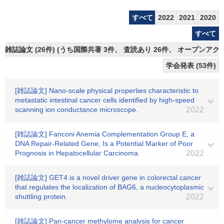
すべて
2022
2021
2020
すべて
雑誌論文 (26件) (うち国際共著 3件、 査読あり 26件、 オープンアクセ
学会発表 (53件)
[雑誌論文] Nano-scale physical properties characteristic to
metastatic intestinal cancer cells identified by high-speed
scanning ion conductance microscope.
2022
[雑誌論文] Fanconi Anemia Complementation Group E, a
DNA Repair-Related Gene, Is a Potential Marker of Poor
Prognosis in Hepatocellular Carcinoma.
2022
[雑誌論文] GET4 is a novel driver gene in colorectal cancer
that regulates the localization of BAG6, a nucleocytoplasmic
shuttling protein.
2022
[雑誌論文] Pan-cancer methylome analysis for cancer