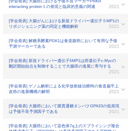
[学会発表] 大腸癌における予後不良マーカーPRKR
interacting protein１の発現と臨床的意義の関連
2021
[学会発表] 大腸がんにおける新規ドライバー遺伝子５MP1の
リポジショニング薬の同定と機能解析
2021
[学会発表] 解糖系酵素PGK1は食道腺癌において有用な予後
予測マーカーである
2021
[学会発表] 新規ドライバー遺伝子5MP1は癌遺伝子c-Mycの
翻訳開始始点を制御することで大腸癌の進展に寄与する
2021
[学会発表] ゲノム解析による化学放射線治療時の食道扁平上
皮癌の進展機構の解明
2021
[学会発表] 大腸癌において膜貫通糖タンパクGPA33の低発現
は予後不良予測因子である
2021
[学会発表] 大腸癌において染色体7q上のスプライシング複合