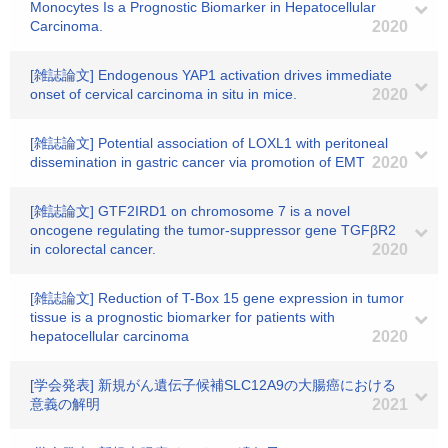
Monocytes Is a Prognostic Biomarker in Hepatocellular
Carcinoma.
2020
[雑誌論文] Endogenous YAP1 activation drives immediate
onset of cervical carcinoma in situ in mice.
2020
[雑誌論文] Potential association of LOXL1 with peritoneal
dissemination in gastric cancer via promotion of EMT
2020
[雑誌論文] GTF2IRD1 on chromosome 7 is a novel
oncogene regulating the tumor-suppressor gene TGFβR2
in colorectal cancer.
2020
[雑誌論文] Reduction of T-Box 15 gene expression in tumor
tissue is a prognostic biomarker for patients with
hepatocellular carcinoma
2020
[学会発表] 新規がん遺伝子候補SLC12A9の大腸癌における
意義の解明
2021