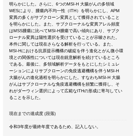
明らかにした。さらに、6つのMSI-H 大腸がんの多領域
WESにより、腫瘍内不均一性（ITH）を明らかにし、APM
変異の多くがサブクローン変異として獲得されていること
を明らかにした。また、サブクローナルな変異アレル頻度
はMSS腫瘍に比べてMSI-H腫瘍で高い傾向にあり、サブク
ローナル変異は陽性選択を受けていることが示唆された。
本件に関しては現在さらなる解析を行っている。また、
MSI-Hにおける抗原提示機構の破綻を伴う進化とがん微小環
境との関係性については現在鋭意解析を続けているところ
である。最後に、多領域解析データをもとにしたシミュレ
ーションによりサブクローンの免疫逃避機構を伴うMSI-H
大腸がんの進化過程を明らかにした。すなわちMSI-H 大腸
がんはサブクローナルな免疫逃避機構を頻繁に獲得し、そ
れがダーウィン選択によって広範なITHの形成に寄与してい
ることを示した。
現在までの達成度 (段落)
令和3年度が最終年度であるため、記入しない。