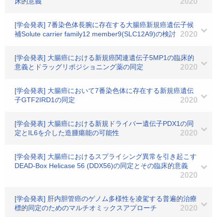
床的意義
2020
[学会発表] 7番染色体長腕に存在する大腸癌新規癌遺伝子候
補Solute carrier family12 member9(SLC12A9)の検討
2020
[学会発表] 大腸癌における新規癌関連遺伝子5MP1の臨床的
意義とドラッグリポジショニング薬の同定
2020
[学会発表] 大腸癌において7番染色体に存在する新規癌遺伝
子GTF2IRD1の同定
2020
[学会発表] 大腸癌における新規ドライバー遺伝子PDX1の同
定とIL6を介した造腫瘍能の可能性
2020
[学会発表] 大腸癌におけるスプライシング異常を引き起こす
DEAD-Box Helicase 56 (DDX56)の同定とその臨床的意義
2020
[学会発表] 肝内胆管癌のゲノム多様性を凌駕する普遍的治療
標的同定のためのマルチオミックスアプローチ
2020