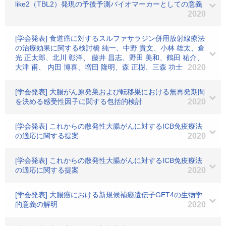
like2（TBL2）発現の予後予測バイオマーカーとしての意義
2020
[学会発表] 食道癌に対するスルファサラジン併用放射線療法
の治療効果に関する検討橋 純一、中野 貴文、小林 雄太、倉
光 正太郎、北川 彰洋、 藤井 昌志、野田 美和、鶴田 祐介、
大津 甫、 内田 博喜、増田 隆明、森 正樹、三森 功士
2020
[学会発表] 大腸がん原発巣および転移巣における無再発期間
を決める感受性因子に関する包括的検討
2020
[学会発表] これからの散発性大腸がんに対するICB免疫療法
の適応に関する提案
2020
[学会発表] これからの散発性大腸がんに対するICB免疫療法
の適応に関する提案
2020
[学会発表] 大腸癌における新規候補癌遺伝子GET4の生物学
的意義の解明
2020