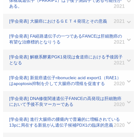
体構成遺伝子（PRKRIP1）は予後予測因子である可能性が
ある。
2021
[学会発表] 大腸癌におけるＧＥＴ４発現とその意義
2021
[学会発表] FA経路遺伝子の一つであるFANCEは肝細胞癌の
有望な治療標的となりうる
2021
[学会発表] 解糖系酵素PGK1発現は食道癌における予後因子
となる
2021
[学会発表] 新規癌遺伝子ribonucleic acid export1（RAE1）
はapoptosis抑制を介して大腸癌の増殖を促進する
2020
[学会発表] DNA修復関連遺伝子FANCEの高発現は肝細胞癌
において予後不良マーカーである
2020
[学会発表] 進行大腸癌の腫瘍内で普遍的に増幅されている
13pに局在する新規がん遺伝子候補PDX1の臨床的意義
2020