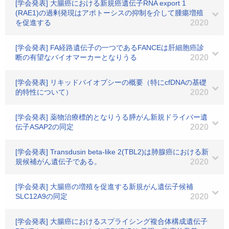
[学会発表] 大腸癌における新規癌遺伝子RNA export 1
(RAE1)の過剰発現はアポトーシスの抑制を介して腫瘍増殖
を促進する
2020
[学会発表] FA経路遺伝子の一つであるFANCEは肝細胞癌診
断の有望なバイオマーカーとなりうる
2020
[学会発表] リキッドバイオプシーの概要（特にcfDNAの基礎
的特性について）
2020
[学会発表] 薬物治療標的となりうる膵がん新規ドライバー遺
伝子ASAP2の同定
2020
[学会発表] Transdusin beta-like 2(TBL2)は肺腺癌における新
規候補がん遺伝子である。
2020
[学会発表] 大腸癌の増殖を促進する新規がん遺伝子候補
SLC12A9の同定
2020
[学会発表] 大腸癌におけるスプライシング複合体構成遺伝子