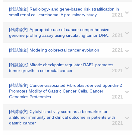
[雑誌論文] Radiology- and gene-based risk stratification in
small renal cell carcinoma: A preliminary study.
2021
[雑誌論文] Appropriate use of cancer comprehensive
genome profiling assay using circulating tumor DNA.
2021
[雑誌論文] Modeling colorectal cancer evolution
2021
[雑誌論文] Mitotic checkpoint regulator RAE1 promotes
tumor growth in colorectal cancer.
2021
[雑誌論文] Cancer-associated Fibroblast-derived Spondin-2
Promotes Motility of Gastric Cancer Cells. Cancer
Genomics Proteomics.
2021
[雑誌論文] Cytolytic activity score as a biomarker for
antitumor immunity and clinical outcome in patients with
gastric cancer
2021