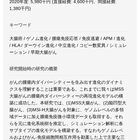
2020年度: 5,980千円 (直接経費: 4,600千円、間接経費:
1,380千円)
キーワード
大腸癌 / ゲノム進化 / 腫瘍免疫応答 / 免疫逃避 / APM / 進化
/ HLA / ダーウイン進化 / 中立進化 / コピー数変異 / シミュレ
ーション / 早期大腸がん
研究開始時の研究の概要
がんの腫瘍内ダイバーシティーを生み出す進化のダイナミ
クスを理解することは重要である。これまでに我々はMSS
大腸がんの腫瘍内ダイバーシティーの再現進化モデルの構
築に成功した。本研究では、(1)MSS大腸がん、(2)陥凹型大
腸がん、(3)MSI-H大腸がんを対象に、ゲノムレベルの多領
域データに加え腫瘍免疫微小環境データも取得する。それ
らを元に進化系統樹を推定し、シミュレーション解析に各
サブタイプの進化モデルを構築する。すなわちゲノムレベ
ルおよびがん-免疫細胞間相互作用を勘案した上で主要な三