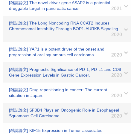
[雑誌論文] The novel driver gene ASAP2 is a potential
druggable target in pancreatic cancer
2021
[雑誌論文] The Long Noncoding RNA CCAT2 Induces
Chromosomal Instability Through BOP1-AURKB Signaling.
2020
[雑誌論文] YAP1 is a potent driver of the onset and
progression of oral squamous cell carcinoma
2020
[雑誌論文] Prognostic Significance of PD-1, PD-L1 and CD8
Gene Expression Levels in Gastric Cancer.
2020
[雑誌論文] Drug repositioning in cancer: The current
situation in Japan.
2020
[雑誌論文] SF3B4 Plays an Oncogenic Role in Esophageal
Squamous Cell Carcinoma.
2020
[雑誌論文] KIF15 Expression in Tumor-associated