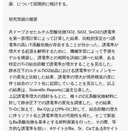
築、について段階的に検討する。
研究実績の概要
共ドープさせたルチル型酸化物TiO2, SiO2, SnO2の誘電率
を第一原理計算によって計算した結果、比較的安定かつ誘
電率の高いTi系酸化物が存在することが分かった。誘電率が
増大する起源を解明するために、機械学習によって予測モ
デルを構築し、誘電率との相関を詳細に調べた結果、ある
特定のTi-O結合距離で誘電率が増大することを見出した。
静水圧下のルチルTiO2結晶における誘電率やフォノンモー
ドの変化と比較した結果、誘電率の増大が局所構造の歪に
伴う結合のソフト化に起因していることを見出した。以上
の結果は、Scientific Reportsに論文公表した。
上記誘電率増大の指針をもとに、種々の2元系酸化物材料に
対して静水圧下での誘電率の変化を調査した。その結果、
Ti-Oに加えて、Ba-OおよびPb-Oに対して、結合距離の増大
に伴うソフト化と誘電率増大の可能性を得た。そこで新規
なBa系酸化物を基本とする材料探索を行った。その際、等
方的な誘電率を狙い、AサイトがBa、Sr、CaであるBサイト