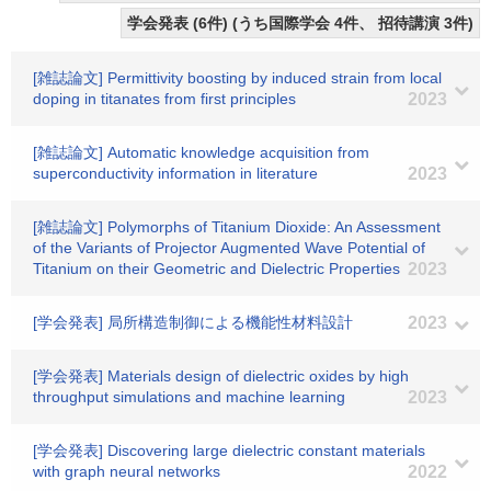
学会発表 (6件) (うち国際学会 4件、 招待講演 3件)
[雑誌論文] Permittivity boosting by induced strain from local
doping in titanates from first principles
2023
[雑誌論文] Automatic knowledge acquisition from
superconductivity information in literature
2023
[雑誌論文] Polymorphs of Titanium Dioxide: An Assessment
of the Variants of Projector Augmented Wave Potential of
Titanium on their Geometric and Dielectric Properties
2023
[学会発表] 局所構造制御による機能性材料設計
2023
[学会発表] Materials design of dielectric oxides by high
throughput simulations and machine learning
2023
[学会発表] Discovering large dielectric constant materials
with graph neural networks
2022