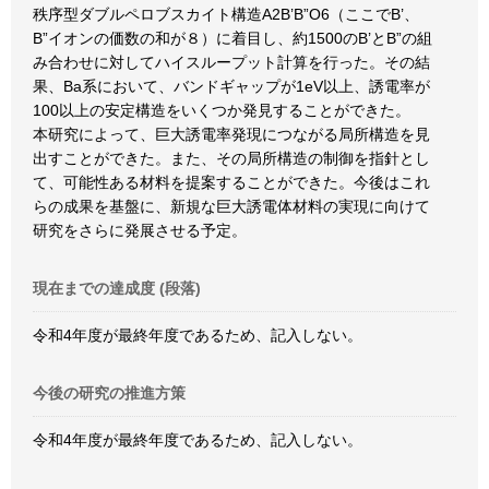
秩序型ダブルペロブスカイト構造A2B’B”O6（ここでB’、
B”イオンの価数の和が８）に着目し、約1500のB’とB”の組
み合わせに対してハイスループット計算を行った。その結
果、Ba系において、バンドギャップが1eV以上、誘電率が
100以上の安定構造をいくつか発見することができた。
本研究によって、巨大誘電率発現につながる局所構造を見
出すことができた。また、その局所構造の制御を指針とし
て、可能性ある材料を提案することができた。今後はこれ
らの成果を基盤に、新規な巨大誘電体材料の実現に向けて
研究をさらに発展させる予定。
現在までの達成度 (段落)
令和4年度が最終年度であるため、記入しない。
今後の研究の推進方策
令和4年度が最終年度であるため、記入しない。